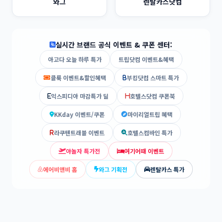
와그
렌탈카스닷컴
실시간 브랜드 공식 이벤트 & 쿠폰 센터:
아고다 오늘 하루 특가
트립닷컴 이벤트&혜택
클룩 이벤트&할인혜택
부킹닷컴 스마트 특가
익스피디아 마감특가 딜
호텔스닷컴 쿠폰북
KKday 이벤트/쿠폰
마이리얼트립 혜택
라쿠텐트래블 이벤트
호텔스컴바인 특가
야놀자 특가전
여기어때 이벤트
에어비앤비 홈
와그 기획전
렌탈카스 특가