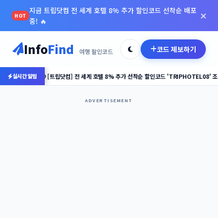
지금 트립닷컴 전 세계 호텔 8% 추가 할인코드 선착순 배포
HOT
중! 🔥
AGODA
Info
Find
코드 제보하기
여행 할인코드
꿀팁 제목
할인코드 제목
할인 코드가 복사되었습니다!
립닷컴] 전 세계 호텔 8% 추가 선착순 할인코드 'TRIPHOTEL08' 조기 마감 임박! 서두르세요!
실시간 알림
클립보드에 저장이 완료되었습니다. 결제 단계에서 붙여넣기
(Ctrl+V) 하세요.
ADVERTISEMENT
핵심 절약 전략 & 실행 요령
10% OFF
AGODAINFO7
아고다
SPONSORED ADVERTISEMENT
초 후 공식 예약 페이지로 이동합니다...
3
할인코드
AGODA10
SPONSORED ADVERTISEMENT
복사하기
상세 조건 및 혜택 안내