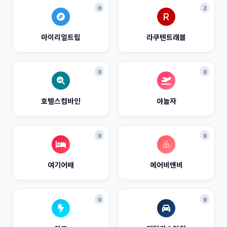
0
2
마이리얼트립
라쿠텐트래블
0
0
호텔스컴바인
야놀자
0
0
여기어때
에어비앤비
0
0