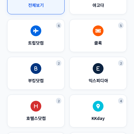
전체보기
아고다
6
5
트립닷컴
클룩
2
2
부킹닷컴
익스피디아
2
4
호텔스닷컴
KKday