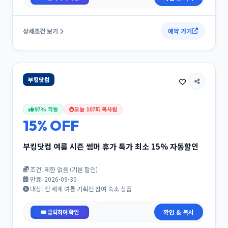
제보하기
내가 아는 여행 할인코드 등록
상세조건 보기
예약 가기
알고 계신 유용한 할인 코드나 프로모션 혜택을 등록해 주세
요. 확인을 거쳐 전체 사용자 페이지에 추가됩니다.
부킹닷컴
예약 브랜드
*
97% 작동
오늘 107회 복사됨
15% OFF
할인 혜택 (예: 10% OFF, ₩15,000 할인)
*
부킹닷컴 여름 시즌 썸머 휴가 특가 최소 15% 자동할인
조건: 제한 없음 (기본 할인)
만료: 2026-09-30
할인 코드
*
대상: 전 세계 여름 기획전 참여 숙소 상품
휴가 특가
확인 & 복사