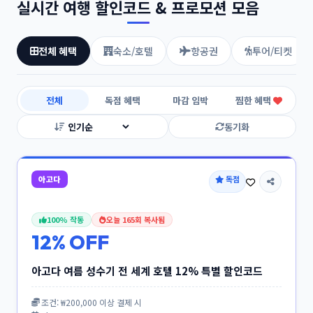
실시간 여행 할인코드 & 프로모션 모음
전체 혜택
숙소/호텔
항공권
투어/티켓
전체
독점 혜택
마감 임박
찜한 혜택
동기화
아고다
독점
100% 작동
오늘 165회 복사됨
12% OFF
아고다 여름 성수기 전 세계 호텔 12% 특별 할인코드
조건: ₩200,000 이상 결제 시