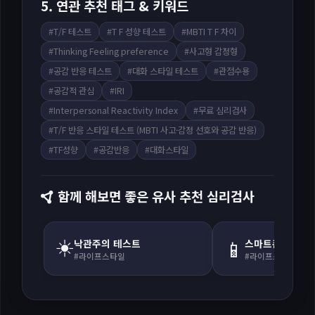
5. 연관 추천 태그 & 키워드
#T/F 테스트
#T F 성향 테스트
#MBTI T F 차이
#Thinking Feeling preference
#사고형 감정형
#공감 반응 테스트
#대화 스타일 테스트
#관점수용
#공감적 관심
#IRI
#Interpersonal Reactivity Index
#무료 심리검사
#T/F 반응 스타일 테스트 (MBTI 사고·감정 선호와 공감 반응)
#TF성향
#공감반응
#대화스타일
함께 해보면 좋은 유사 추천 심리검사
☀️
📱
낙관주의 테스트
스마트폰 중독 
#라이프스타일
#라이프스타일