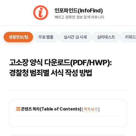
컨
인포파인드(InfoFind)​​​​
텐
빠르고 정확한 정보 검색 커뮤니티
츠
로
건
생활정보/팁
무료 웹툴
실시간 금 시세
심리테스트
키워드
너
뛰
기
고소장 양식 다운로드(PDF/HWP):
경찰청 범죄별 서식 작성 방법
콘텐츠 목차(Table of Contents)
[
목차 보기
]