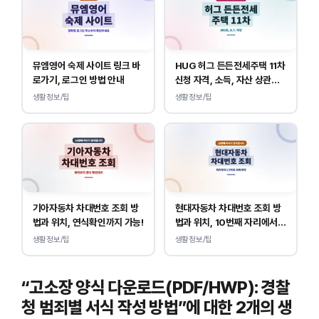
뮤엠영어 숙제 사이트 링크 바
HUG 허그 든든전세주택 11차
로가기, 로그인 방법 안내
신청 자격, 소득, 자산 상관없
이 가능합니다.
생활정보/팁
생활정보/팁
기아자동차 차대번호 조회 방
현대자동차 차대번호 조회 방
법과 위치, 연식확인까지 가능!
법과 위치, 10번째 자리에서
연식 확인!
생활정보/팁
생활정보/팁
“고소장 양식 다운로드(PDF/HWP): 경찰
청 범죄별 서식 작성 방법”에 대한 2개의 생