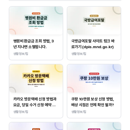
병원비 환급금 조회 방법, 3
국방급여포탈 사이트 링크 바
년 지나면 소멸됩니다.
로가기 (dpis.mnd.go.kr)
생활정보/팁
생활정보/팁
카카오 방문택배 신청 방법과
쿠팡 10만원 보상 신청 방법,
요금, 당일 수거 신청 예약 안
배상 시점은 언제 확인 될까?
내
생활정보/팁
생활정보/팁