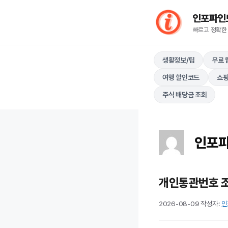
컨
인포파인드(I
텐
빠르고 정확한
츠
로
생활정보/팁
무료 
건
너
여행 할인코드
쇼핑
뛰
주식 배당금 조회
기
인포
개인통관번호 조
2026-08-09
작성자:
인