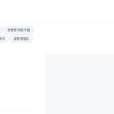
포켓못 자판기 맵
따기
공항 혼잡도