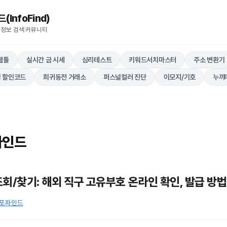
nfoFind)​​​​
 정보 검색 커뮤니티
웹툴
실시간 금 시세
심리테스트
키워드서치마스터
주소 변환기
 할인코드
희귀동전 거래소
퍼스널컬러 진단
이모지/기호
누끼
파인드
회/찾기: 해외 직구 고유부호 온라인 확인, 발급 방법
포파인드