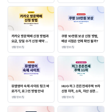
카카오 방문택배 신청 방법과
쿠팡 10만원 보상 신청 방법,
요금, 당일 수거 신청 예약 안
배상 시점은 언제 확인 될까?
내
생활정보/팁
생활정보/팁
뮤엠영어 숙제 사이트 링크 바
HUG 허그 든든전세주택 11차
로가기, 로그인 방법 안내
신청 자격, 소득, 자산 상관없
이 가능합니다.
생활정보/팁
생활정보/팁