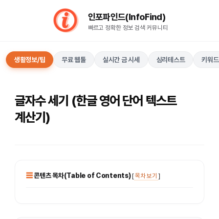
컨
인포파인드(InfoFind)​​​​
텐
빠르고 정확한 정보 검색 커뮤니티
츠
로
건
생활정보/팁
무료 웹툴
실시간 금 시세
심리테스트
키워드
너
뛰
기
글자수 세기 (한글 영어 단어 텍스트
계산기)
콘텐츠 목차(Table of Contents)
[
목차 보기
]