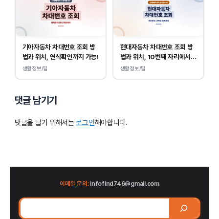
기아자동차 차대번호 조회 방
현대자동차 차대번호 조회 방
법과 위치, 연식확인까지 가능!
법과 위치, 10번째 자리에서
연식 확인!
생활정보/팁
생활정보/팁
댓글 남기기
댓글을 달기 위해서는
로그인
해야합니다.
이메일 문의:
infofind746@gmail.com
검