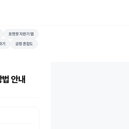
포켓못 자판기 맵
따기
공항 혼잡도
방법 안내