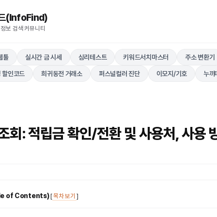
nfoFind)​​​​
 정보 검색 커뮤니티
웹툴
실시간 금 시세
심리테스트
키워드서치마스터
주소 변환기
 할인코드
희귀동전 거래소
퍼스널컬러 진단
이모지/기호
누끼
회: 적립금 확인/전환 및 사용처, 사용 
 of Contents)
[
목차 보기
]