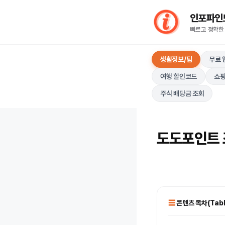
컨
인포파인드(I
텐
빠르고 정확한
츠
로
생활정보/팁
무료 
건
너
여행 할인코드
쇼핑
뛰
주식 배당금 조회
기
도도포인트 조
콘텐츠 목차(Table