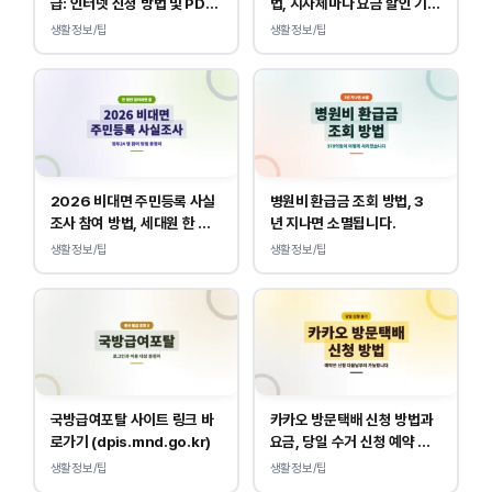
급: 인터넷 신청 방법 및 PDF
법, 지자체마다 요금 할인 기준
양식 출력
이 다릅니다.
생활정보/팁
생활정보/팁
2026 비대면 주민등록 사실
병원비 환급금 조회 방법, 3
조사 참여 방법, 세대원 한 명
년 지나면 소멸됩니다.
만 하면 됩니다.
생활정보/팁
생활정보/팁
국방급여포탈 사이트 링크 바
카카오 방문택배 신청 방법과
로가기 (dpis.mnd.go.kr)
요금, 당일 수거 신청 예약 안
내
생활정보/팁
생활정보/팁