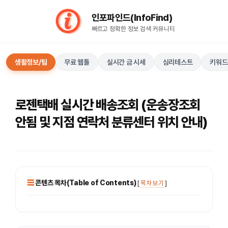
컨
인포파인드(InfoFind)​​​​
텐
빠르고 정확한 정보 검색 커뮤니티
츠
로
건
생활정보/팁
무료 웹툴
실시간 금 시세
심리테스트
키워드
너
뛰
기
로젠택배 실시간 배송조회 (운송장조회
안됨 및 지점 연락처 분류센터 위치 안내)
콘텐츠 목차(Table of Contents)
[
목차 보기
]