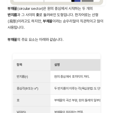
부채꼴
(circular sector)은 원의 중심에서 시작하는 두 개의
반지름
과 그 사이의
호
로 둘러싸인 도형입니다. 한자어로는 선형
(扇形)이라고도 하지만,
부채꼴
이라는 순우리말이 직관적이고 많이
사용됩니다.
부채꼴
의 주요 요소는 아래와 같습니다.
항목
설명
반지름(r)
원의 중심에서 호까지의 거리.
중심각(θ 또는 x°)
두 반지름이 이루는 각(육십분법: 도 단위, 호도법:
호
부채꼴의 곡선 부분, 원의 둘레의 일부분.
넓이(S)
부채꼴이 차지하는 면적.