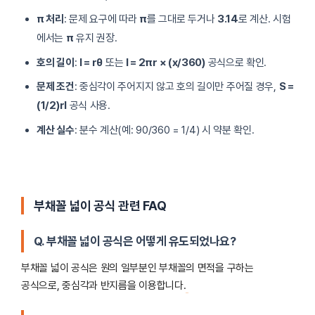
π 처리
: 문제 요구에 따라
π
를 그대로 두거나
3.14
로 계산. 시험
에서는
π
유지 권장.
호의 길이
:
l = rθ
또는
l = 2πr × (x/360)
공식으로 확인.
문제 조건
: 중심각이 주어지지 않고 호의 길이만 주어질 경우,
S =
(1/2)rl
공식 사용.
계산 실수
: 분수 계산(예: 90/360 = 1/4) 시 약분 확인.
부채꼴 넓이 공식 관련 FAQ
Q. 부채꼴 넓이 공식은 어떻게 유도되었나요?
부채꼴 넓이 공식은 원의 일부분인 부채꼴의 면적을 구하는
공식으로, 중심각과 반지름을 이용합니다.