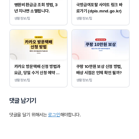
병원비 환급금 조회 방법, 3
국방급여포탈 사이트 링크 바
년 지나면 소멸됩니다.
로가기 (dpis.mnd.go.kr)
생활정보/팁
생활정보/팁
카카오 방문택배 신청 방법과
쿠팡 10만원 보상 신청 방법,
요금, 당일 수거 신청 예약 안
배상 시점은 언제 확인 될까?
내
생활정보/팁
생활정보/팁
댓글 남기기
댓글을 달기 위해서는
로그인
해야합니다.