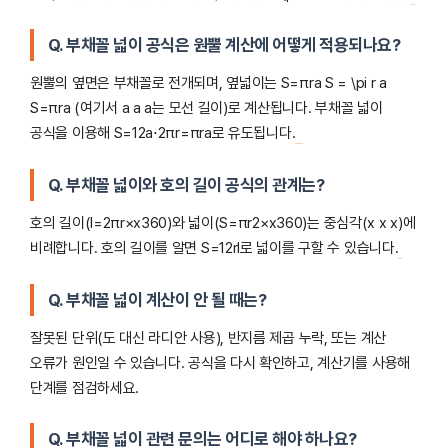
Q. 부채꼴 넓이 공식은 원뿔 계산에 어떻게 적용되나요?
원뿔의 옆면은 부채꼴로 전개되며, 옆넓이는 S=πra S = \pi r a
S=πra (여기서 a a a는 모선 길이)로 계산됩니다. 부채꼴 넓이
공식을 이용해 S=12a⋅2πr=πra로 유도됩니다.
Q. 부채꼴 넓이와 호의 길이 공식의 관계는?
호의 길이(l=2πr×x360​)와 넓이(S=πr2×x360​)는 중심각(x x x)에
비례합니다. 호의 길이를 알면 S=12rl로 넓이를 구할 수 있습니다.
Q. 부채꼴 넓이 계산이 안 될 때는?
잘못된 단위(도 대신 라디안 사용), 반지름 제곱 누락, 또는 계산
오류가 원인일 수 있습니다. 공식을 다시 확인하고, 계산기를 사용해
단계를 점검하세요.
Q. 부채꼴 넓이 관련 문의는 어디로 해야 하나요?