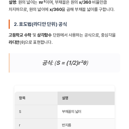
설명
: 원의 넓이는
πr²
이며, 부채꼴은 원의
x/360
비율만큼
차지하므로, 원의 넓이에
x/360
을 곱해 부채꼴 넓이를 구합니다.
2. 호도법(라디안 단위) 공식
고등학교 수학
및
삼각함수
단원에서 사용하는 공식으로, 중심각을
라디안
(θ)으로 표현합니다.
공식
: (
S = (1/2)r²θ
)
항목
설명
S
부채꼴의 넓이
r
반지름