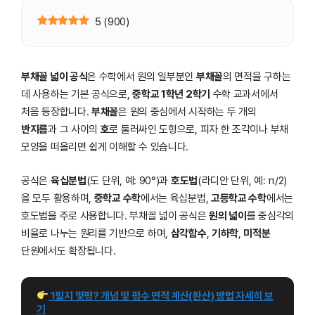
5
(
900
)
부채꼴 넓이 공식
은 수학에서 원의 일부분인
부채꼴
의 면적을 구하는
데 사용하는 기본 공식으로,
중학교 1학년 2학기
수학 교과서에서
처음 등장합니다.
부채꼴
은 원의 중심에서 시작하는 두 개의
반지름
과 그 사이의
호
로 둘러싸인 도형으로, 피자 한 조각이나 부채
모양을 떠올리면 쉽게 이해할 수 있습니다.
공식은
육십분법
(도 단위, 예: 90°)과
호도법
(라디안 단위, 예: π/2)
을 모두 활용하며,
중학교 수학
에서는 육십분법,
고등학교 수학
에서는
호도법을 주로 사용합니다. 부채꼴 넓이 공식은
원의 넓이
를 중심각의
비율로 나누는 원리를 기반으로 하며,
삼각함수
,
기하학
,
미적분
단원에서도 확장됩니다.
 1필지 몇평? 개념 및 평수 면적 계산(환산) 방법 자세히 보
기