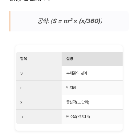
공식
: (
S = πr² × (x/360)
)
항목
설명
S
부채꼴의 넓이
r
반지름
x
중심각(도 단위)
π
원주율(약 3.14)