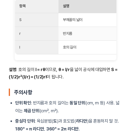
항목
설명
S
부채꼴의 넓이
r
반지름
l
호의 길이
설명
: 호의 길이
l = rθ
이므로,
θ = l/r
을 넓이 공식에 대입하면
S =
(1/2)r²(l/r) = (1/2)rl
이 됩니다.
주의사항
단위 확인
: 반지름과 호의 길이는
동일 단위
(cm, m 등) 사용. 넓
이는
제곱 단위
(cm², m²).
중심각 단위
: 육십분법(
도
)과 호도법(
라디안
)을 혼동하지 말 것.
180° = π 라디안
,
360° = 2π 라디안
.