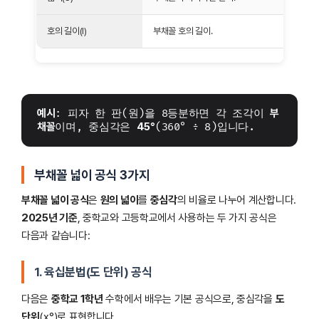
호의 길이(l)
부채꼴 호의 길이.
예시
: 피자 한 판(원)을 8등분하면 각 조각이 
부
채꼴
이며, 중심각은 
45°
(360° ÷ 8)입니다.
부채꼴 넓이 공식 3가지
부채꼴 넓이 공식
은
원의 넓이
를
중심각
의 비율로 나누어 계산합니다.
2025년 기준
, 중학교와 고등학교에서 사용하는 두 가지 공식은
다음과 같습니다:
1. 육십분법(도 단위) 공식
다음은
중학교 1학년
수학에서 배우는 기본 공식으로, 중심각을
도
단위
(x°)로 표현합니다.