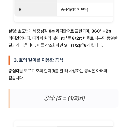
θ
중심각(라디안 단위)
설명
: 호도법에서 중심각
θ
는
라디안
으로 표현되며,
360° = 2π
라디안
입니다. 따라서 원의 넓이
πr²
를
θ/2π
비율로 나누면 동일한
결과가 나옵니다. 이를 간소화하면
S = (1/2)r²θ
가 됩니다.
3. 호의 길이를 이용한 공식
중심각
을 모르고 호의 길이(l)를 알 때 사용하는 공식은 아래와
같습니다.
공식
: (
S = (1/2)rl
)