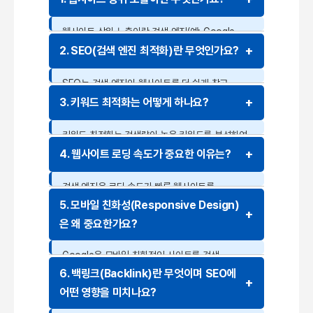
웹사이트 상위 노출이란 검색 엔진(예: Google,
Naver)에서 특정 키워드로 검색했을 때 웹사이트가
2. SEO(검색 엔진 최적화)란 무엇인가요?
검색 결과 상단에 위치하도록 최적화하는
과정입니다. 이를 위해 검색 엔진 최적화(SEO)
SEO는 검색 엔진이 웹사이트를 더 쉽게 찾고
전략이 필요합니다.
이해하도록 도와주는 최적화 과정입니다. 주요
3. 키워드 최적화는 어떻게 하나요?
요소로는 키워드 최적화, 사이트 속도 개선, 모바일
친화성, 내부 및 외부 링크 등이 있습니다.
키워드 최적화는 검색량이 높은 키워드를 분석하여
웹사이트의 제목, 메타태그, 본문 등에 적절히
4. 웹사이트 로딩 속도가 중요한 이유는?
배치하는 과정입니다. 무분별한 키워드 남용은 검색
엔진 페널티를 받을 수 있으므로 자연스럽게
검색 엔진은 로딩 속도가 빠른 웹사이트를
포함하는 것이 중요합니다.
선호합니다. 로딩 속도가 느리면 사용자 경험이
5. 모바일 친화성(Responsive Design)
저하되고, 이탈률이 높아져 SEO 점수가 낮아질 수
은 왜 중요한가요?
있습니다. 이미지 최적화, 캐시 활용, 서버 성능 개선
등이 해결책이 될 수 있습니다.
Google은 모바일 친화적인 사이트를 검색
순위에서 우대합니다. 반응형 웹 디자인을 적용하고,
6. 백링크(Backlink)란 무엇이며 SEO에
모바일에서도 빠르고 편리한 사용자 경험을
어떤 영향을 미치나요?
제공하는 것이 필수적입니다.