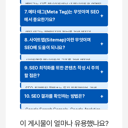
백링크는 다른 웹사이트에서 내 웹사이트로 연결된
링크를 의미합니다. 백링크가 많고 신뢰할 수 있는
7. 메타 태그(Meta Tag)는 무엇이며 SEO
출처에서 온다면 검색 엔진 순위 상승에 긍정적인
에서 중요한가요?
영향을 줄 수 있습니다.
메타 태그는 웹페이지의 정보를 검색 엔진과
사용자에게 제공하는 역할을 합니다. 제목 태그
8. 사이트맵(Sitemap)이란 무엇이며
(title), 설명 태그(meta description) 등을
SEO에 도움이 되나요?
최적화하면 검색 결과에서 클릭률을 높일 수
있습니다.
사이트맵은 웹사이트의 구조를 검색 엔진에
알려주는 파일입니다. 사이트맵을 제출하면 검색
9. SEO 최적화를 위한 콘텐츠 작성 시 주의
엔진이 내 사이트의 페이지를 더 효율적으로
할 점은?
크롤링하고 색인할 수 있습니다.
SEO 최적화된 콘텐츠는 독자 친화적이며, 검색
엔진에도 최적화되어야 합니다. 중복 콘텐츠를
10. SEO 결과를 확인하는 방법은?
피하고, 가독성이 높은 문장을 사용하며, 키워드를
자연스럽게 포함하는 것이 중요합니다.
Google Search Console, Google Analytics,
Ahrefs 등의 도구를 활용하면 검색 순위, 트래픽,
이 게시물이 얼마나 유용했나요?
사용자 행동을 분석하여 SEO 성과를 평가할 수