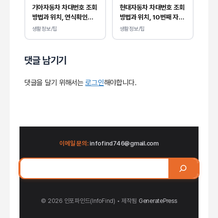
기아자동차 차대번호 조회
현대자동차 차대번호 조회
방법과 위치, 연식확인까
방법과 위치, 10번째 자리
지 가능!
에서 연식 확인!
생활정보/팁
생활정보/팁
댓글 남기기
댓글을 달기 위해서는
로그인
해야합니다.
이메일 문의:
infofind746@gmail.com
검
색
© 2026 인포파인드(InfoFind)​​​​
• 제작됨
GeneratePress