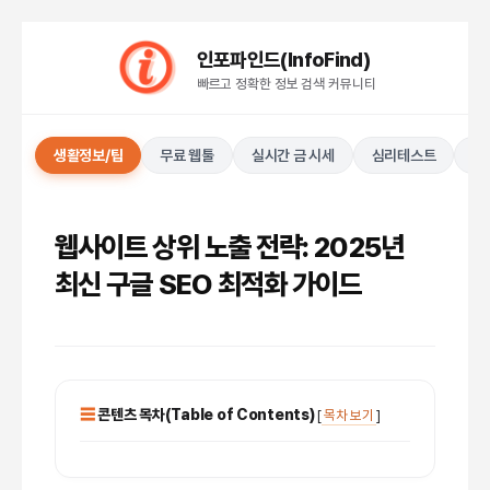
컨
인포파인드(InfoFind)​​​​
텐
빠르고 정확한 정보 검색 커뮤니티
츠
로
건
생활정보/팁
무료 웹툴
실시간 금 시세
심리테스트
키
너
뛰
기
웹사이트 상위 노출 전략: 2025년
최신 구글 SEO 최적화 가이드
콘텐츠 목차(Table of Contents)
[
목차 보기
]