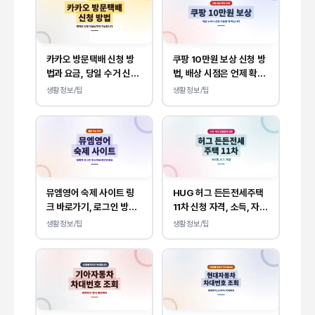
카카오 방문택배 신청 방
쿠팡 10만원 보상 신청 방
법과 요금, 당일 수거 신청
법, 배상 시점은 언제 확인
예약 안내
될까?
생활정보/팁
생활정보/팁
뮤엠영어 숙제 사이트 링
HUG 허그 든든전세주택
크 바로가기, 로그인 방법
11차 신청 자격, 소득, 자산
안내
상관없이 가능합니다.
생활정보/팁
생활정보/팁