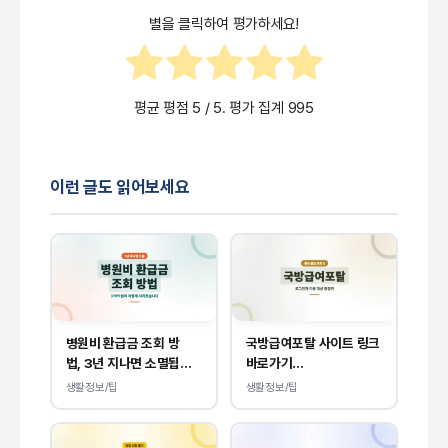
있습니다.
별을 클릭하여 평가하세요!
평균 평점
5
/ 5. 평가 집계
995
이런 글도 읽어보세요
병원비 환급금 조회 방
국방급여포탈 사이트 링크
법, 3년 지나면 소멸됩니
바로가기
다.
(dpis.mnd.go.kr)
생활정보/팁
생활정보/팁