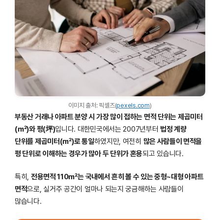
이미지 출처: 픽셀즈(
pexels.com
)
부동산 거래나 아파트 분양 시 가장 많이 접하는 면적 단위는 제곱미터
(㎡)와 평(坪)
입니다. 대한민국에서는 2007년부터
법정 계량
단위를 제곱미터(㎡)로 통일
하였지만, 여전히
많은 사람들이 면적을
평 단위로 이해하는 경우가 많아 두 단위가 혼용
되고 있습니다.
특히,
전용면적 110㎡는 국내에서 흔히 볼 수 있는 중형~대형 아파트
면적
으로, 실거주 공간이 얼마나 되는지 궁금해하는 사람들이
많습니다.