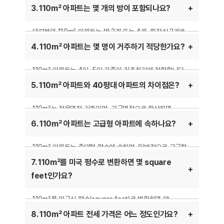
40평형대 아파트에 해당할 수 있습니다. 일반적으로
3. 110m² 아파트는 몇 개의 방이 포함되나요?
공급면적은 전용면적보다 20~30% 더 크므로, 실제
사용하는 공간과 차이가 날 수 있습니다.
대부분의 110m² 아파트는 방 3개 또는 4개, 화장실 2개로
구성됩니다. 거실과 주방이 넓게 설계되어 있으며, 가구
4. 110m² 아파트는 몇 명이 거주하기 적당한가요?
구성에 따라 활용도가 높아집니다.
110m² 아파트는 4인~5인 가족이 거주하기에 적합합니다.
방 개수가 많아 자녀가 있는 가족에게도 좋은 선택이 될 수
5. 110m² 아파트와 40평대 아파트의 차이점은?
있으며, 부부가 홈오피스를 운영하기에도 충분한 공간을
제공합니다.
110m²는 전용면적 기준이며, 공급면적으로 환산하면
40평형대 아파트와 유사합니다. 일반적으로 40평형
6. 110m² 아파트는 고급형 아파트에 속하나요?
아파트는 공급면적 기준이므로, 실제 거주하는 공간인
전용면적을 확인하는 것이 중요합니다.
110m² 아파트는 중대형 평수에 속하며, 일반적으로 고급형
아파트 단지에서 많이 찾아볼 수 있습니다. 주거 환경이 넓고
7. 110m²를 미국 평수로 변환하면 몇 square
쾌적하여 프리미엄 아파트에서도 인기 있는 면적대입니다.
feet인가요?
110m²를 미국식 평수(square feet)로 변환하면 약
1,184ft²(1m² = 10.764ft²)입니다. 일본식 다다미(畳)
8. 110m² 아파트 전세 가격은 어느 정도인가요?
기준으로는 약 67畳(1畳 = 1.62m²) 정도에 해당합니다.