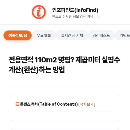
컨
인포파인드(InfoFind)​​​​
텐
빠르고 정확한 정보 검색 커뮤니티
츠
로
건
생활정보/팁
무료 웹툴
실시간 금 시세
심리테스트
키워드
너
뛰
기
전용면적 110m2 몇평? 제곱미터 실평수
계산(환산)하는 방법
콘텐츠 목차(Table of Contents)
[
목차 보기
]