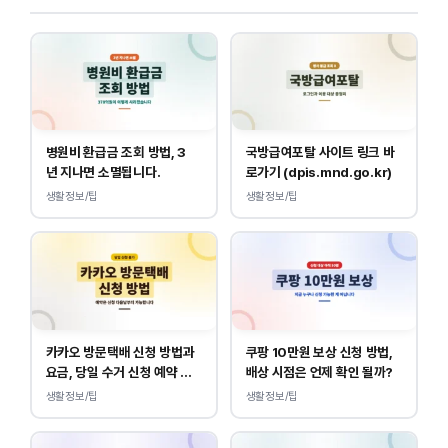
병원비 환급금 조회 방법, 3
국방급여포탈 사이트 링크 바
년 지나면 소멸됩니다.
로가기 (dpis.mnd.go.kr)
생활정보/팁
생활정보/팁
카카오 방문택배 신청 방법과
쿠팡 10만원 보상 신청 방법,
요금, 당일 수거 신청 예약 안
배상 시점은 언제 확인 될까?
내
생활정보/팁
생활정보/팁