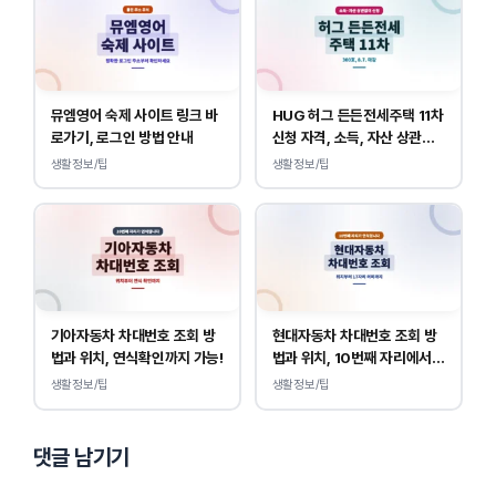
뮤엠영어 숙제 사이트 링크 바
HUG 허그 든든전세주택 11차
로가기, 로그인 방법 안내
신청 자격, 소득, 자산 상관없
이 가능합니다.
생활정보/팁
생활정보/팁
기아자동차 차대번호 조회 방
현대자동차 차대번호 조회 방
법과 위치, 연식확인까지 가능!
법과 위치, 10번째 자리에서
연식 확인!
생활정보/팁
생활정보/팁
댓글 남기기