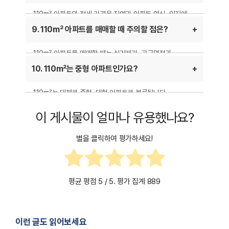
110m² 아파트의 전세 가격은 지역과 아파트 연식, 입지에
따라 달라집니다. 수도권에서는 6억~12억 원대, 지방에서는
9. 110m² 아파트를 매매할 때 주의할 점은?
3억~7억 원대까지 다양하게 형성될 수 있습니다. 최근
전세가 상승으로 인해 전세 대출 조건도 함께 확인하는 것이
110m² 아파트를 매매할 때는 실거래가, 공급면적과
좋습니다.
전용면적 차이, 관리비 등을 고려해야 합니다. 또한, 인근
10. 110m²는 중형 아파트인가요?
시세와 대출 가능 여부를 확인하는 것이 중요합니다.
110m²는 대체로 중형~대형 아파트로 분류됩니다.
일반적으로 30평대 이상의 전용면적을 가진 아파트는 넓은
이 게시물이 얼마나 유용했나요?
거주 공간을 제공하며, 고급형 아파트에서도 많이 찾을 수
있는 평수입니다.
별을 클릭하여 평가하세요!
평균 평점
5
/ 5. 평가 집계
889
이런 글도 읽어보세요