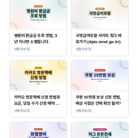
병원비 환급금 조회 방법, 3
국방급여포탈 사이트 링크 바
년 지나면 소멸됩니다.
로가기 (dpis.mnd.go.kr)
생활정보/팁
생활정보/팁
카카오 방문택배 신청 방법과
쿠팡 10만원 보상 신청 방법,
요금, 당일 수거 신청 예약 안
배상 시점은 언제 확인 될까?
내
생활정보/팁
생활정보/팁