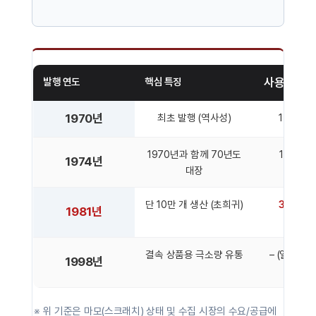
발행 연도
핵심 특징
사용제 예
1970년
최초 발행 (역사성)
1만 ~ 3
1970년과 함께 70년도
1만 ~ 2
1974년
대장
단 10만 개 생산 (초희귀)
3만 ~ 7
1981년
결속 상품용 극소량 유통
– (일반 유
1998년
없음)
※ 위 기준은 마모(스크래치) 상태 및 수집 시장의 수요/공급에