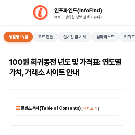
컨
인포파인드(InfoFind)​​​​
텐
빠르고 정확한 정보 검색 커뮤니티
츠
로
건
생활정보/팁
무료 웹툴
실시간 금 시세
심리테스트
키워드
너
뛰
기
100원 희귀동전 년도 및 가격표: 연도별
가치, 거래소 사이트 안내
콘텐츠 목차(Table of Contents)
[
목차 보기
]