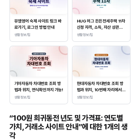
뮤엠영어 숙제 사이트 링크 바
HUG 허그 든든전세주택 11차
로가기, 로그인 방법 안내
신청 자격, 소득, 자산 상관없
이 가능합니다.
생활정보/팁
생활정보/팁
기아자동차 차대번호 조회 방
현대자동차 차대번호 조회 방
법과 위치, 연식확인까지 가능!
법과 위치, 10번째 자리에서
연식 확인!
생활정보/팁
생활정보/팁
“100원 희귀동전 년도 및 가격표: 연도별
가치, 거래소 사이트 안내”에 대한 1개의 생
각