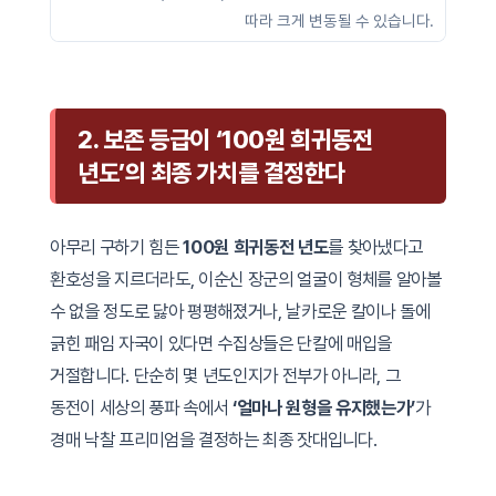
따라 크게 변동될 수 있습니다.
2. 보존 등급이 ‘100원 희귀동전
년도’의 최종 가치를 결정한다
아무리 구하기 힘든
100원 희귀동전 년도
를 찾아냈다고
환호성을 지르더라도, 이순신 장군의 얼굴이 형체를 알아볼
수 없을 정도로 닳아 평평해졌거나, 날카로운 칼이나 돌에
긁힌 패임 자국이 있다면 수집상들은 단칼에 매입을
거절합니다. 단순히 몇 년도인지가 전부가 아니라, 그
동전이 세상의 풍파 속에서
‘얼마나 원형을 유지했는가’
가
경매 낙찰 프리미엄을 결정하는 최종 잣대입니다.