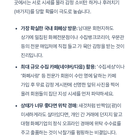
곳에서는 서로 시세를 몰라 감정 소비만 하거나 후려치기
(바가지)를 당할 확률이 극도로 높습니다.
가장 확실한 국내 화폐상 방문:
남대문 회현지하도
상가에 밀집된 화폐전문점이나 수집뱅크코리아, 우문관
등의 전문 매입처에 직접 들고 가 육안 감정을 받는 것이
진리입니다.
최대 규모 수집 카페(네이버/다음) 활용:
‘수집세상’이나
‘화폐사랑’ 등 전문가 회원이 수만 명에 달하는 카페
가입 후 무료 감정 게시판에 선명한 앞뒤 사진을 찍어
올려 회원들의 집단 지성 시세를 먼저 파악하세요.
상태가 너무 좋다면 위탁 경매:
새것처럼 반짝임(광)이
미세하게라도 살아있다면, 개인 간 거래에 던지지 말고
대형 화폐기업의 정식 오프라인 경매에 위탁 수수료를
주고 출품하는 것이 낙찰가를 펌핑하는 비결입니다.