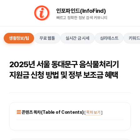
컨
인포파인드(InfoFind)​​​​
텐
빠르고 정확한 정보 검색 커뮤니티
츠
로
건
생활정보/팁
무료 웹툴
실시간 금 시세
심리테스트
키워드
너
뛰
기
2025년 서울 동대문구 음식물처리기
지원금 신청 방법 및 정부 보조금 혜택
콘텐츠 목차(Table of Contents)
[
목차 보기
]