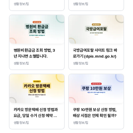
이 다릅니다.
만 하면 됩니다.
생활정보/팁
생활정보/팁
병원비 환급금 조회 방법, 3
국방급여포탈 사이트 링크 바
년 지나면 소멸됩니다.
로가기 (dpis.mnd.go.kr)
생활정보/팁
생활정보/팁
카카오 방문택배 신청 방법과
쿠팡 10만원 보상 신청 방법,
요금, 당일 수거 신청 예약 안
배상 시점은 언제 확인 될까?
내
생활정보/팁
생활정보/팁