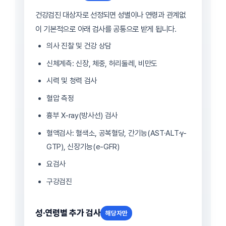
건강검진 대상자로 선정되면 성별이나 연령과 관계없
이 기본적으로 아래 검사를 공통으로 받게 됩니다.
의사 진찰 및 건강 상담
신체계측: 신장, 체중, 허리둘레, 비만도
시력 및 청력 검사
혈압 측정
흉부 X-ray(방사선) 검사
혈액검사: 혈색소, 공복혈당, 간기능(AST·ALT·γ-
GTP), 신장기능(e-GFR)
요검사
구강검진
성·연령별 추가 검사
해당자만