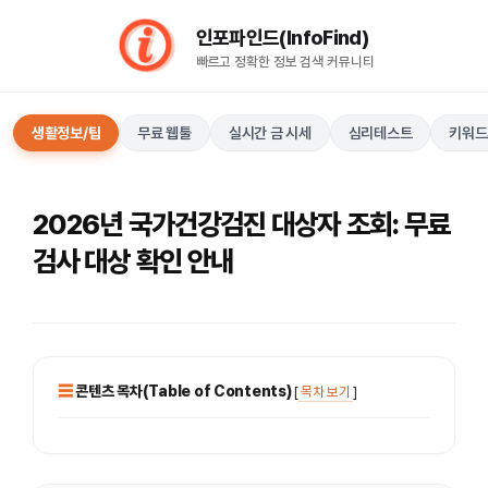
컨
인포파인드(InfoFind)​​​​
텐
빠르고 정확한 정보 검색 커뮤니티
츠
로
건
생활정보/팁
무료 웹툴
실시간 금 시세
심리테스트
키워드
너
뛰
기
2026년 국가건강검진 대상자 조회: 무료
검사 대상 확인 안내
콘텐츠 목차(Table of Contents)
[
목차 보기
]