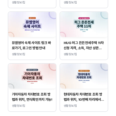
내
생활정보/팁
생활정보/팁
뮤엠영어 숙제 사이트 링크 바
HUG 허그 든든전세주택 11차
로가기, 로그인 방법 안내
신청 자격, 소득, 자산 상관없
이 가능합니다.
생활정보/팁
생활정보/팁
기아자동차 차대번호 조회 방
현대자동차 차대번호 조회 방
법과 위치, 연식확인까지 가능!
법과 위치, 10번째 자리에서
연식 확인!
생활정보/팁
생활정보/팁