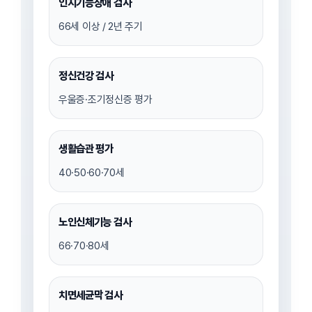
인지기능장애 검사
66세 이상 / 2년 주기
정신건강 검사
우울증·조기정신증 평가
생활습관 평가
40·50·60·70세
노인신체기능 검사
66·70·80세
치면세균막 검사