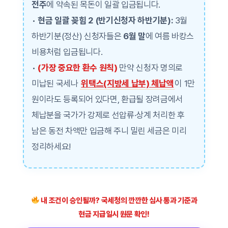
전주
에 약속된 목돈이 일괄 입금됩니다.
•
현금 일괄 꽂힘 2 (반기신청자 하반기분):
3월
하반기분(정산) 신청자들은
6월 말
에 여름 바캉스
비용처럼 입금됩니다.
•
(가장 중요한 환수 원칙)
만약 신청자 명의로
미납된 국세나
위택스(지방세 납부) 체납액
이 1만
원이라도 등록되어 있다면, 환급될 장려금에서
체납분을 국가가 강제로 선압류·상계 처리한 후
남은 동전 차액만 입금해 주니 밀린 세금은 미리
정리하세요!
내 조건이 승인될까? 국세청의 깐깐한 심사 통과 기준과
현금 지급일시 원문 확인!