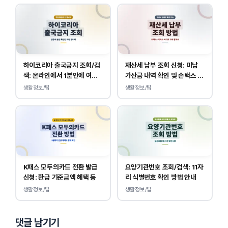
하이코리아 출국금지 조회/검
재산세 납부 조회 신청: 미납
색: 온라인에서 1분안에 여부
가산금 내역 확인 및 손택스 이
확인 하는 방법
택스 경로 안내
생활정보/팁
생활정보/팁
K패스 모두의카드 전환 발급
요양기관번호 조회/검색: 11자
신청: 환급 기준금액 혜택 등
리 식별번호 확인 방법 안내
생활정보/팁
생활정보/팁
댓글 남기기