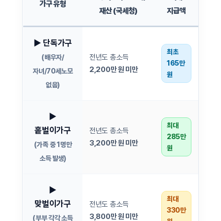
가구 유형
재산 (국세청)
지급액
▶ 단독가구
최초
전년도 총소득
(배우자/
165만
2,200만 원 미만
자녀/70세노모
원
없음)
▶
최대
홑벌이가구
전년도 총소득
285만
3,200만 원 미만
(가족 중 1명만
원
소득 발생)
▶
최대
맞벌이가구
전년도 총소득
330만
3,800만 원 미만
(부부 각각 소득