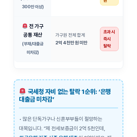
원
300만 이상)
전 가구
초과 시
공통 재산
가구원 전체 합계
즉시
2억 4천만 원 미만
(부채/대출금
탈락
미차감)
국세청 자비 없는 탈락 1순위: ‘은행
대출금 미차감’
• 많은 단독가구나 신혼부부들이 절망하는
대목입니다. “제 전세보증금이 2억 5천인데,