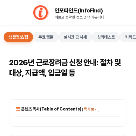
컨
인포파인드(InfoFind)​​​​
텐
빠르고 정확한 정보 검색 커뮤니티
츠
로
건
생활정보/팁
무료 웹툴
실시간 금 시세
심리테스트
키워드
너
뛰
기
2026년 근로장려금 신청 안내: 절차 및
대상, 지급액, 입금일 등
콘텐츠 목차(Table of Contents)
[
목차 보기
]