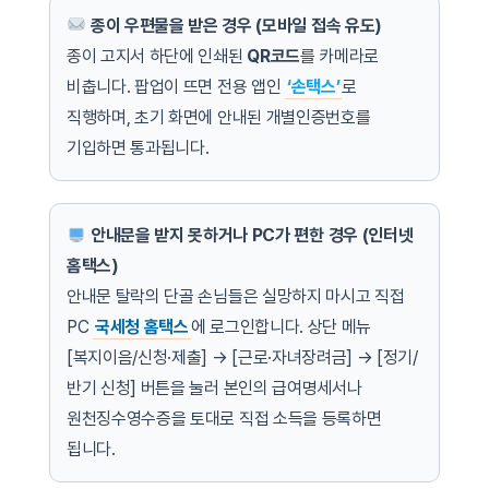
종이 우편물을 받은 경우 (모바일 접속 유도)
종이 고지서 하단에 인쇄된
QR코드
를 카메라로
비춥니다. 팝업이 뜨면 전용 앱인
‘손택스’
로
직행하며, 초기 화면에 안내된 개별인증번호를
기입하면 통과됩니다.
안내문을 받지 못하거나 PC가 편한 경우 (인터넷
홈택스)
안내문 탈락의 단골 손님들은 실망하지 마시고 직접
PC
국세청 홈택스
에 로그인합니다. 상단 메뉴
[복지이음/신청·제출] → [근로·자녀장려금] → [정기/
반기 신청] 버튼을 눌러 본인의 급여명세서나
원천징수영수증을 토대로 직접 소득을 등록하면
됩니다.