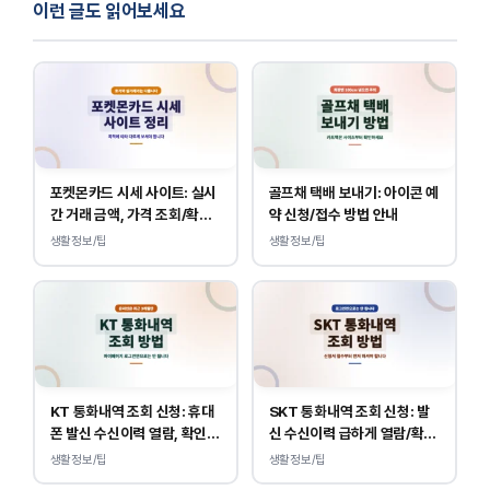
이런 글도 읽어보세요
포켓몬카드 시세 사이트: 실시
골프채 택배 보내기: 아이콘 예
간 거래 금액, 가격 조회/확인
약 신청/접수 방법 안내
바로가기
생활정보/팁
생활정보/팁
KT 통화내역 조회 신청: 휴대
SKT 통화내역 조회 신청: 발
폰 발신 수신이력 열람, 확인
신 수신이력 급하게 열람/확인
하는 방법
하는 방법
생활정보/팁
생활정보/팁