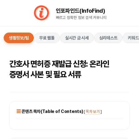
컨
인포파인드(InfoFind)​​​​
텐
빠르고 정확한 정보 검색 커뮤니티
츠
로
건
생활정보/팁
무료 웹툴
실시간 금 시세
심리테스트
키워드
너
뛰
기
간호사 면허증 재발급 신청: 온라인
증명서 사본 및 필요 서류
콘텐츠 목차(Table of Contents)
[
목차 보기
]