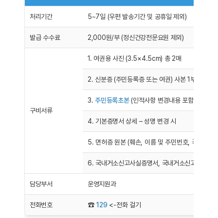
처리기간
5~7일 (우편 발송기간 및 공휴일 제외)
발급 수수료
2,000원/부 (정신건강전문요원 제외)
1. 여권용 사진 (3.5×4.5cm) 총 2매
2. 신분증 (주민등록증 또는 여권) 사본 1부
3.
주민등록초본
(인적사항 변경내용 포함하여 발급)
구비서류
4. 기본증명서 상세 – 성명 변경 시
5. 면허증 원본 (훼손, 이름 및 주민번호, 국적 변경
6. 국내거소신고사실증명서, 국내거소신고증 / 외
담당부서
운영지원과
전화번호
☎
129
<-전화 걸기