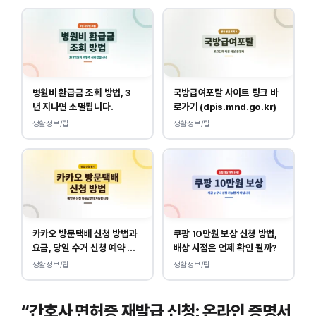
병원비 환급금 조회 방법, 3
국방급여포탈 사이트 링크 바
년 지나면 소멸됩니다.
로가기 (dpis.mnd.go.kr)
생활정보/팁
생활정보/팁
카카오 방문택배 신청 방법과
쿠팡 10만원 보상 신청 방법,
요금, 당일 수거 신청 예약 안
배상 시점은 언제 확인 될까?
내
생활정보/팁
생활정보/팁
“간호사 면허증 재발급 신청: 온라인 증명서