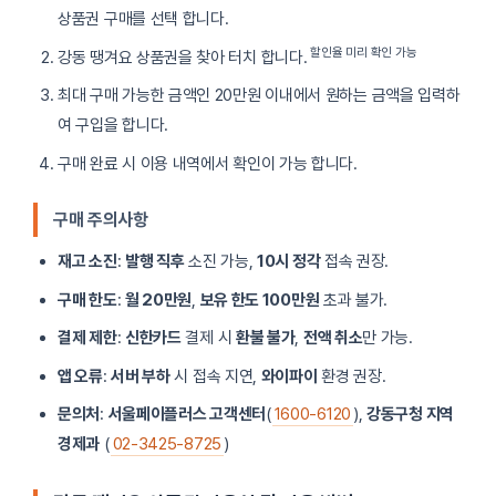
상품권 구매를 선택 합니다.
할인율 미리 확인 가능
강동 땡겨요 상품권을 찾아 터치 합니다.
최대 구매 가능한 금액인 20만원 이내에서 원하는 금액을 입력하
여 구입을 합니다.
구매 완료 시 이용 내역에서 확인이 가능 합니다.
구매 주의사항
재고 소진
:
발행 직후
소진 가능,
10시 정각
접속 권장.
구매 한도
:
월 20만원
,
보유 한도 100만원
초과 불가.
결제 제한
:
신한카드
결제 시
환불 불가
,
전액 취소
만 가능.
앱 오류
:
서버 부하
시 접속 지연,
와이파이
환경 권장.
문의처
:
서울페이플러스 고객센터
(
1600-6120
),
강동구청 지역
경제과
(
02-3425-8725
)