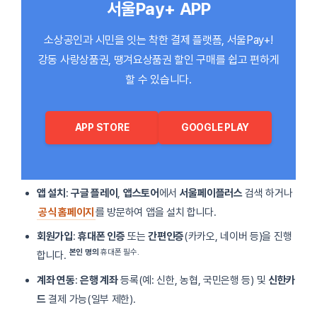
서울Pay+ APP
소상공인과 시민을 잇는 착한 결제 플랫폼, 서울Pay+!
강동 사랑상품권, 땡겨요상품권 할인 구매를 쉽고 편하게
할 수 있습니다.
APP STORE
GOOGLE PLAY
앱 설치
:
구글 플레이
,
앱스토어
에서
서울페이플러스
검색 하거나
공식 홈페이지
를 방문하여 앱을 설치 합니다.
회원가입
:
휴대폰 인증
또는
간편인증
(카카오, 네이버 등)을 진행
본인 명의
휴대폰 필수.
합니다.
계좌 연동
:
은행 계좌
등록(예: 신한, 농협, 국민은행 등) 및
신한카
드
결제 가능(일부 제한).