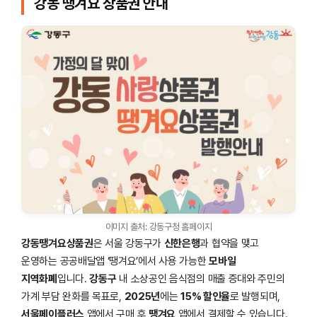
강동 땡겨요 상품권 안내
이미지 출처: 강동구청 홈페이지
강동땡겨요상품권
은 서울 강동구가
신한은행
과 협약을 맺고
운영하는 공공배달앱 ‘땡겨요’에서 사용 가능한
모바일
지역화폐
입니다.
강동구
내 소상공인 음식점의 매출 증대와 주민의
가계 부담 완화를 목표로,
2025년
에는
15% 할인율
로 발행되며,
서울페이플러스
앱에서 구매 후
땡겨요
앱에서 결제할 수 있습니다.