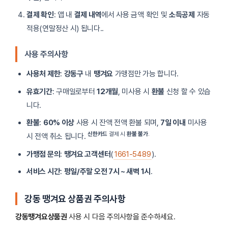
결제 확인
: 앱 내
결제 내역
에서 사용 금액 확인 및
소득공제
자동
적용(연말정산 시) 됩니다..
사용 주의사항
사용처 제한
:
강동구
내
땡겨요
가맹점만 가능 합니다.
유효기간
: 구매일로부터
12개월
, 미사용 시
환불
신청 할 수 있습
니다.
환불
:
60% 이상
사용 시 잔액 전액 환불 되며,
7일 이내
미사용
신한카드
결제 시
환불 불가
.
시 전액 취소 됩니다.
가맹점 문의
:
땡겨요 고객센터
(
1661-5489
).
서비스 시간
:
평일/주말 오전 7시 ~ 새벽 1시
.
강동 땡겨요 상품권 주의사항
강동땡겨요상품권
사용 시 다음 주의사항을 준수하세요.