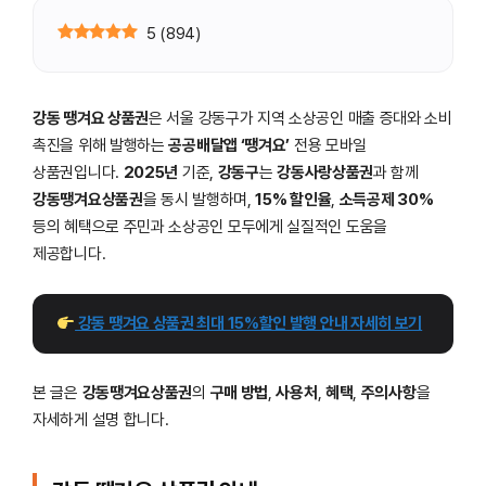
5
(
894
)
강동 땡겨요 상품권
은 서울 강동구가 지역 소상공인 매출 증대와 소비
촉진을 위해 발행하는
공공배달앱 ‘땡겨요’
전용 모바일
상품권입니다.
2025년
기준,
강동구
는
강동사랑상품권
과 함께
강동땡겨요상품권
을 동시 발행하며,
15% 할인율
,
소득공제 30%
등의 혜택으로 주민과 소상공인 모두에게 실질적인 도움을
제공합니다.
 강동 땡겨요 상품권 최대 15%할인 발행 안내 자세히 보기
본 글은
강동땡겨요상품권
의
구매 방법
,
사용처
,
혜택
,
주의사항
을
자세하게 설명 합니다.