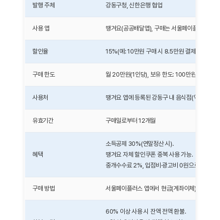
발행 주체
강동구청, 신한은행 협업
사용 앱
땡겨요(공공배달앱), 구매는 서울페이플러스 앱
할인율
15%(예: 10만원 구매 시 8.5만원 결제)
구매 한도
월 20만원(1인당), 보유 한도: 100만원
사용처
땡겨요 앱에 등록된 강동구 내 음식점(약 1,500~
유효기간
구매일로부터 12개월
소득공제 30%(연말정산 시).
혜택
땡겨요 자체 할인쿠폰 중복 사용 가능.
중개수수료 2%, 입점비·광고비 0원으로 소상공인
구매 방법
서울페이플러스 앱에서 현금(계좌이체) 또는 신
60% 이상 사용 시 잔액 전액 환불.