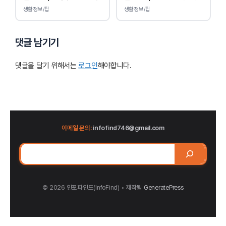
연식 확인!
생활정보/팁
생활정보/팁
댓글 남기기
댓글을 달기 위해서는
로그인
해야합니다.
이메일 문의:
infofind746@gmail.com
검
색
© 2026 인포파인드(InfoFind)​​​​
• 제작됨
GeneratePress