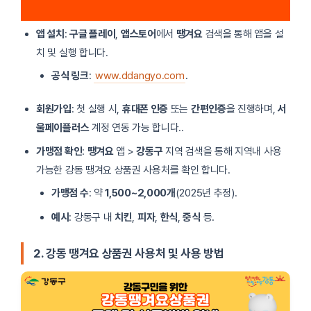
앱 설치
:
구글 플레이
,
앱스토어
에서
땡겨요
검색을 통해 앱을 설
치 및 실행 합니다.
공식 링크
:
www.ddangyo.com
.
회원가입
: 첫 실행 시,
휴대폰 인증
또는
간편인증
을 진행하며,
서
울페이플러스
계정 연동 가능 합니다..
가맹점 확인
:
땡겨요
앱 >
강동구
지역 검색을 통해 지역내 사용
가능한 강동 땡겨요 상품권 사용처를 확인 합니다.
가맹점 수
: 약
1,500~2,000개
(2025년 추정).
예시
: 강동구 내
치킨
,
피자
,
한식
,
중식
등.
2. 강동 땡겨요 상품권 사용처 및 사용 방법