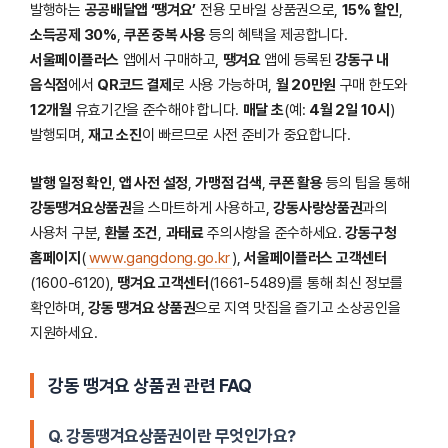
발행하는
공공배달앱 ‘땡겨요’
전용 모바일 상품권으로,
15% 할인
,
소득공제 30%
,
쿠폰 중복 사용
등의 혜택을 제공합니다.
서울페이플러스
앱에서 구매하고,
땡겨요
앱에 등록된
강동구 내
음식점
에서
QR코드 결제
로 사용 가능하며,
월 20만원
구매 한도와
12개월
유효기간을 준수해야 합니다.
매달 초
(예:
4월 2일 10시
)
발행되며,
재고 소진
이 빠르므로 사전 준비가 중요합니다.
발행 일정 확인
,
앱 사전 설정
,
가맹점 검색
,
쿠폰 활용
등의 팁을 통해
강동땡겨요상품권
을 스마트하게 사용하고,
강동사랑상품권
과의
사용처 구분,
환불 조건
,
과태료
주의사항을 준수하세요.
강동구청
홈페이지
(
www.gangdong.go.kr
),
서울페이플러스 고객센터
(1600-6120),
땡겨요 고객센터
(1661-5489)를 통해 최신 정보를
확인하며,
강동 땡겨요 상품권
으로 지역 맛집을 즐기고 소상공인을
지원하세요.
강동 땡겨요 상품권 관련 FAQ
Q. 강동땡겨요상품권이란 무엇인가요?