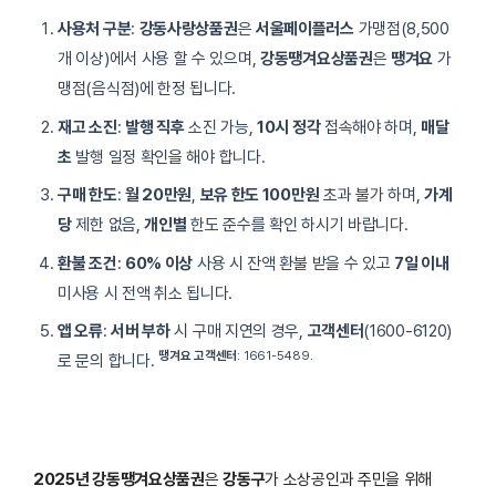
사용처 구분
:
강동사랑상품권
은
서울페이플러스
가맹점(8,500
개 이상)에서 사용 할 수 있으며,
강동땡겨요상품권
은
땡겨요
가
맹점(음식점)에 한정 됩니다.
재고 소진
:
발행 직후
소진 가능,
10시 정각
접속해야 하며,
매달
초
발행 일정 확인을 해야 합니다.
구매 한도
:
월 20만원
,
보유 한도 100만원
초과 불가 하며,
가계
당
제한 없음,
개인별
한도 준수를 확인 하시기 바랍니다.
환불 조건
:
60% 이상
사용 시 잔액 환불 받을 수 있고
7일 이내
미사용 시 전액 취소 됩니다.
앱 오류
:
서버 부하
시 구매 지연의 경우,
고객센터
(1600-6120)
땡겨요 고객센터
: 1661-5489.
로 문의 합니다.
2025년 강동땡겨요상품권
은
강동구
가 소상공인과 주민을 위해