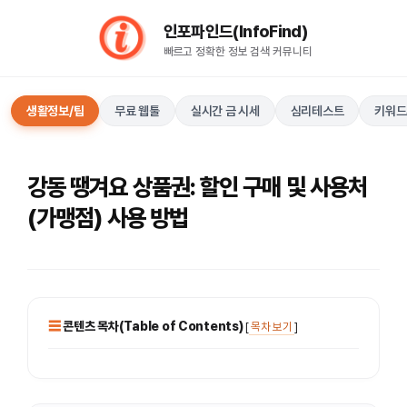
컨
인포파인드(InfoFind)​​​​
텐
빠르고 정확한 정보 검색 커뮤니티
츠
로
건
생활정보/팁
무료 웹툴
실시간 금 시세
심리테스트
키워드
너
뛰
기
강동 땡겨요 상품권: 할인 구매 및 사용처
(가맹점) 사용 방법
콘텐츠 목차(Table of Contents)
[
목차 보기
]