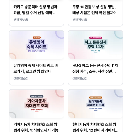
카카오 방문택배 신청 방법과
쿠팡 10만원 보상 신청 방법,
요금, 당일 수거 신청 예약 안
배상 시점은 언제 확인 될까?
내
생활정보/팁
생활정보/팁
뮤엠영어 숙제 사이트 링크 바
HUG 허그 든든전세주택 11차
로가기, 로그인 방법 안내
신청 자격, 소득, 자산 상관없
이 가능합니다.
생활정보/팁
생활정보/팁
기아자동차 차대번호 조회 방
현대자동차 차대번호 조회 방
법과 위치, 연식확인까지 가능!
법과 위치, 10번째 자리에서