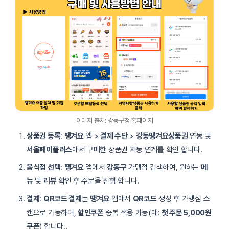
이미지 출처: 강동구청 홈페이지
상품권 등록
:
땡겨요
앱 >
결제 수단
>
강동땡겨요상품권
연동 및
서울페이플러스
에서 구매한 상품권 자동 연계를 확인 합니다.
음식점 선택
:
땡겨요
앱에서
강동구
가맹점 검색하여, 원하는
메
뉴
및
리뷰
확인 후 주문을 진행 합니다.
결제
:
QR코드 결제
는
땡겨요
앱에서
QR코드
생성 후 가맹점 스
캔으로 가능하며,
할인쿠폰
중복 적용 가능(예:
첫 주문 5,000원
쿠폰
) 합니다..