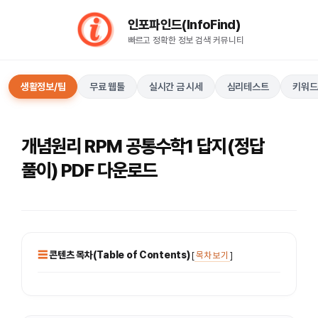
컨
인포파인드(InfoFind)​​​​
텐
빠르고 정확한 정보 검색 커뮤니티
츠
로
건
생활정보/팁
무료 웹툴
실시간 금 시세
심리테스트
키워드
너
뛰
기
개념원리 RPM 공통수학1 답지(정답
풀이) PDF 다운로드
콘텐츠 목차(Table of Contents)
[
목차 보기
]