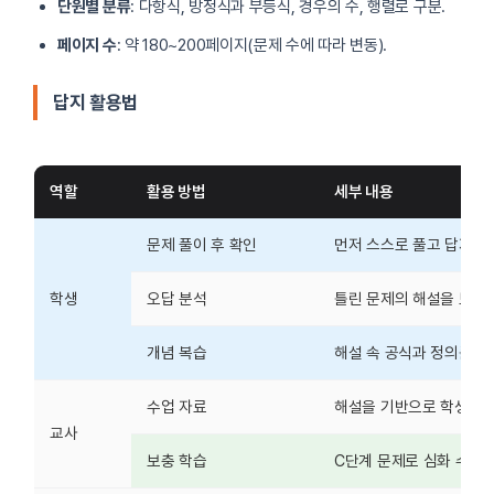
단원별 분류
: 다항식, 방정식과 부등식, 경우의 수, 행렬로 구분.
페이지 수
: 약 180~200페이지(문제 수에 따라 변동).
답지 활용법
역할
활용 방법
세부 내용
문제 풀이 후 확인
먼저 스스로 풀고 답지로 
학생
오답 분석
틀린 문제의 해설을 보며 
개념 복습
해설 속 공식과 정의를 노
수업 자료
해설을 기반으로 학생 질문
교사
보충 학습
C단계 문제로 심화 수업 