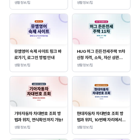
내
생활정보/팁
생활정보/팁
뮤엠영어 숙제 사이트 링크 바
HUG 허그 든든전세주택 11차
로가기, 로그인 방법 안내
신청 자격, 소득, 자산 상관없
이 가능합니다.
생활정보/팁
생활정보/팁
기아자동차 차대번호 조회 방
현대자동차 차대번호 조회 방
법과 위치, 연식확인까지 가능!
법과 위치, 10번째 자리에서
연식 확인!
생활정보/팁
생활정보/팁