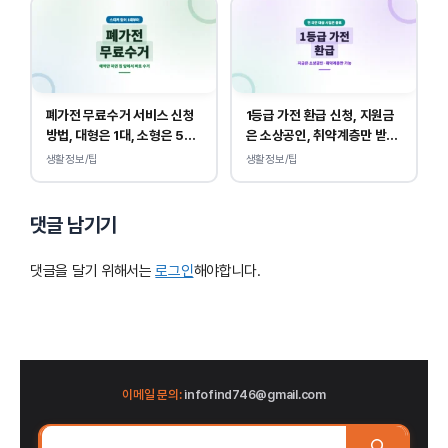
폐가전 무료수거 서비스 신청
1등급 가전 환급 신청, 지원금
방법, 대형은 1대, 소형은 5개
은 소상공인, 취약계층만 받
부터 무상입니다.
을 수 있습니다.
생활정보/팁
생활정보/팁
댓글 남기기
댓글을 달기 위해서는
로그인
해야합니다.
이메일 문의:
infofind746@gmail.com