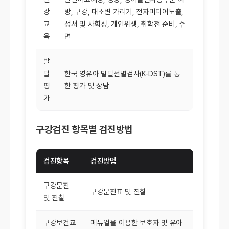
강
방, 구강, 대소변 가리기, 전자미디어노출,
교
정서 및 사회성, 개인위생, 취학전 준비, 수
육
면
발
달
한국 영유아 발달선별검사(K-DST)를 통
평
한 평가 및 상담
가
구강검진 항목별 검진방법
검진항목
검진방법
구강문진
구강문진표 및 진찰
및 진찰
구강보건교
메뉴얼을 이용한 보호자 및 유아