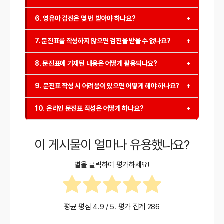
생활 습관, 식습관, 수면 패턴, 발달 상태, 그리고 부모의
활해질 수 있습니다. 또한, 모든 질문을 빠짐없이 작성해
문진표를 작성한 후에는 검진 예약을 하고, 지정된 병원
걱정 사항 등이 포함됩니다. 또한, 예방접종 상태와 가족
야 합니다.
6. 영유아 검진은 몇 번 받아야 하나요?
에 방문하여 검진을 받아야 합니다. 병원 방문 시 문진표
력도 기록할 수 있습니다.
영유아 검진은 총 8차례에 걸쳐 진행되며, 생후 4개월부
를 제출하고, 의사와의 상담을 통해 아이의 건강 상태와
7. 문진표를 작성하지 않으면 검진을 받을 수 없나요?
터 만 6세까지 정기적으로 받게 됩니다. 각 차수별로 문
발달 상황을 확인할 수 있습니다.
문진표 작성은 검진의 필수 항목 중 하나이지만, 병원 방
진표 내용이 다를 수 있으므로, 해당 연령대에 맞는 문진
8. 문진표에 기재된 내용은 어떻게 활용되나요?
문 시 작성하지 못한 경우에도 현장에서 작성할 수 있도
표를 작성하는 것이 중요합니다.
문진표에 기재된 내용은 의사가 아이의 건강 상태와 발
록 지원합니다. 그러나 미리 작성하고 방문하면 검진이
9. 문진표 작성 시 어려움이 있으면 어떻게 해야 하나요?
달 상황을 종합적으로 평가하는 데 활용됩니다. 또한, 향
더욱 원활하게 진행될 수 있습니다.
문진표 작성 시 어려움을 느낀다면, 검진을 받을 병원에
후 검진 결과와 비교하여 아이의 성장 추이를 파악하는
10. 온라인 문진표 작성은 어떻게 하나요?
문의하거나 건강보험공단의 고객센터에 문의할 수 있습
데도 중요한 자료로 사용됩니다.
온라인 문진표 작성은 건강보험공단의 공식 웹사이트에
니다. 또한, 병원 방문 시 의료진의 도움을 받아 문진표
서 가능합니다. 회원 가입 후 아이의 정보를 입력하고,
를 작성할 수 있습니다.
이 게시물이 얼마나 유용했나요?
각 항목에 따라 문진표를 작성하면 됩니다. 작성 완료 후
병원에 제출하면 됩니다.
별을 클릭하여 평가하세요!
평균 평점
4.9
/ 5. 평가 집계
286