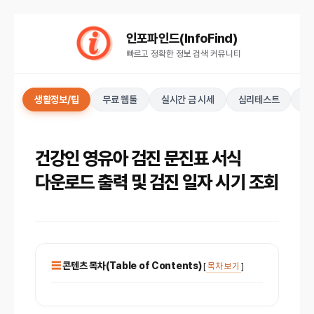
컨
인포파인드(InfoFind)​​​​
텐
빠르고 정확한 정보 검색 커뮤니티
츠
로
건
생활정보/팁
무료 웹툴
실시간 금 시세
심리테스트
키
너
뛰
기
건강인 영유아 검진 문진표 서식
다운로드 출력 및 검진 일자 시기 조회
콘텐츠 목차(Table of Contents)
[
목차 보기
]