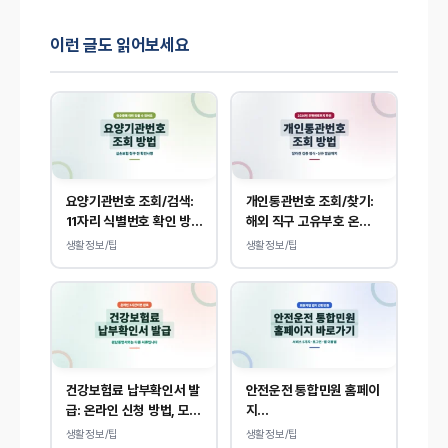
이런 글도 읽어보세요
요양기관번호 조회/검색:
개인통관번호 조회/찾기:
11자리 식별번호 확인 방법
해외 직구 고유부호 온라
안내
인 확인, 발급 방법
생활정보/팁
생활정보/팁
건강보험료 납부확인서 발
안전운전 통합민원 홈페이
급: 온라인 신청 방법, 모바
지
일 내역 조회 안내
(www.safedriving.or
생활정보/팁
생활정보/팁