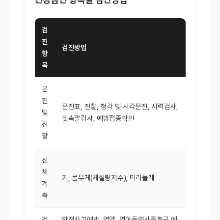
검
진
검진방법
항
목
문
진
문진표, 진찰, 청각 및 시각문진, 시력검사,
및
귓속말검사, 예방접종확인
진
찰
신
체
키, 몸무게(체질량지수), 머리둘레
계
측
건
안전사고예방, 영양, 영아돌연사증후군 예