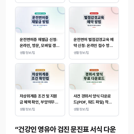
.kr) 바로가기, 운전면허
민원 사이트 접속
운전면허증 재발급 신청:
운전면허 벌점감경교육 예
온라인, 방문, 모바일 갱신
약 신청: 온라인 접수 방법
및 분실 대응
및 비용 안내
생활정보/팁
생활정보/팁
차상위계층 조건 및 지원
사건 경위서 양식 다운로
금 혜택 확인, 부양의무
드(PDF, 워드 파일) 작성
자 기준 없이 소득, 재산
방법 및 예시
생활정보/팁
생활정보/팁
만 봅니다.
“건강인 영유아 검진 문진표 서식 다운