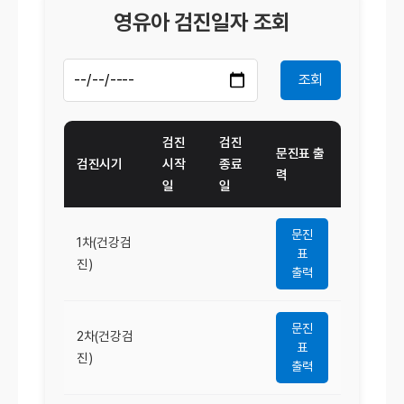
영유아 검진일자 조회
조회
검진
검진
문진표 출
검진시기
시작
종료
력
일
일
문진
1차(건강검
표
진)
출력
문진
2차(건강검
표
진)
출력