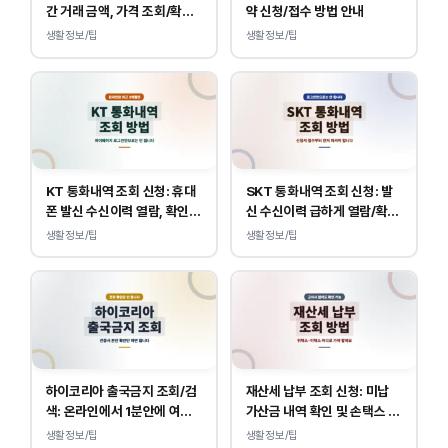
간 거래 금액, 가격 조회/확인
약 신청/접수 방법 안내
바로가기
생활정보/팁
생활정보/팁
KT 통화내역 조회 신청: 휴대
SKT 통화내역 조회 신청: 발
폰 발신 수신이력 열람, 확인
신 수신이력 급하게 열람/확인
하는 방법
하는 방법
생활정보/팁
생활정보/팁
하이코리아 출국금지 조회/검
재산세 납부 조회 신청: 미납
색: 온라인에서 1분안에 여부
가산금 내역 확인 및 손택스 이
확인 하는 방법
택스 경로 안내
생활정보/팁
생활정보/팁