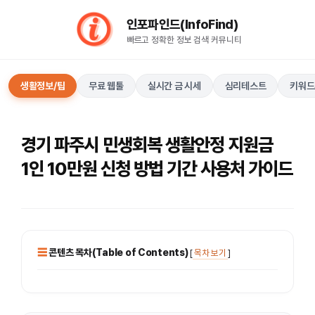
컨
인포파인드(InfoFind)​​​​
텐
빠르고 정확한 정보 검색 커뮤니티
츠
로
건
생활정보/팁
무료 웹툴
실시간 금 시세
심리테스트
키워드
너
뛰
기
경기 파주시 민생회복 생활안정 지원금
1인 10만원 신청 방법 기간 사용처 가이드
콘텐츠 목차(Table of Contents)
[
목차 보기
]