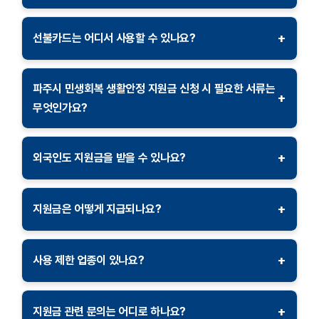
지원금 사용 기간은 2025년 1월 20일부터 2025년 6월
30일까지입니다. 이 기간 내에 사용하지 않은 잔액은
+
선불카드는 어디서 사용할 수 있나요?
자동으로 환수되므로 기한 내 사용을 권장합니다.
선불카드는 파주시 내 남북경제협력 상품권 가맹점에서
사용할 수 있습니다. 음식점, 마트, 병원 등 다양한 업종에서
파주시 민생회복 생활안정 지원금 신청 시 필요한 서류는
+
사용 가능하며, 가맹점 리스트는 파주시청 홈페이지에서
무엇인가요?
확인할 수 있습니다.
신청 시 신분증과 주민등록등본이 필요합니다. 세대주가 아닌
경우 세대주의 신분증 사본과 위임장이 추가로 요구될 수
+
외국인도 지원금을 받을 수 있나요?
있습니다.
파주시에 거주하는 외국인도 일정 조건을 충족하면 지원금을
받을 수 있습니다. 외국인 등록증과 거주 사실을 증명할 수
+
지원금은 어떻게 지급되나요?
있는 서류가 필요합니다.
지원금은 무기명 선불카드 형태로 지급되며, 본인이 직접
수령하거나 대리 수령이 가능합니다. 대리 수령 시 대리인의
+
사용 제한 업종이 있나요?
신분증과 위임장이 필요합니다.
일부 업종에서는 선불카드 사용이 제한될 수 있습니다.
유흥업소, 성인용품점, 사행업종 등에서는 사용이
+
지원금 관련 문의는 어디로 하나요?