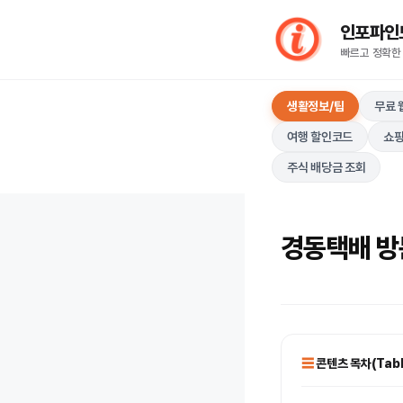
컨
인포파인드(I
텐
빠르고 정확한
츠
로
생활정보/팁
무료 
건
너
여행 할인코드
쇼핑
뛰
주식 배당금 조회
기
경동택배 방
콘텐츠 목차(Table