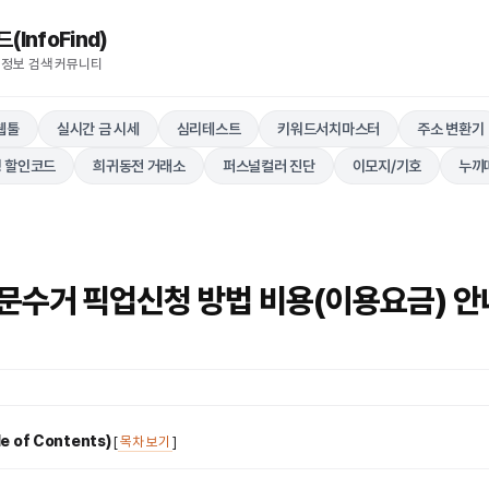
nfoFind)​​​​
 정보 검색 커뮤니티
웹툴
실시간 금 시세
심리테스트
키워드서치마스터
주소 변환기
 할인코드
희귀동전 거래소
퍼스널컬러 진단
이모지/기호
누끼
문수거 픽업신청 방법 비용(이용요금) 안
 of Contents)
[
목차 보기
]