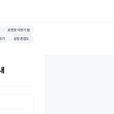
포켓못 자판기 맵
따기
공항 혼잡도
내