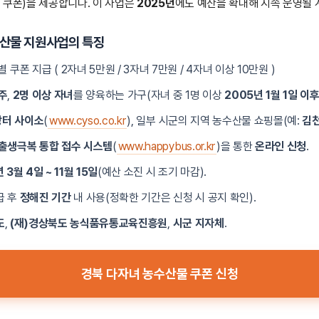
터
쿠폰)을 제공합니다. 이 사업은
2025년
에도 예산을 확대해 지속 운영될 
수산물 지원사업의 특징
별 쿠폰 지급 (
2자녀 5만원 / 3자녀 7만원 / 4자녀 이상 10만원
)
주
,
2명 이상 자녀
를 양육하는 가구(자녀 중 1명 이상
2005년 1월 1일 이
터 사이소
(
www.cyso.co.kr
), 일부 시군의 지역 농수산물 쇼핑몰(예:
김
출생극복 통합 접수 시스템
(
www.happybus.or.kr
)을 통한
온라인 신청
.
 3월 4일 ~ 11월 15일
(예산 소진 시 조기 마감).
급 후
정해진 기간
내 사용(정확한 기간은 신청 시 공지 확인).
도
,
(재)경상북도 농식품유통교육진흥원
,
시군 지자체
.
경북 다자녀 농수산물 쿠폰 신청