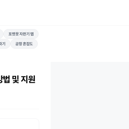
포켓못 자판기 맵
따기
공항 혼잡도
방법 및 지원