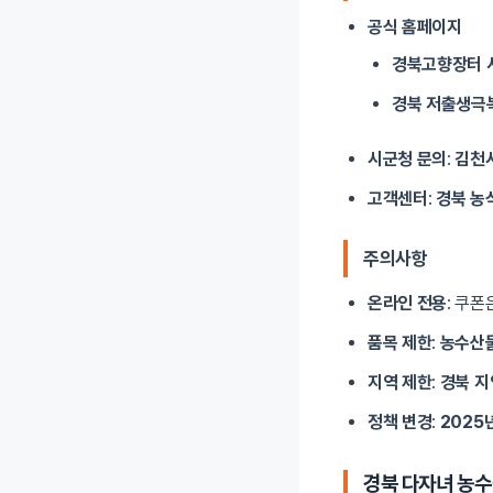
공식 홈페이지
경북고향장터 
경북 저출생극복
시군청 문의
:
김천
고객센터
:
경북 농
주의사항
온라인 전용
: 쿠폰
품목 제한
:
농수산
지역 제한
:
경북 지
정책 변경
:
2025
경북 다자녀 농수