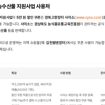
농수산물 지원사업 사용처
 지원사업
의
5만 원 할인 쿠폰
은
경북고향장터 사이소
(
www.cyso.co.kr
)
용 가능합니다.
사이소
는
경상북도 농식품유통교육진흥원
이 관리하는 공식
특산품
등을 판매합니다.
적으로 운영하는 지역 쇼핑몰(예:
김천팜앤장터
)에서도 쿠폰 사용이 가능합
목입니다.
특징
사용 방법
문
약 2,200여 농가가 입점, 455억 원
매출(2023년 기준).
할인 쿠폰 적용으로 5만 원까지 무료
사이소 회원가입 후 쿠폰 등록.
15
구매 가능(추가 결제 시 신용카드/계
장바구니에서 할인 쿠폰 적용,
(경