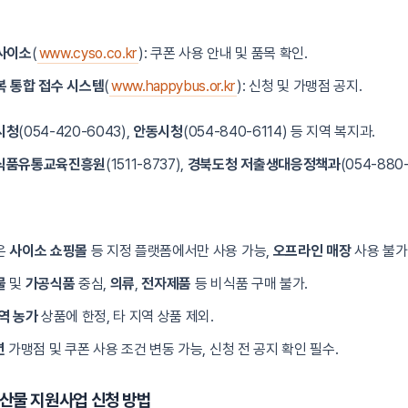
사이소
(
www.cyso.co.kr
): 쿠폰 사용 안내 및 품목 확인.
 통합 접수 시스템
(
www.happybus.or.kr
): 신청 및 가맹점 공지.
시청
(054-420-6043),
안동시청
(054-840-6114) 등 지역 복지과.
식품유통교육진흥원
(1511-8737),
경북도청 저출생대응정책과
(054-880-
은
사이소 쇼핑몰
등 지정 플랫폼에서만 사용 가능,
오프라인 매장
사용 불가
물
및
가공식품
중심,
의류
,
전자제품
등 비식품 구매 불가.
역 농가
상품에 한정, 타 지역 상품 제외.
년
가맹점 및 쿠폰 사용 조건 변동 가능, 신청 전 공지 확인 필수.
산물 지원사업 신청 방법