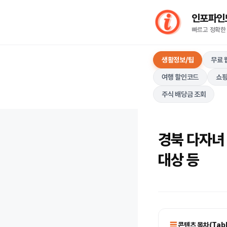
컨
인포파인드(I
텐
빠르고 정확한
츠
로
생활정보/팁
무료 
건
너
여행 할인코드
쇼핑
뛰
주식 배당금 조회
기
경북 다자녀 
대상 등
콘텐츠 목차(Table