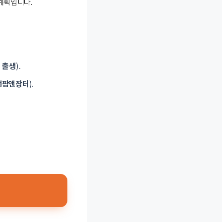
계획입니다.
후 출생
).
천팜앤장터
).