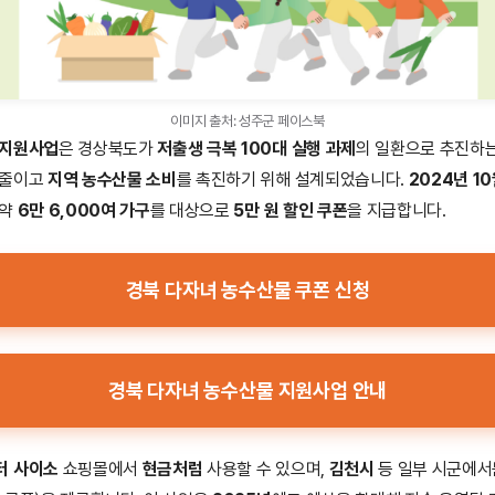
이미지 출처: 성주군 페이스북
 지원사업
은 경상북도가
저출생 극복 100대 실행 과제
의 일환으로 추진하
 줄이고
지역 농수산물 소비
를 촉진하기 위해 설계되었습니다.
2024년 10
 약
6만 6,000여 가구
를 대상으로
5만 원 할인 쿠폰
을 지급합니다.
경북 다자녀 농수산물 쿠폰 신청
경북 다자녀 농수산물 지원사업 안내
터 사이소
쇼핑몰에서
현금처럼
사용할 수 있으며,
김천시
등 일부 시군에서