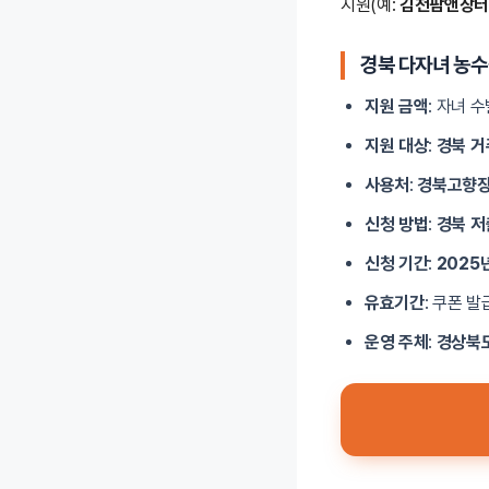
지원(예:
김천팜앤장
경북 다자녀 농
지원 금액
: 자녀 수
지원 대상
:
경북 거
사용처
:
경북고향장
신청 방법
:
경북 저
신청 기간
:
2025년
유효기간
: 쿠폰 발
운영 주체
:
경상북