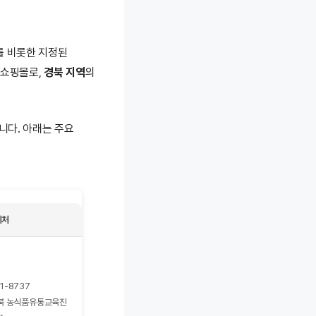
를 비롯한 지정된
 쇼핑몰로,
경북 지역
의
니다. 아래는 주요
의처
11-8737
북 농식품유통교육진