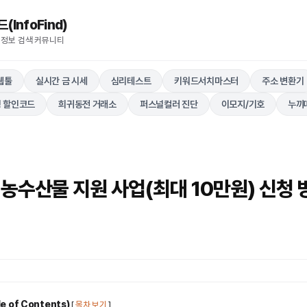
nfoFind)​​​​
 정보 검색 커뮤니티
웹툴
실시간 금 시세
심리테스트
키워드서치마스터
주소 변환기
 할인코드
희귀동전 거래소
퍼스널컬러 진단
이모지/기호
누끼
농수산물 지원 사업(최대 10만원) 신청 
 of Contents)
[
목차 보기
]