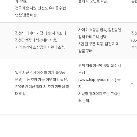
좌이체).
결제 시 포인트 차감.
흥원
전국 배송 지원, 신선도 유지를 위한
냉장/냉동 배송.
사이소 쇼핑몰 접속, 김천팜앤
김천시 다자녀 가정 대상, 사이소 내
김
장터 카테고리 선택.
김천팜앤장터 섹션에서 사용.
(0
5만 원 쿠폰 적용, 김천 지역
지역 농가와 소상공인 지원에 초점.
는 
상품 구매.
경북 저출생극복 통합 접수 시
일부 시군은 사이소 외 자체 플랫폼
스템
운영, 쿠폰 호환 가능 여부 확인 필요.
(www.happybus.or.kr) 공
–
2025년 예산 확대 시 추가 가맹점 확
지.
대 예정.
시군청 홈페이지 또는 고객센
터 문의.