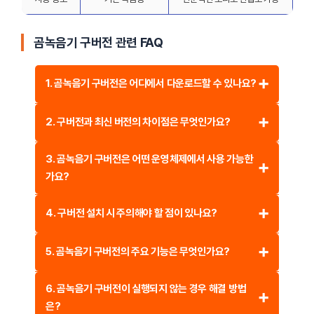
곰녹음기 구버전 관련 FAQ
1. 곰녹음기 구버전은 어디에서 다운로드할 수 있나요?
곰녹음기 구버전은 공식 웹사이트에서는 제공되지 않을
2. 구버전과 최신 버전의 차이점은 무엇인가요?
가능성이 높습니다. 하지만 일부 소프트웨어 자료실이나
사용자 커뮤니티에서 구버전 설치 파일을 찾을 수 있습니다.
구버전은 비교적 가벼운 용량과 단순한 UI를 제공하며,
3. 곰녹음기 구버전은 어떤 운영체제에서 사용 가능한
다운로드할 때는 신뢰할 수 있는 출처를 이용하고, 반드시
기본적인 녹음 기능만 포함되어 있습니다. 반면 최신 버전은
가요?
바이러스 검사를 진행하는 것이 좋습니다.
노이즈 제거, 자동 녹음 기능 등의 추가 기능이 있으며, UI도
현대적이지만 시스템 요구사항이 다소 높아졌습니다.
구버전은 Windows XP, Vista, 7 등의 구형 운영체제에서
4. 구버전 설치 시 주의해야 할 점이 있나요?
원활하게 동작합니다. 하지만 Windows 10 이상의 최신
운영체제에서는 일부 기능이 정상적으로 작동하지 않을 수도
구버전은 공식 지원이 종료된 경우가 많아 보안 업데이트가
5. 곰녹음기 구버전의 주요 기능은 무엇인가요?
있습니다. 호환성을 위해 ‘호환 모드’를 활용해보는 것도
적용되지 않을 수 있습니다. 따라서 신뢰할 수 있는
방법입니다.
사이트에서 다운로드하고, 설치 후 반드시 백신 검사를
구버전은 PC에서 재생되는 소리 및 마이크 입력을 녹음할 수
6. 곰녹음기 구버전이 실행되지 않는 경우 해결 방법
진행하는 것이 좋습니다.
있으며, 간단한 편집 기능(자르기, 볼륨 조절, 노이즈 감소)도
은?