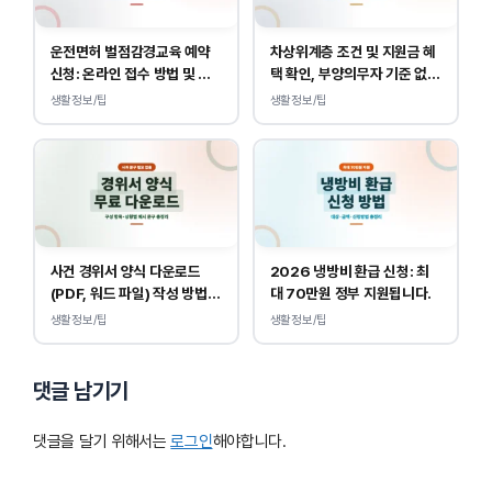
운전면허 벌점감경교육 예약
차상위계층 조건 및 지원금 혜
신청: 온라인 접수 방법 및 비
택 확인, 부양의무자 기준 없
용 안내
이 소득, 재산만 봅니다.
생활정보/팁
생활정보/팁
사건 경위서 양식 다운로드
2026 냉방비 환급 신청: 최
(PDF, 워드 파일) 작성 방법
대 70만원 정부 지원됩니다.
및 예시
생활정보/팁
생활정보/팁
댓글 남기기
댓글을 달기 위해서는
로그인
해야합니다.