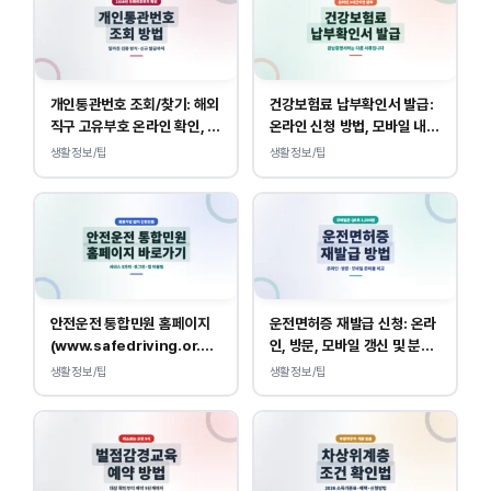
개인통관번호 조회/찾기: 해외
건강보험료 납부확인서 발급:
직구 고유부호 온라인 확인, 발
온라인 신청 방법, 모바일 내역
급 방법
조회 안내
생활정보/팁
생활정보/팁
안전운전 통합민원 홈페이지
운전면허증 재발급 신청: 온라
(www.safedriving.or.kr)
인, 방문, 모바일 갱신 및 분실
바로가기, 운전면허 민원 사이
대응
생활정보/팁
생활정보/팁
트 접속