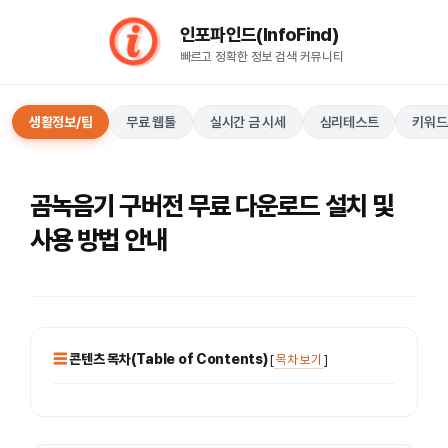
컨
인포파인드(InfoFind)​​​​
텐
빠르고 정확한 정보 검색 커뮤니티
츠
로
건
생활정보/팁
무료 웹툴
실시간 금 시세
심리테스트
키워드
너
뛰
기
곰녹음기 구버전 무료 다운로드 설치 및
사용 방법 안내
콘텐츠 목차(Table of Contents)
[
목차 보기
]