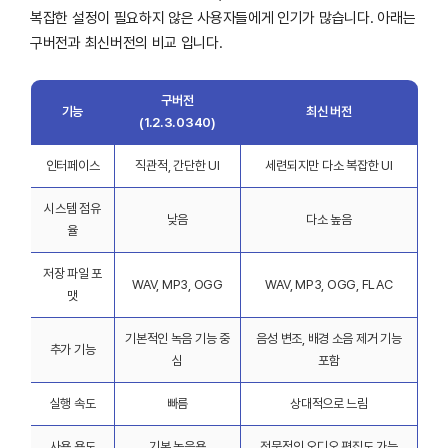
복잡한 설정이 필요하지 않은 사용자들에게 인기가 많습니다. 아래는
구버전과 최신버전의 비교 입니다.
구버전
기능
최신 버전
(1.2.3.0340)
인터페이스
직관적, 간단한 UI
세련되지만 다소 복잡한 UI
시스템 점유
낮음
다소 높음
율
저장 파일 포
WAV, MP3, OGG
WAV, MP3, OGG, FLAC
맷
기본적인 녹음 기능 중
음성 변조, 배경 소음 제거 기능
추가 기능
심
포함
실행 속도
빠름
상대적으로 느림
사용 용도
기본 녹음용
전문적인 오디오 편집도 가능