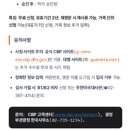
승인 후
: ‘허가 승인됨’
특징
:
무료 신청
,
유효기간 2년
,
재방문 시 재사용 가능
,
가족 단위
신청
가능(대표자 1인 신청, 가족 정보 추가 입력).
유의사항
사칭 사이트 주의
:
공식 CBP 사이트
(
g-cnmi-
eta.cbp.dhs.gov
)만 이용.
대행 사이트
(예:
guameta.com
)
는 추가 수수료 부과 및 사기 위험.
정확한 정보 입력
: 여권번호, 영문 이름 오기입 시
입국 거부
가능.
심사 거절 시
:
B1/B2 비자
신청 또는
주한미국대사관
(☎02-
397-4114) 문의.
문의
: 
CBP 고객센터
(
www.cbp.gov/contact
), 
괌정
부관광청 한국사무소
(02-735-1234).