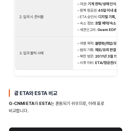
– 여권:
기계 판독/생체 인식 여권
– 왕복 항공권:
45일 이내 출국 증빙
2. 입국 시 준비물
– ETA 승인서:
디지털 기록, 출력 권장
– 숙소 정보:
호텔 예약/숙소 주소
– 세관신고서:
Guam EDF 사전 제출
– 여행 목적:
불명확(취업/유학 의심)
– 범죄 기록:
체포/유죄 판결(사면 포함
3. 입국 불허 사례
– 북한 방문:
2011년 3월 1일 이후, 
– 서류 미비:
ETA/항공권/Guam E
괌 ETA와 ESTA 비교
G-CNMI ETA
와
ESTA
는 혼동되기 쉬우므로, 아래 표로
비교합니다.