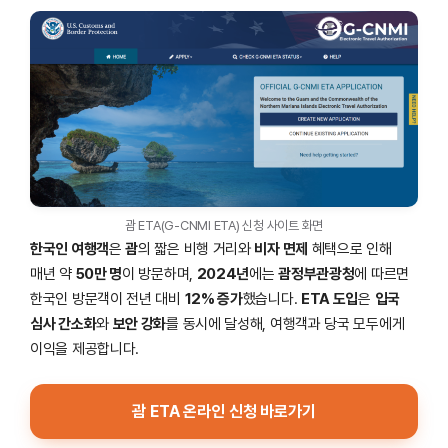
괌 ETA(G-CNMI ETA) 신청 사이트 화면
한국인 여행객
은
괌
의 짧은 비행 거리와
비자 면제
혜택으로 인해
매년 약
50만 명
이 방문하며,
2024년
에는
괌정부관광청
에 따르면
한국인 방문객이 전년 대비
12% 증가
했습니다.
ETA 도입
은
입국
심사 간소화
와
보안 강화
를 동시에 달성해, 여행객과 당국 모두에게
이익을 제공합니다.
괌 ETA 온라인 신청 바로가기