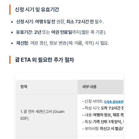
신청 시기 및 유효기간
신청 시기
:
여행 5일 전
권장,
최소 72시간 전
필수.
유효기간
:
2년
또는
여권 만료일
까지(짧은 쪽 기준).
재신청
: 여권 갱신, 정보 변경(예: 이름, 국적) 시 필요.
괌 ETA 외 필요한 추가 절차
항목
세부 내용
– 신청 사이트:
cqa.guam.gov
– 작성 시기:
도착 72시간 전
1. 괌 전자 세관신고서 (Guam
– 내용:
여행자 정보, 체류 목적, 반입 
EDF)
– 특징:
가족 단위 1개 양식, 디지털 기
– 유의사항:
미신고 시 벌금/입국 지연