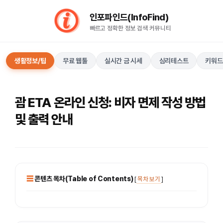
컨
인포파인드(InfoFind)​​​​
텐
빠르고 정확한 정보 검색 커뮤니티
츠
로
건
생활정보/팁
무료 웹툴
실시간 금 시세
심리테스트
키워드
너
뛰
기
괌 ETA 온라인 신청: 비자 면제 작성 방법
및 출력 안내
콘텐츠 목차(Table of Contents)
[
목차 보기
]