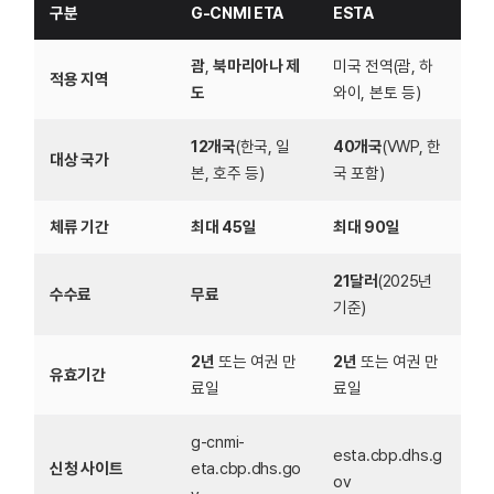
구분
G-CNMI ETA
ESTA
괌
,
북마리아나 제
미국 전역(괌, 하
적용 지역
도
와이, 본토 등)
12개국
(한국, 일
40개국
(VWP, 한
대상 국가
본, 호주 등)
국 포함)
체류 기간
최대 45일
최대 90일
21달러
(2025년
수수료
무료
기준)
2년
또는 여권 만
2년
또는 여권 만
유효기간
료일
료일
g-cnmi-
esta.cbp.dhs.g
신청 사이트
eta.cbp.dhs.go
ov