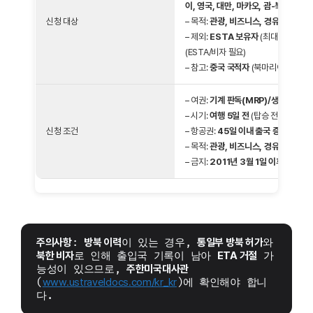
이, 영국, 대만, 마카오, 괌-북마리아나
신청 대상
– 목적:
관광, 비즈니스, 경유
(최대
45
– 제외:
ESTA 보유자
(최대
90일 체
(ESTA/비자 필요)
– 참고:
중국 국적자
(북마리아나
14일
– 여권:
기계 판독(MRP)/생체 인식(e-
– 시기:
여행 5일 전
(탑승 전 필수)
신청 조건
– 항공권:
45일 이내 출국 증빙
– 목적:
관광, 비즈니스, 경유
(취업/유
– 금지:
2011년 3월 1일 이후 북한 
주의사항
: 
방북 이력
이 있는 경우, 
통일부 방북 허가
와 
북한 비자
로 인해 출입국 기록이 남아 
ETA 거절
 가
능성이 있으므로, 
주한미국대사관
(
www.ustraveldocs.com/kr_kr
)에 확인해야 합니
다.