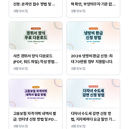
신청: 온라인 접수 방법 및 비
택 확인, 부양의무자 기준 없
용 안내
이 소득, 재산만 봅니다.
생활정보/팁
생활정보/팁
사건 경위서 양식 다운로드
2026 냉방비 환급 신청: 최
(PDF, 워드 파일) 작성 방법
대 70만원 정부 지원됩니다.
및 예시
생활정보/팁
생활정보/팁
고용보험 자격이력 내역서 발
다자녀 수도세 감면 신청 방
급: 인터넷 신청 방법 및 PDF
법, 지자체마다 요금 할인 기준
양식 출력
이 다릅니다.
생활정보/팁
생활정보/팁