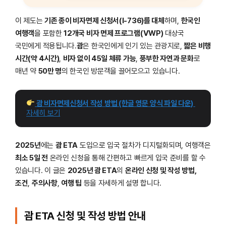
이 제도는
기존 종이 비자면제 신청서(I-736)를 대체
하며,
한국인
여행객
을 포함한
12개국 비자 면제 프로그램(VWP)
대상국
국민에게 적용됩니다.
괌
은 한국인에게 인기 있는 관광지로,
짧은 비행
시간(약 4시간)
,
비자 없이 45일 체류 가능
,
풍부한 자연과 문화
로
매년 약
50만 명
의 한국인 방문객을 끌어모으고 있습니다.
 괌 비자면제신청서 작성 방법 (한글 영문 양식 파일 다운)
자세히 보기
2025년
에는
괌 ETA
도입으로 입국 절차가 디지털화되며, 여행객은
최소 5일 전
온라인 신청을 통해 간편하고 빠르게 입국 준비를 할 수
있습니다. 이 글은
2025년 괌 ETA
의
온라인 신청 및 작성 방법,
조건
,
주의사항
,
여행 팁
등을 자세하게 설명 합니다.
괌 ETA 신청 및 작성 방법 안내