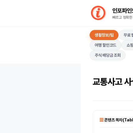
컨
인포파인드(I
텐
빠르고 정확한
츠
로
생활정보/팁
무료 
건
너
여행 할인코드
쇼핑
뛰
주식 배당금 조회
기
교통사고 사
콘텐츠 목차(Table