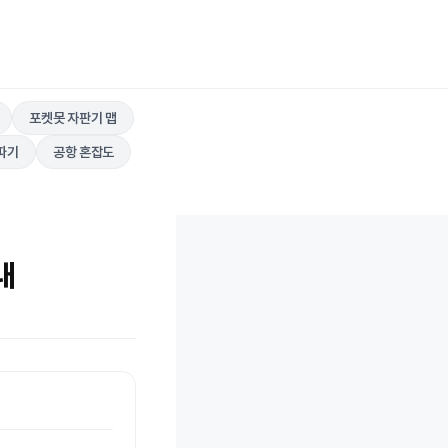
포켓못 자판기 맵
따기
공항 혼잡도
내