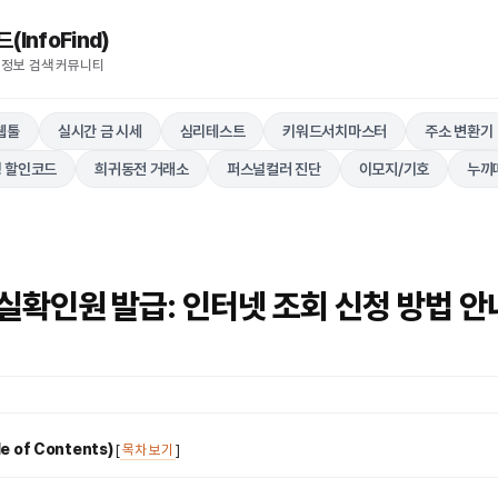
nfoFind)​​​​
 정보 검색 커뮤니티
웹툴
실시간 금 시세
심리테스트
키워드서치마스터
주소 변환기
 할인코드
희귀동전 거래소
퍼스널컬러 진단
이모지/기호
누끼
실확인원 발급: 인터넷 조회 신청 방법 안
 of Contents)
[
목차 보기
]