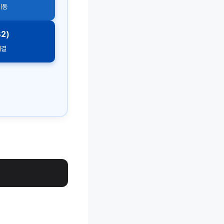
이동
2)
해결