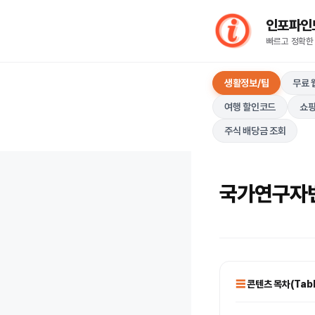
컨
인포파인드(I
텐
빠르고 정확한
츠
로
생활정보/팁
무료 
건
너
여행 할인코드
쇼핑
뛰
주식 배당금 조회
기
국가연구자번
콘텐츠 목차(Table