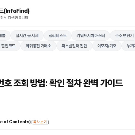
nfoFind)​​​​
 정보 검색 커뮤니티
웹툴
실시간 금 시세
심리테스트
키워드서치마스터
주소 변환기
 할인코드
희귀동전 거래소
퍼스널컬러 진단
이모지/기호
누끼
호 조회 방법: 확인 절차 완벽 가이드
 of Contents)
[
목차 보기
]