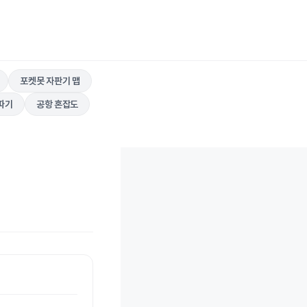
포켓못 자판기 맵
따기
공항 혼잡도