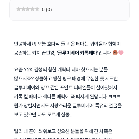
0
(
0
)
안녕하세요! 오늘 호다닥 들고 온 테마는 귀여움과 힙함이
공존하는 키치 끝판왕,
‘글루미베어 카톡테마’
입니다
요즘 Y2K 감성의 힙한 캐릭터 테마 찾으시는 분들
많으시죠? 상큼하고 쨍한 핑크 배경에 무심한 듯 시크한
글루미베어와 앙꼬 같은 포인트 디테일들이 살아있어서
카톡 켤 때마다 색다른 매력에 푹 빠지게 된답니다 ㅋㅋㅋ
뭔가 앙칼지면서도 사랑스러운 글루미베어 특유의 얼굴을
보고 있으면 나도 모르게 심쿵,,
빨리 내 폰에 씌워보고 싶으신 분들을 위해 긴 사족은