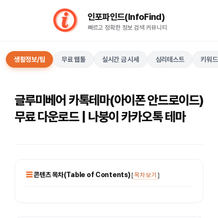
컨
인포파인드(InfoFind)​​​​
텐
빠르고 정확한 정보 검색 커뮤니티
츠
로
건
생활정보/팁
무료 웹툴
실시간 금 시세
심리테스트
키워드
너
뛰
기
글루미베어 카톡테마(아이폰 안드로이드)
무료 다운로드 | 나붕이 카카오톡 테마
콘텐츠 목차(Table of Contents)
[
목차 보기
]