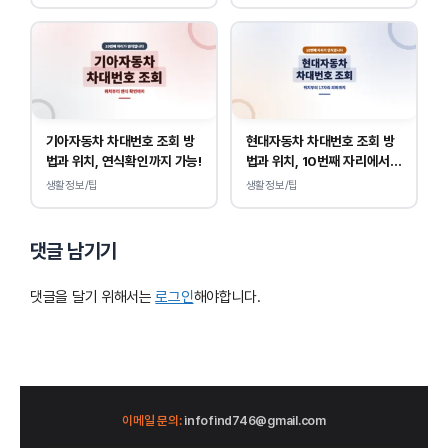
기아자동차 차대번호 조회 방
현대자동차 차대번호 조회 방
법과 위치, 연식확인까지 가능!
법과 위치, 10번째 자리에서
연식 확인!
생활정보/팁
생활정보/팁
댓글 남기기
댓글을 달기 위해서는
로그인
해야합니다.
이메일 문의:
infofind746@gmail.com