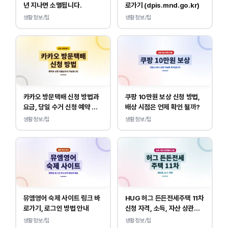
년 지나면 소멸됩니다.
로가기 (dpis.mnd.go.kr)
생활정보/팁
생활정보/팁
카카오 방문택배 신청 방법과
쿠팡 10만원 보상 신청 방법,
요금, 당일 수거 신청 예약 안
배상 시점은 언제 확인 될까?
내
생활정보/팁
생활정보/팁
뮤엠영어 숙제 사이트 링크 바
HUG 허그 든든전세주택 11차
로가기, 로그인 방법 안내
신청 자격, 소득, 자산 상관없
이 가능합니다.
생활정보/팁
생활정보/팁