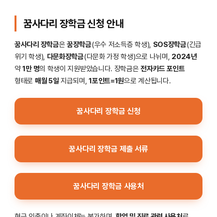
꿈사다리 장학금 신청 안내
꿈사다리 장학금
은
꿈장학금
(우수 저소득층 학생),
SOS장학금
(긴급
위기 학생),
다문화장학금
(다문화 가정 학생)으로 나뉘며,
2024년
약
1만 명
의 학생이 지원받았습니다. 장학금은
전자카드 포인트
형태로
매월 5일
지급되며,
1포인트=1원
으로 계산됩니다.
꿈사다리 장학금 신청
꿈사다리 장학금 제출 서류
꿈사다리 장학금 사용처
현금 인출이나 계좌이체는 불가하며,
학업 및 진로 관련 사용처
로