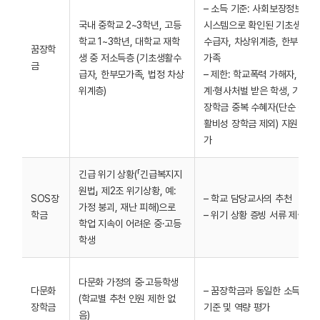
– 소득 기준: 사회보장정보
국내 중학교 2~3학년, 고등
시스템으로 확인된 기초생활
학교 1~3학년, 대학교 재학
수급자, 차상위계층, 한부모
꿈장학
생 중 저소득층 (기초생활수
가족
금
급자, 한부모가족, 법정 차상
– 제한: 학교폭력 가해자, 징
위계층)
계·형사처벌 받은 학생, 기타
장학금 중복 수혜자(단순 생
활비성 장학금 제외) 지원 불
가
긴급 위기 상황(「긴급복지지
원법」 제2조 위기상황, 예:
SOS장
– 학교 담당교사의 추천
가정 붕괴, 재난 피해)으로
학금
– 위기 상황 증빙 서류 제출
학업 지속이 어려운 중·고등
학생
다문화 가정의 중·고등학생
다문화
– 꿈장학금과 동일한 소득
(학교별 추천 인원 제한 없
장학금
기준 및 역량 평가
음)