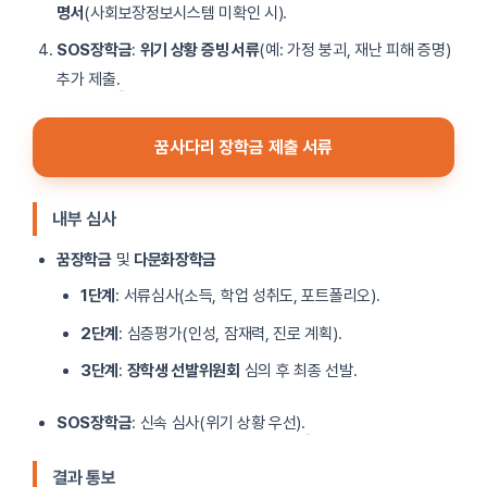
명서
(사회보장정보시스템 미확인 시).
SOS장학금
:
위기 상황 증빙 서류
(예: 가정 붕괴, 재난 피해 증명)
추가 제출.
꿈사다리 장학금 제출 서류
내부 심사
꿈장학금
및
다문화장학금
1단계
: 서류심사(소득, 학업 성취도, 포트폴리오).
2단계
: 심층평가(인성, 잠재력, 진로 계획).
3단계
:
장학생 선발위원회
심의 후 최종 선발.
SOS장학금
: 신속 심사(위기 상황 우선).
결과 통보