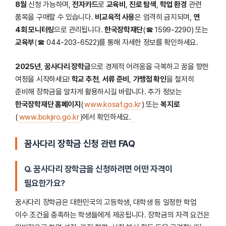
8월
신청 가능하며,
전자카드
로
교육비
,
진로 탐색
,
학업 환경
관련
품목을 구매할 수 있습니다.
비교육적 사용
은 엄격히 금지되며,
연
4회 모니터링
으로 관리됩니다.
한국장학재단
(☎ 1599-2290) 또는
교육부
(☎ 044-203-6522)를 통해 자세한 정보를 확인하세요.
2025년
,
꿈사다리 장학금
으로 경제적 어려움을 극복하고 꿈을 향한
여정을 시작하세요!
학교 추천
,
서류 준비
,
가맹점 확인
을 철저히
준비해 장학금을 알차게 활용하시길 바랍니다. 추가 정보는
한국장학재단 홈페이지
(
www.kosaf.go.kr
) 또는
복지로
(
www.bokjiro.go.kr
)에서 확인하세요.
꿈사다리 장학금 신청 관련 FAQ
Q. 꿈사다리 장학금을 신청하려면 어떤 자격이
필요한가요?
꿈사다리 장학금은 대한민국의 고등학생, 대학생 등 일정한 학업
이수 조건을 충족하는 학생들에게 제공됩니다. 장학금의 자격 요건은