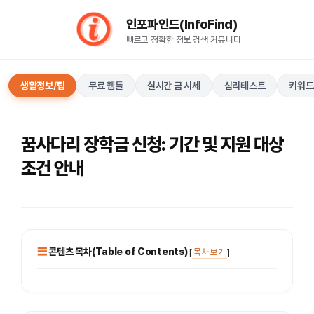
컨
인포파인드(InfoFind)​​​​
텐
빠르고 정확한 정보 검색 커뮤니티
츠
로
건
생활정보/팁
무료 웹툴
실시간 금 시세
심리테스트
키워드
너
뛰
기
꿈사다리 장학금 신청: 기간 및 지원 대상
조건 안내
콘텐츠 목차(Table of Contents)
[
목차 보기
]