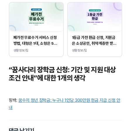
폐가전 무료수거 서비스 신청
1등급 가전 환급 신청, 지원금
방법, 대형은 1대, 소형은 5개
은 소상공인, 취약계층만 받
부터 무상입니다.
을 수 있습니다.
생활정보/팁
생활정보/팁
“꿈사다리 장학금 신청: 기간 및 지원 대상
조건 안내”에 대한 1개의 생각
핑백:
꿈수저 청년 장학금: 누구나 1인당 300만원 현금 지급 신청 안
내
댓글 남기기