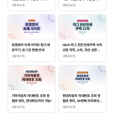
내
생활정보/팁
생활정보/팁
뮤엠영어 숙제 사이트 링크 바
HUG 허그 든든전세주택 11차
로가기, 로그인 방법 안내
신청 자격, 소득, 자산 상관없
이 가능합니다.
생활정보/팁
생활정보/팁
기아자동차 차대번호 조회 방
현대자동차 차대번호 조회 방
법과 위치, 연식확인까지 가능!
법과 위치, 10번째 자리에서
연식 확인!
생활정보/팁
생활정보/팁