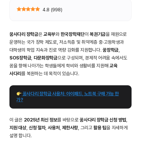
4.8
(
998
)
꿈사다리 장학금
은
교육부
와
한국장학재단
이
복권기금
을 재원으로
운영하는 국가 장학 제도로, 저소득층 및 취약계층 중·고등학생과
대학생의 학업 지속과 진로 역량 강화를 지원합니다.
꿈장학금
,
SOS장학금
,
다문화장학금
으로 구성되며, 경제적 어려움 속에서도
꿈을 향해 나아가는 학생들에게 학비와 생활비를 지원해
교육
사다리
를 복원하는 데 목적이 있습니다.
 꿈사다리 장학금 사용처: 아이패드, 노트북 구매 가능 한
가?
이 글은
2025년 최신 정보
를 바탕으로
꿈사다리 장학금 신청 방법
,
지원 대상
,
신청 절차
,
사용처
,
제한사항
, 그리고
활용 팁
을 자세하게
설명 합니다.