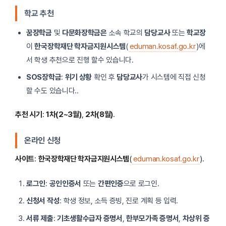
학교 추천
꿈장학금
및
다문화장학금은
소속 학교의
담당교사
또는
학교장
이
한국장학재단 학자금지원시스템
(
eduman.kosaf.go.kr
)에
서 학생 추천으로 진행 할수 있습니다.
SOS장학금
:
위기 상황
확인 후
담당교사
가 시스템에 직접 신청
할 수도 있습니다..
추천 시기
:
1차(2~3월)
,
2차(8월)
.
온라인 신청
사이트
:
한국장학재단 학자금지원시스템
(
eduman.kosaf.go.kr
).
로그인
:
공인인증서
또는
간편인증
으로 로그인.
신청서 작성
: 학생 정보, 소득 증빙, 진로 계획 등 입력.
서류 제출
:
기초생활수급자 증명서
,
한부모가족 증명서
,
차상위 증