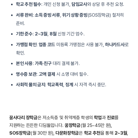
학교 추천 필수
: 개인 신청 불가,
담임교사
와 상담 후 추천 요청.
서류 완비
:
소득 증빙 서류
,
위기 상황 증빙
(SOS장학금) 철저히
준비.
기한 준수
:
2~3월
,
8월
신청 기간 엄수.
가맹점 확인
:
업종 코드
미등록 가맹점은 사용 불가,
하나카드사
로
확인.
본인 사용
:
가족·친구
대리 결제 불가.
영수증 보관
:
고액 결제
시 소명 대비 필수.
사회적 물의 금지
:
학교폭력
,
징계
시 자격 즉시 중단.
꿈사다리 장학금
은 저소득층 및 취약계층 학생의
학업
과
진로
를
지원하는 든든한 디딤돌입니다.
꿈장학금
(월 25~45만 원),
SOS장학금
(월 30만 원),
다문화장학금
은
학교 추천
을 통해
2~3월
,