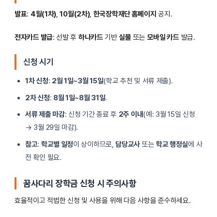
발표
:
4월(1차)
,
10월(2차)
,
한국장학재단 홈페이지
공지.
전자카드 발급
: 선발 후
하나카드
기반
실물
또는
모바일 카드
발급.
신청 시기
1차 신청
:
2월 1일~3월 15일
(학교 추천 및 서류 제출).
2차 신청
:
8월 1일~8월 31일
.
서류 제출 마감
: 신청 기간 종료 후
2주 이내
(예: 3월 15일 신청
→ 3월 29일 마감).
참고
:
학교별 일정
이 상이하므로,
담당교사
또는
학교 행정실
에 사
전 확인 필요.
꿈사다리 장학금 신청 시 주의사항
효율적이고 적법한 신청 및 사용을 위해 다음 사항을 준수하세요.