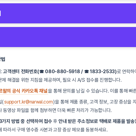
 작동하지 않을 경우 아래를 확인하세요.
빛이 강하게 비치는 환경에서는 센서 작동에 문제가 발생할 수 있습니다.
제
 막고 있는지 확인하고 제거하세요.
있지 않은지 확인하고 물을 채워주세요.
Wi-Fi 연결이 원활하지 않을 경우 아래를 확인하세요.
 장착되어 있는지 확인하세요.
걸레 청소를 지원하는지 확인하세요.
 강한지 확인하고, 신호가 약한 경우 라우터에 가까이 이동하세요.
음이 발생하면 다음을 확인하세요.
4GHz 대역의 Wi-Fi를 사용하세요.
방법
를 최신 버전으로 업데이트하세요.
 이물질이 끼어 있는지 확인하고 제거하세요.
의
:
고객센터 전화번호(☎ 080-880-5918 / ☎ 1833-2533)
로 연락하
질이 흡입구를 막고 있는지 확인하세요.
문제 해결을 위한 지침을 제공하며, 필요 시 A/S 접수를 진행합니다.
 바닥에서 작동 중인지 확인하세요.
르왈의 공식 카카오톡 채널
을 통해 문의를 남길 수 있습니다. 이를 통해 빠
일(
support.kr@narwal.com
)을 통해 제품 종류, 고객 정보, 고장 증상을
나 동영상 파일을 함께 첨부하면 더욱 빠른 처리가 가능합니다.
3가지 방법 중 선택하여 접수
후
안내 받은 주소정보로 택배로 제품을 발송
에 따라서 구매 영수증 사본과 고장 증상 메모를 동봉하세요.