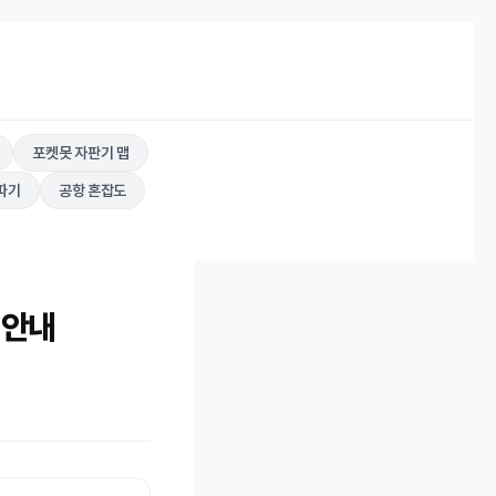
포켓못 자판기 맵
따기
공항 혼잡도
 안내