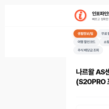
컨
인포파인드(I
텐
빠르고 정확한
츠
로
생활정보/팁
무료 
건
너
여행 할인코드
쇼핑
뛰
주식 배당금 조회
기
나르왈 AS
(S20PRO