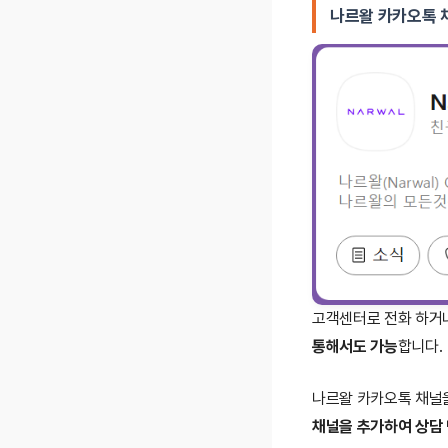
나르왈 카카오톡 채
소모품 (물걸레
제품 정보 준
보증 기간 확
보증 기간 내 정
자가 점검:
간
천재지변으로 인
요.
유상 수리 비용은
안전 포장:
택
고객센터로 전화 하거나
통해서도 가능
합니다.
나르왈 카카오톡 채널을
채널을 추가하여 상담