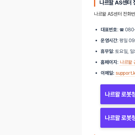
나르왈
AS센터 
나르왈 AS센터 전화번
대표번호
: ☎ 080
운영시간
: 평일 09
휴무일
: 토요일, 
홈페이지
:
나르왈 
이메일:
support.
나르왈 로봇청
나르왈 로봇청소
나르왈 로봇청
로봇청소기 
나르왈 로봇청소
배터리:
1년