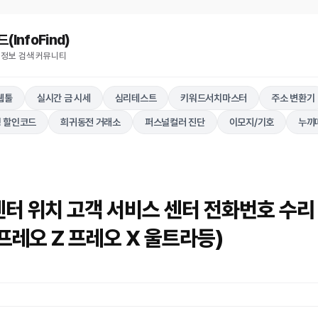
nfoFind)​​​​
 정보 검색 커뮤니티
웹툴
실시간 금 시세
심리테스트
키워드서치마스터
주소 변환기
 할인코드
희귀동전 거래소
퍼스널컬러 진단
이모지/기호
누끼
센터 위치 고객 서비스 센터 전화번호 수리
 프레오 Z 프레오 X 울트라등)