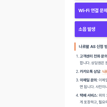
물걸레 세척 기능이
청소 중 밝은 
Wi-Fi 연결 문
장애물이 센서를
물탱크가 비어 
앱과 로봇청소기 간 
물걸레가 제대로
소음 발생
청소 모드가 물
Wi-Fi 신호가
청소기 작동 중 소
5GHz 대신 2.
나르왈 AS 신청 
앱과 로봇청소기
브러시나 바퀴에
고객센터 전화 문
바닥의 큰 이물
합니다. 상담원은 
청소기가 평평한
카카오톡 상담
:
나
이메일 문의
: 이메
면 됩니다. 사진이
택배 서비스
: 위의
게 포장하고, 필요