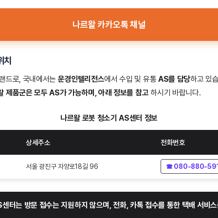
나르왈 카카오톡 채널
위치
브랜드로, 국내에서는
운경인텔리전스
에서 수입 및 유통
AS를 담당
하고 있
 제품군은 모두 AS가 가능하며, 아래 정보를 참고
하시기 바랍니다.
나르왈 로봇 청소기 AS센터 정보
상세주소
전화번호
서울 광진구 자양로18길 96
☎ 080-880-59
S센터는 방문 접수는 지원하지 않으며, 전화, 카톡 접수를 통한 택배 서비스