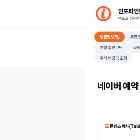
컨
인포파인드(I
텐
빠르고 정확한
츠
로
생활정보/팁
무료 
건
너
여행 할인코드
쇼핑
뛰
주식 배당금 조회
기
네이버 예약 
콘텐츠 목차(Table