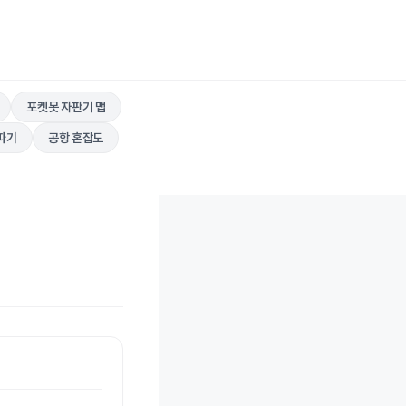
포켓못 자판기 맵
따기
공항 혼잡도