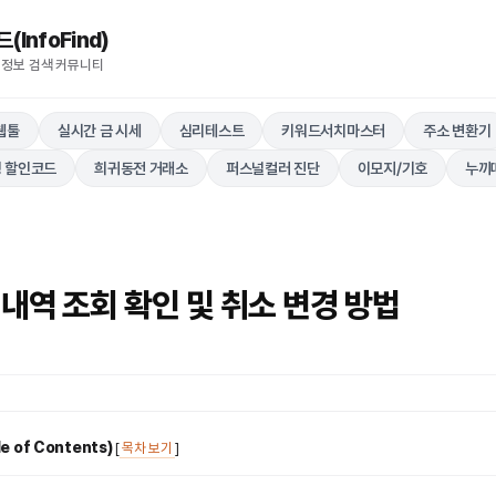
nfoFind)​​​​
 정보 검색 커뮤니티
웹툴
실시간 금 시세
심리테스트
키워드서치마스터
주소 변환기
 할인코드
희귀동전 거래소
퍼스널컬러 진단
이모지/기호
누끼
내역 조회 확인 및 취소 변경 방법
 of Contents)
[
목차 보기
]