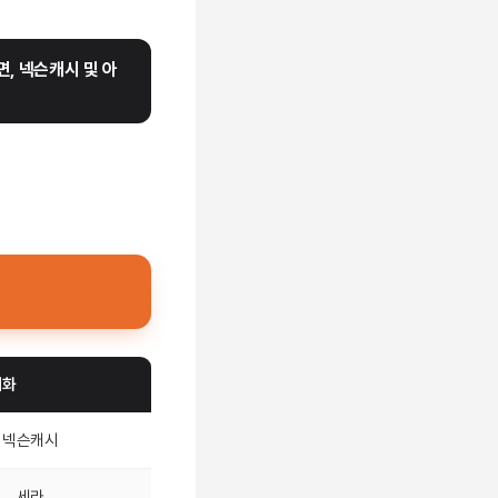
, 넥슨캐시 및 아
재화
넥슨캐시
세라