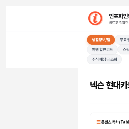
컨
인포파인드(I
텐
빠르고 정확한
츠
로
생활정보/팁
무료 
건
너
여행 할인코드
쇼핑
뛰
주식 배당금 조회
기
넥슨 현대카
콘텐츠 목차(Table