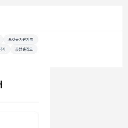
포켓못 자판기 맵
따기
공항 혼잡도
내