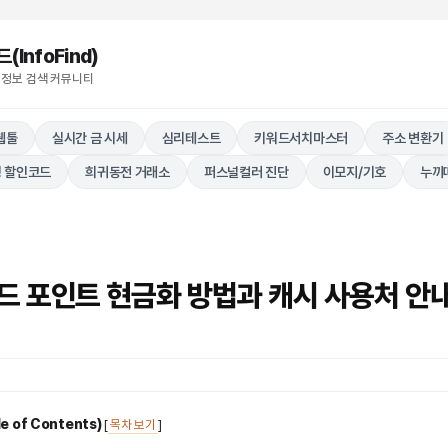
nfoFind)​​​​
 정보 검색 커뮤니티
웹툴
실시간 금 시세
심리테스트
키워드서치마스터
주소 변환기
 할인코드
희귀동전 거래소
퍼스널컬러 진단
이모지/기호
누끼
드 포인트 현금화 방법과 캐시 사용처 안
 of Contents)
[
목차 보기
]