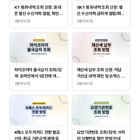
KT 통화내역 조회 신청: 휴대
SKT 통화내역 조회 신청: 발
폰 발신 수신이력 열람, 확인
신 수신이력 급하게 열람/확인
하는 방법
하는 방법
생활정보/팁
생활정보/팁
하이코리아 출국금지 조회/검
재산세 납부 조회 신청: 미납
색: 온라인에서 1분안에 여부
가산금 내역 확인 및 손택스 이
확인 하는 방법
택스 경로 안내
생활정보/팁
생활정보/팁
K패스 모두의카드 전환 발급
요양기관번호 조회/검색: 11자
신청: 환급 기준금액 혜택 등
리 식별번호 확인 방법 안내