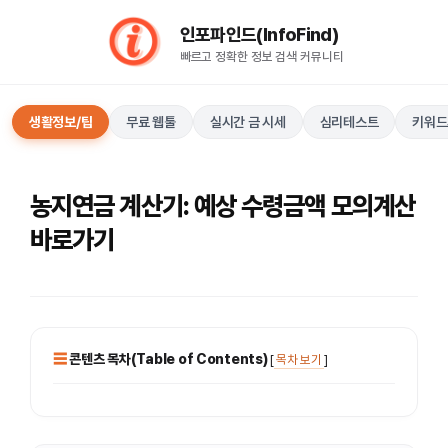
컨
인포파인드(InfoFind)​​​​
텐
빠르고 정확한 정보 검색 커뮤니티
츠
로
건
생활정보/팁
무료 웹툴
실시간 금 시세
심리테스트
키워드
너
뛰
기
농지연금 계산기: 예상 수령금액 모의계산
바로가기
콘텐츠 목차(Table of Contents)
[
목차 보기
]