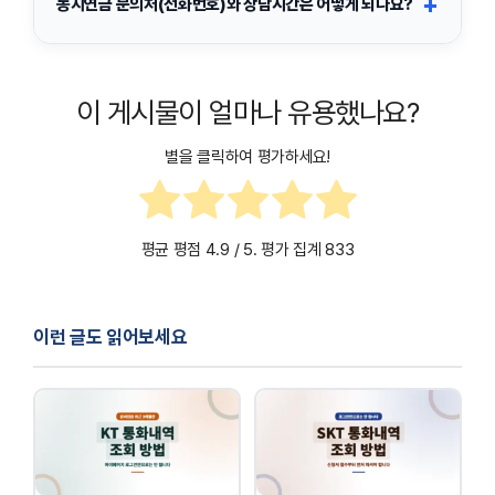
+
농지연금 문의처(전화번호)와 상담시간은 어떻게 되나요?
방식, 담보 조건, 지급 방식 선택에 따라 결과가 달라질 수 있어, 최
필지/면적/농지가격 등 기본 정보 정확성
종 결정 전 상담을 거치는 편이 안전합니다.
농지연금 고객상담은 아래 번호로 문의할 수 있습니다.
희망 지급 방식(종신형/기간형 등)과 목적 정리
이 게시물이 얼마나 유용했나요?
1577-7770
별을 클릭하여 평가하세요!
상담시간:
09:00 ~ 18:00
(토·일·공휴일 휴무)
평균 평점
4.9
/ 5. 평가 집계
833
이런 글도 읽어보세요