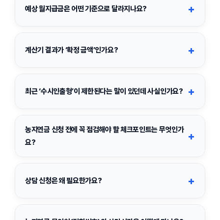
습니다. 예를 들어
1966년 12월 31일 이전 출생자
라면 예상연금
농지 정보(소재지/면적 등)
+
예상 월지급금은 어떤 기준으로 달라지나요?
조회 대상에 포함될 수 있습니다.
농지가격(공시지가/평가 기준 가격 등)
예상 월지급금은 크게 ①연령(소유자·배우자), ②농지가격, ③선택
연금 상품(지급 방식) 선택
✔ 정확한 기준은 신청 시점의 공지/안내에 따라 달라질 수 있
한 연금 상품(지급 방식), ④담보 설정 조건 등에 따라 달라집니다.
+
으니 계산기 안내 문구를 함께 확인하세요.
계산기 결과가 ‘확정 금액’인가요?
같은 농지라도 지급 방식에 따라 월지급금이 달라질 수 있으므로,
계산기에서 여러 상품을 비교해 보는 것이 좋습니다.
아니요. 계산기 결과는
예상치
입니다. 실제 계약 시에는 상담 및 심
사 과정에서 농지 평가, 조건 확인 등이 진행되며 그 결과에 따라
+
최근 ‘수시인출형’이 제한된다는 말이 있던데 사실인가요?
월지급금이 달라질 수 있습니다.
일부 기간에는 월지급금의 안정적 지급을 위해
수시인출형 상품 신
✔ 계산기 결과와 실제 수령액이 달라질 수 있으니, 큰 결정을
청이 한시적으로 제한
될 수 있습니다. 계산기에서 선택 가능 여부
농지연금 신청 전에 꼭 점검해야 할 체크포인트는 무엇인가
앞두었다면 상담 신청을 권장합니다.
+
가 보이지 않거나 안내 문구가 표시되면, 제한 중인 것으로 볼 수
요?
있습니다.
신청 전에 아래 항목을 먼저 확인하면 시행착오를 줄일 수 있습니
다.
+
상담 신청은 왜 필요한가요?
농지 소유권 및 담보 설정 가능 여부
계산기는 빠르게 ‘대략’ 확인하는 도구이고, 상담은 실제 조건을 반
농지 이용 현황(경작/임대 등)과 요건 충족 여부
영해
더 정확한 예상 연금
을 확인하는 단계입니다. 특히 농지 평가