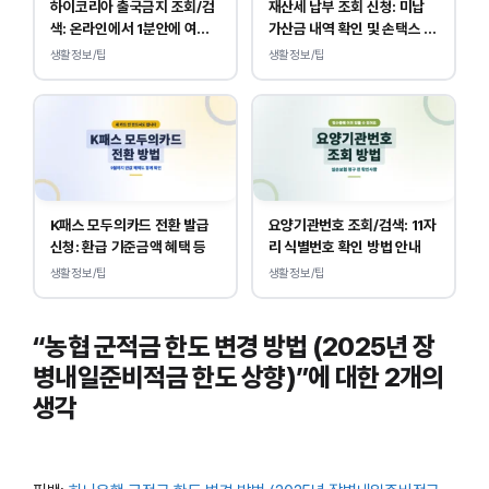
하이코리아 출국금지 조회/검
재산세 납부 조회 신청: 미납
색: 온라인에서 1분안에 여부
가산금 내역 확인 및 손택스 이
확인 하는 방법
택스 경로 안내
생활정보/팁
생활정보/팁
K패스 모두의카드 전환 발급
요양기관번호 조회/검색: 11자
신청: 환급 기준금액 혜택 등
리 식별번호 확인 방법 안내
생활정보/팁
생활정보/팁
“농협 군적금 한도 변경 방법 (2025년 장
병내일준비적금 한도 상향)”에 대한 2개의
생각