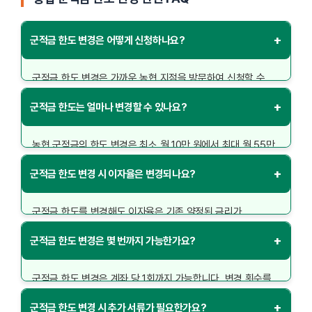
+
군적금 한도 변경은 어떻게 신청하나요?
군적금 한도 변경은 가까운 농협 지점을 방문하여 신청할 수
있습니다. 신청 시 본인 확인을 위해 신분증을 반드시 지참해야
+
군적금 한도는 얼마나 변경할 수 있나요?
하며, 현재 계좌 상태와 변경을 원하는 한도에 대해 상담을 받게
됩니다. 온라인 신청은 불가능하니 직접 방문이 필수입니다.
농협 군적금의 한도 변경은 최소 월 10만 원에서 최대 월 55만
원까지 가능합니다. 기존 가입 조건에 따라 조정이 가능하며,
+
군적금 한도 변경 시 이자율은 변경되나요?
한도를 늘리거나 줄일 때는 은행 직원과 상담 후 결정할 수
있습니다.
군적금 한도를 변경해도 이자율은 기존 약정된 금리가
유지됩니다. 다만, 한도를 늘릴 경우 총 적립금이 증가하기
+
군적금 한도 변경은 몇 번까지 가능한가요?
때문에 최종 수령액이 달라질 수 있습니다. 정확한 금리는
지점에서 확인할 수 있습니다.
군적금 한도 변경은 계좌 당 1회까지 가능합니다. 변경 횟수를
초과하면 추가 변경이 불가능하므로 신중하게 계획을 세워
+
군적금 한도 변경 시 추가 서류가 필요한가요?