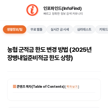
컨
인포파인드(InfoFind)​​​​
텐
빠르고 정확한 정보 검색 커뮤니티
츠
로
건
생활정보/팁
무료 웹툴
실시간 금 시세
심리테스트
키워드
너
뛰
기
농협 군적금 한도 변경 방법 (2025년
장병내일준비적금 한도 상향)
콘텐츠 목차(Table of Contents)
[
목차 보기
]