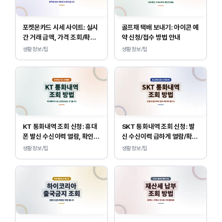
포켓몬카드 시세 사이트: 실시
골프채 택배 보내기: 아이콘 예
간 거래 금액, 가격 조회/확인
약 신청/접수 방법 안내
바로가기
생활정보/팁
생활정보/팁
KT 통화내역 조회 신청: 휴대
SKT 통화내역 조회 신청: 발
폰 발신 수신이력 열람, 확인
신 수신이력 급하게 열람/확인
하는 방법
하는 방법
생활정보/팁
생활정보/팁