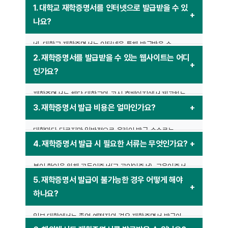
1. 대학교 재학증명서를 인터넷으로 발급받을 수 있
나요?
네, 대학교 재학증명서는 인터넷을 통해 발급받을 수
있습니다. 대부분의 대학은 자체 온라인 증명서 발급
2. 재학증명서를 발급받을 수 있는 웹사이트는 어디
시스템을 운영하고 있으며, 해당 대학교의 공식
인가요?
웹사이트에서 신청 가능합니다. 일부 대학은
정부24(
www.gov.kr
)를 통해서도 발급이 가능합니다.
재학증명서는 해당 대학교의 공식 홈페이지에서 제공하는
증명서 발급 시스템을 이용하거나 정부24(
www.gov.kr
)
3. 재학증명서 발급 비용은 얼마인가요?
또는 학력증명 발급 서비스(
www.uwayapply.com
)에서도
발급 가능합니다.
대학마다 다르지만 일반적으로 온라인 발급 수수료는
500원~2,000원 정도입니다. 일부 학교에서는 무료 발급이
4. 재학증명서 발급 시 필요한 서류는 무엇인가요?
가능할 수도 있습니다.
본인 확인을 위해 공동인증서(구 공인인증서), 금융인증서,
간편인증(카카오페이, 네이버, 패스 등)이 필요할 수
5. 재학증명서 발급이 불가능한 경우 어떻게 해야
있습니다. 대리인이 발급받을 경우 위임장과 본인 및
하나요?
대리인의 신분증이 필요합니다.
일부 대학에서는 졸업 예정자의 경우 재학증명서 발급이