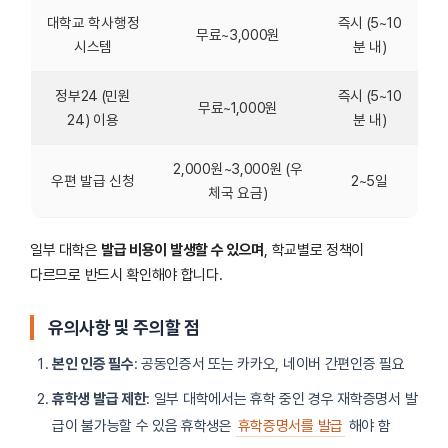
대학교 학사행정
즉시 (5~10
무료~3,000원
시스템
분 내)
정부24 (민원
즉시 (5~10
무료~1,000원
24) 이용
분 내)
2,000원~3,000원 (우
우편 발급 신청
2~5일
체국 요금)
일부 대학은
발급 비용이 발생할 수 있으며
, 학교별로 정책이
다르므로 반드시 확인해야 합니다.
유의사항 및 주의할 점
본인 인증 필수
: 공동인증서 또는 카카오, 네이버 간편인증 필요
휴학생 발급 제한
: 일부 대학에서는 휴학 중인 경우 재학증명서 발
급이 불가능할 수 있음 휴학생은
휴학증명서를 발급
해야 함