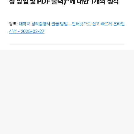
청 방법 및 PDF 출력)”에 대한 1개의 생각
핑백:
대학교 성적증명서 발급 방법 - 인터넷으로 쉽고 빠르게 온라인
신청 - 2025-02-27
댓글 남기기
댓글을 달기 위해서는
로그인
해야합니다.
이메일 문의:
infofind746@gmail.com
검
색