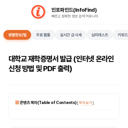
컨
인포파인드(InfoFind)​​​​
텐
빠르고 정확한 정보 검색 커뮤니티
츠
로
건
생활정보/팁
무료 웹툴
실시간 금 시세
심리테스트
키워드
너
뛰
기
대학교 재학증명서 발급 (인터넷 온라인
신청 방법 및 PDF 출력)
콘텐츠 목차(Table of Contents)
[
목차 보기
]