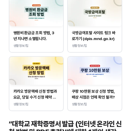
병원비 환급금 조회 방법, 3
국방급여포탈 사이트 링크 바
년 지나면 소멸됩니다.
로가기 (dpis.mnd.go.kr)
생활정보/팁
생활정보/팁
카카오 방문택배 신청 방법과
쿠팡 10만원 보상 신청 방법,
요금, 당일 수거 신청 예약 안
배상 시점은 언제 확인 될까?
내
생활정보/팁
생활정보/팁
“대학교 재학증명서 발급 (인터넷 온라인 신