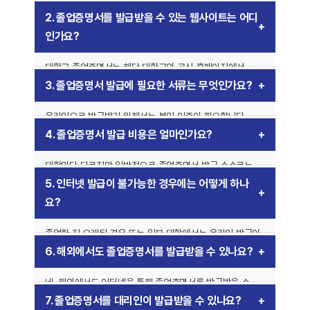
있습니다. 대부분의 국내 대학교에서는 온라인 증명서 발급
2. 졸업증명서를 발급받을 수 있는 웹사이트는 어디
시스템을 운영하고 있으며, 대학교 공식 홈페이지에서
인가요?
졸업증명서 발급 메뉴를 이용하면 됩니다. 또한, 일부 대학은
정부24(
www.gov.kr
) 또는 한국대학교육협의회의
대학교 졸업증명서는 해당 대학교의 공식 홈페이지에서
학력증명 발급 시스템을 통해서도 발급이 가능합니다.
제공하는 증명서 발급 시스템을 통해 발급받을 수 있습니다.
3. 졸업증명서 발급에 필요한 서류는 무엇인가요?
또한, 정부24(
www.gov.kr
) 또는 학력증명 발급 서비스
(
www.uwayapply.com
)에서도 발급이 가능합니다.
온라인으로 발급받기 위해서는 본인 인증이 필요합니다.
공동인증서(구 공인인증서), 금융인증서, 간편인증
4. 졸업증명서 발급 비용은 얼마인가요?
(카카오페이, 네이버, 패스 등) 등이 사용될 수 있습니다.
대학마다 다르지만 일반적으로 졸업증명서 발급 수수료는
500원~2,000원 정도입니다. PDF 다운로드는 무료인
5. 인터넷 발급이 불가능한 경우에는 어떻게 하나
경우도 있지만, 우편 발송이나 팩스 신청 시 추가 요금이
요?
발생할 수 있습니다.
졸업한 지 오래된 경우 또는 일부 대학에서는 온라인 발급이
불가능할 수 있습니다. 이 경우 해당 대학의 행정실을
6. 해외에서도 졸업증명서를 발급받을 수 있나요?
방문하여 직접 발급받거나 우편 신청을 해야 합니다.
네, 해외에서도 인터넷을 통해 졸업증명서를 발급받을 수
있으며, 발급된 서류는 PDF 파일로 다운로드할 수 있습니다.
7. 졸업증명서를 대리인이 발급받을 수 있나요?