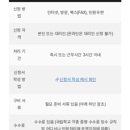
신청 방
인터넷, 방문, 팩스(FAX), 민원우편
법
신청 자
본인 또는 대리인 (온라인은 대리인 신청 불가)
격
처리 기
즉시 또는 근무시간 3시간 이내
간
신청서
작성 방
신청서 작성 예시 확인
법
구비 서
필요 준비 서류 있음 (아래 하단 참조)
류
수수료 있음 (국립학교 각종 증명 수수료 징수 규칙
수수료
및 어디서나 민원처리제 운영지침에 따름)