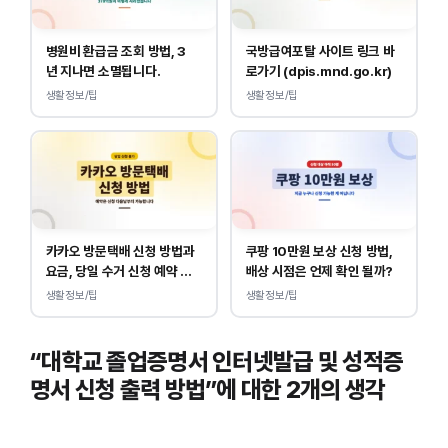
병원비 환급금 조회 방법, 3
국방급여포탈 사이트 링크 바
년 지나면 소멸됩니다.
로가기 (dpis.mnd.go.kr)
생활정보/팁
생활정보/팁
카카오 방문택배 신청 방법과
쿠팡 10만원 보상 신청 방법,
요금, 당일 수거 신청 예약 안
배상 시점은 언제 확인 될까?
내
생활정보/팁
생활정보/팁
“대학교 졸업증명서 인터넷발급 및 성적증
명서 신청 출력 방법”에 대한 2개의 생각