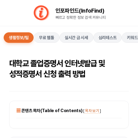
컨
인포파인드(InfoFind)​​​​
텐
빠르고 정확한 정보 검색 커뮤니티
츠
로
건
생활정보/팁
무료 웹툴
실시간 금 시세
심리테스트
키워드
너
뛰
기
대학교 졸업증명서 인터넷발급 및
성적증명서 신청 출력 방법
콘텐츠 목차(Table of Contents)
[
목차 보기
]