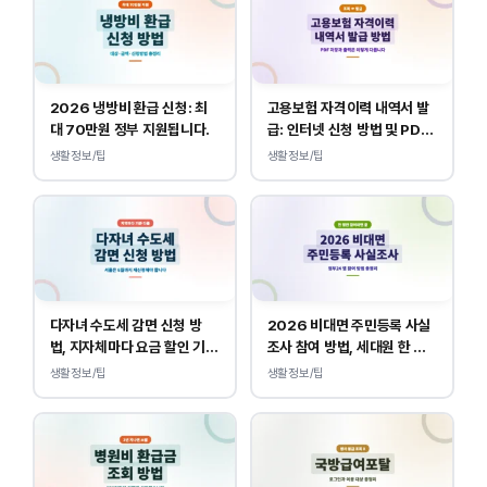
2026 냉방비 환급 신청: 최
고용보험 자격이력 내역서 발
대 70만원 정부 지원됩니다.
급: 인터넷 신청 방법 및 PDF
양식 출력
생활정보/팁
생활정보/팁
다자녀 수도세 감면 신청 방
2026 비대면 주민등록 사실
법, 지자체마다 요금 할인 기준
조사 참여 방법, 세대원 한 명
이 다릅니다.
만 하면 됩니다.
생활정보/팁
생활정보/팁