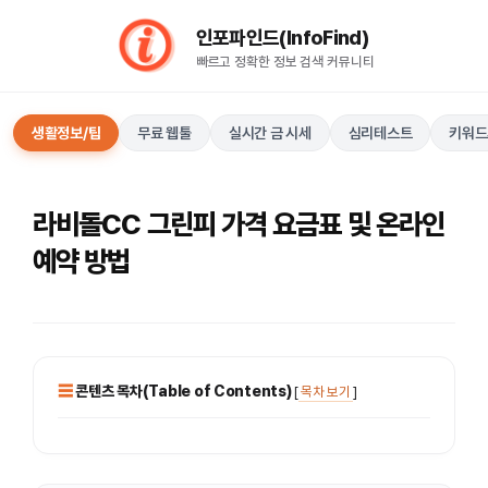
컨
인포파인드(InfoFind)​​​​
텐
빠르고 정확한 정보 검색 커뮤니티
츠
로
건
생활정보/팁
무료 웹툴
실시간 금 시세
심리테스트
키워드
너
뛰
기
라비돌CC 그린피 가격 요금표 및 온라인
예약 방법
콘텐츠 목차(Table of Contents)
[
목차 보기
]