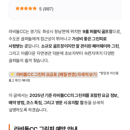
5
(
887
)
라비돌CC는 경기도 화성시 정남면에 위치한
9홀 퍼블릭 골프장
으로,
수도권 골퍼들에게 접근성이 뛰어나고
가성비 좋은 그린피로
사랑받는 곳
입니다.
소규모 골프장이지만 잘 관리된 페어웨이와 그린
,
그리고 아름다운 자연경관 덕분에 초보자부터 숙련자까지 다양한
골퍼들이 즐겨 찾습니다.
*팝업창 차단을
라비돌CC 그린피 요금표 (매월 변경) 자세히 보기
풀고 확인 해야함
이 글에서는
2025년 기준 라비돌CC의 그린피를 포함한 요금 정보,
예약 방법, 코스 특징, 그리고 방문 시 유의할 점
등을 상세히
설명하도록 하겠습니다.
라비돌CC 그린피 예약 안내