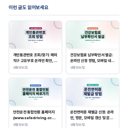
이런 글도 읽어보세요
개인통관번호 조회/찾기: 해외
건강보험료 납부확인서 발급:
직구 고유부호 온라인 확인, 발
온라인 신청 방법, 모바일 내역
급 방법
조회 안내
생활정보/팁
생활정보/팁
안전운전 통합민원 홈페이지
운전면허증 재발급 신청: 온라
(www.safedriving.or.kr)
인, 방문, 모바일 갱신 및 분실
바로가기, 운전면허 민원 사이
대응
생활정보/팁
생활정보/팁