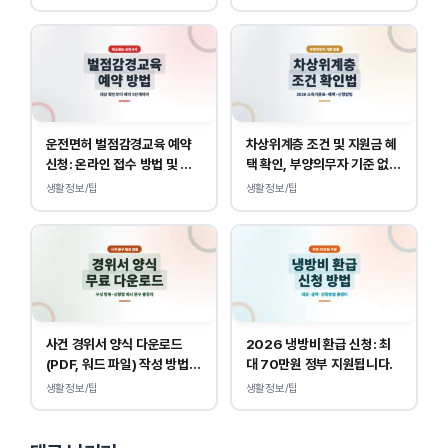
트 접속
운전면허 벌점감경교육 예약
차상위계층 조건 및 지원금 혜
신청: 온라인 접수 방법 및 비
택 확인, 부양의무자 기준 없
용 안내
이 소득, 재산만 봅니다.
생활정보/팁
생활정보/팁
사건 경위서 양식 다운로드
2026 냉방비 환급 신청: 최
(PDF, 워드 파일) 작성 방법
대 70만원 정부 지원됩니다.
및 예시
생활정보/팁
생활정보/팁