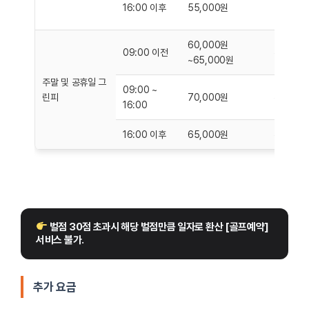
야간 라운
16:00 이후
55,000원
다.
60,000원
09:00 이전
주말 새벽
~65,000원
주말 및 공휴일 그
09:00 ~
린피
70,000원
주말 피크
16:00
16:00 이후
65,000원
주말 저녁
 벌점 30점 초과시 해당 벌점만큼 일자로 환산 [골프예약]
서비스 불가.
추가 요금