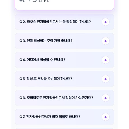
출입국 신고서입니다.
+
Q2. 라오스 전자입국신고서는 꼭 작성해야 하나요?
네. 비자 유무와 관계없이 라오스를 방문하는 외국인은 모두
작성이 필요합니다.
+
Q3. 언제 작성하는 것이 가장 좋나요?
도착 예정일 기준
72시간(3일) 이내
에 작성하는 것이
권장됩니다.
+
Q4. 어디에서 작성할 수 있나요?
라오스 이민국 공식 홈페이지(immigration.gov.la)에서
온라인으로 작성할 수 있습니다.
+
Q5. 작성 후 무엇을 준비해야 하나요?
제출 완료 후 생성되는
QR 코드
를 스마트폰에 저장하거나 출력해
입국 심사 시 제시해야 합니다.
+
Q6. 모바일로도 전자입국신고서 작성이 가능한가요?
네. 스마트폰, 태블릿, PC 등 모든 기기에서 작성 가능합니다.
+
Q7. 전자입국신고서가 비자 역할도 하나요?
아니요. LDIF은 비자가 아니며, 비자 또는 무비자 체류 요건과는