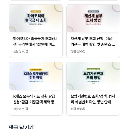
하이코리아 출국금지 조회/검
재산세 납부 조회 신청: 미납
색: 온라인에서 1분안에 여부
가산금 내역 확인 및 손택스 이
확인 하는 방법
택스 경로 안내
생활정보/팁
생활정보/팁
K패스 모두의카드 전환 발급
요양기관번호 조회/검색: 11자
신청: 환급 기준금액 혜택 등
리 식별번호 확인 방법 안내
생활정보/팁
생활정보/팁
댓글 남기기