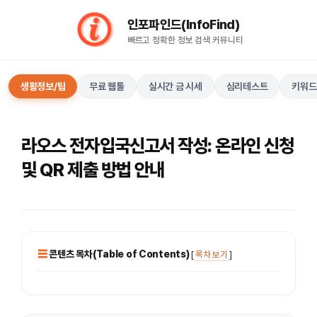
컨
인포파인드(InfoFind)​​​​
텐
빠르고 정확한 정보 검색 커뮤니티
츠
로
건
생활정보/팁
무료 웹툴
실시간 금 시세
심리테스트
키워드
너
뛰
기
라오스 전자입국신고서 작성: 온라인 신청
및 QR 제출 방법 안내
콘텐츠 목차(Table of Contents)
[
목차 보기
]