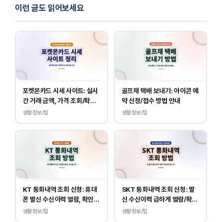
이런 글도 읽어보세요
포켓몬카드 시세 사이트: 실시
골프채 택배 보내기: 아이콘 예
간 거래 금액, 가격 조회/확인
약 신청/접수 방법 안내
바로가기
생활정보/팁
생활정보/팁
KT 통화내역 조회 신청: 휴대
SKT 통화내역 조회 신청: 발
폰 발신 수신이력 열람, 확인
신 수신이력 급하게 열람/확인
하는 방법
하는 방법
생활정보/팁
생활정보/팁