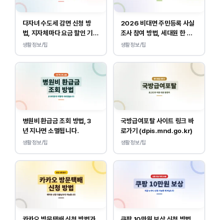
다자녀 수도세 감면 신청 방
2026 비대면 주민등록 사실
법, 지자체마다 요금 할인 기준
조사 참여 방법, 세대원 한 명
이 다릅니다.
만 하면 됩니다.
생활정보/팁
생활정보/팁
병원비 환급금 조회 방법, 3
국방급여포탈 사이트 링크 바
년 지나면 소멸됩니다.
로가기 (dpis.mnd.go.kr)
생활정보/팁
생활정보/팁
카카오 방문택배 신청 방법과
쿠팡 10만원 보상 신청 방법,