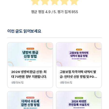
평균 평점
4.9
/ 5. 평가 집계
855
이런 글도 읽어보세요
2026 냉방비 환급 신청: 최
고용보험 자격이력 내역서 발
대 70만원 정부 지원됩니다.
급: 인터넷 신청 방법 및 PDF
양식 출력
생활정보/팁
생활정보/팁