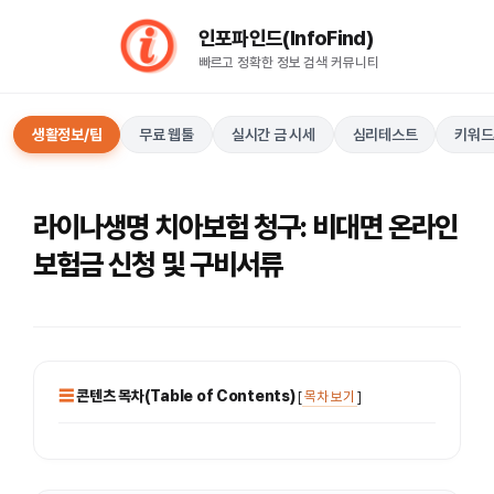
컨
인포파인드(InfoFind)​​​​
텐
빠르고 정확한 정보 검색 커뮤니티
츠
로
건
생활정보/팁
무료 웹툴
실시간 금 시세
심리테스트
키워드
너
뛰
기
라이나생명 치아보험 청구: 비대면 온라인
보험금 신청 및 구비서류
콘텐츠 목차(Table of Contents)
[
목차 보기
]