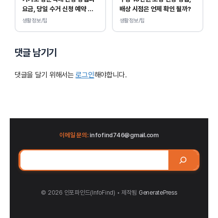
요금, 당일 수거 신청 예약 안
배상 시점은 언제 확인 될까?
내
생활정보/팁
생활정보/팁
댓글 남기기
댓글을 달기 위해서는
로그인
해야합니다.
이메일 문의:
infofind746@gmail.com
검
색
© 2026 인포파인드(InfoFind)​​​​
• 제작됨
GeneratePress