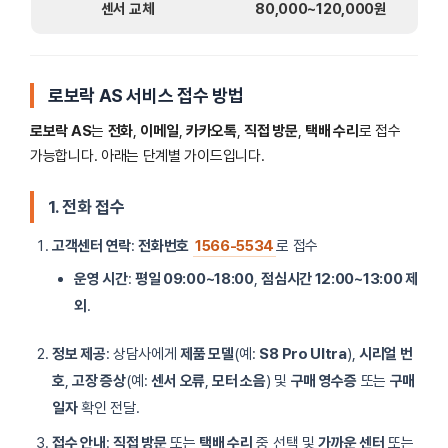
센서 교체
80,000~120,000원
로보락 AS 서비스 접수 방법
로보락 AS
는
전화
,
이메일
,
카카오톡
,
직접 방문
,
택배 수리
로 접수
가능합니다. 아래는 단계별 가이드입니다.
1. 전화 접수
고객센터 연락
:
전화번호
1566-5534
로 접수
운영 시간
:
평일 09:00~18:00
,
점심시간 12:00~13:00 제
외
.
정보 제공
: 상담사에게
제품 모델
(예:
S8 Pro Ultra
),
시리얼 번
호
,
고장 증상
(예:
센서 오류
,
모터 소음
) 및
구매 영수증
또는
구매
일자
확인 전달.
접수 안내
:
직접 방문
또는
택배 수리
중 선택 및
가까운 센터
또는