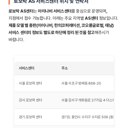
로보락 AS 서비스센터 위치 및 연락처
로보락 AS센터
는
아이나비 서비스센터
를 중심으로 운영되며
,
지점에서 접수 가능합니다. 아래는 주요 지역별
AS센터
정보입니다.
제품 모델 별 총판(아이나비, 한의코퍼레이션, 코오롱글로벌, 태남)
서비스 센터의 정보도 별도로 하단에 정리 된 것을 참고
해주시기
바랍니다.
서비스센터
주소
서울 로보락 센터
서울 서초구 방배동 868-20
강서 로보락 센터
서울 강서구 개화동로 27가길 4 더스카이2 1층
경기 로보락 센터
경기도 용인시 수지구 수지로 509 (동천동 325-