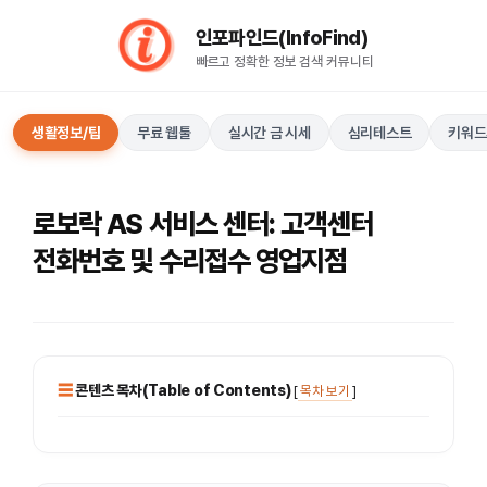
컨
인포파인드(InfoFind)​​​​
텐
빠르고 정확한 정보 검색 커뮤니티
츠
로
건
생활정보/팁
무료 웹툴
실시간 금 시세
심리테스트
키워드
너
뛰
기
로보락 AS 서비스 센터: 고객센터
전화번호 및 수리접수 영업지점
콘텐츠 목차(Table of Contents)
[
목차 보기
]