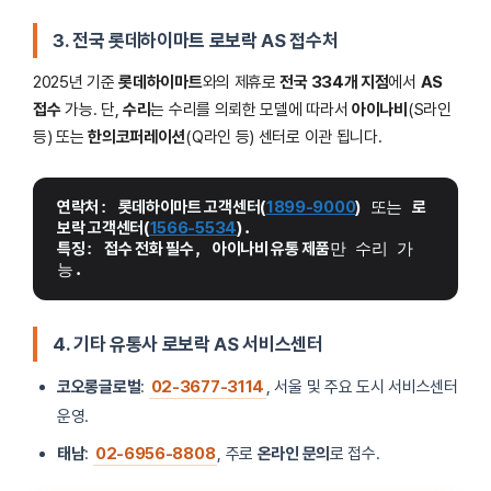
3. 전국 롯데하이마트 로보락 AS 접수처
2025년 기준
롯데하이마트
와의 제휴로
전국 334개 지점
에서
AS
접수
가능. 단,
수리
는 수리를 의뢰한 모델에 따라서
아이나비
(S라인
등) 또는
한의코퍼레이션
(Q라인 등) 센터로 이관 됩니다.
연락처
: 
롯데하이마트 고객센터(
1899-9000
)
 또는 
로
보락 고객센터(
1566-5534
)
.
특징
: 
접수 전화 필수
, 
아이나비 유통 제품
만 수리 가
능.
4. 기타 유통사 로보락 AS 서비스센터
코오롱글로벌
:
02-3677-3114
, 서울 및 주요 도시 서비스센터
운영.
태남
:
02-6956-8808
, 주로
온라인 문의
로 접수.