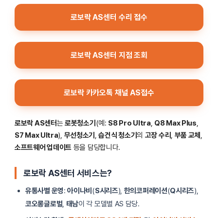
로보락 AS센터 수리 접수
로보락 AS센터 지점 조회
로보락 카카오톡 채널 AS접수
로보락 AS센터
는
로봇청소기
(예:
S8 Pro Ultra
,
Q8 Max Plus
,
S7 Max Ultra
),
무선청소기
,
습건식 청소기
의
고장 수리
,
부품 교체
,
소프트웨어 업데이트
등을 담당합니다.
로보락 AS센터 서비스는?
유통사별 운영
:
아이나비
(
S시리즈
),
한의코퍼레이션
(
Q시리즈
),
코오롱글로벌
,
태남
이 각 모델별 AS 담당.