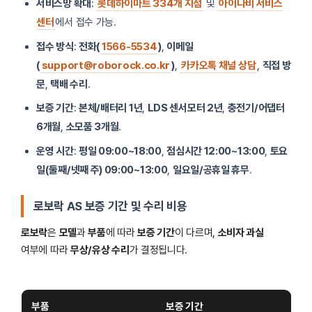
서비스망 확대
:
롯데하이마트 334개 지점
및
아이나비 서비스
센터
에서 접수 가능.
접수 방식
:
전화(
1566-5534
)
,
이메일
(
support@roborock.co.kr
)
,
카카오톡 채널 상담
,
직접 방
문
,
택배 수리
.
보증 기간
:
본체/배터리 1년
,
LDS 센서모터 2년
,
충전기/어댑터
6개월
,
소모품 3개월
.
운영 시간
:
평일 09:00~18:00
,
점심시간 12:00~13:00
,
토요
일(둘째/넷째 주) 09:00~13:00
,
일요일/공휴일 휴무
.
로보락 AS 보증 기간 및 수리 비용
로보락
은
모델
과
부품
에 따라
보증 기간
이 다르며,
소비자 과실
여부에 따라
무상/유상 수리
가 결정됩니다.
부품
보증 기간