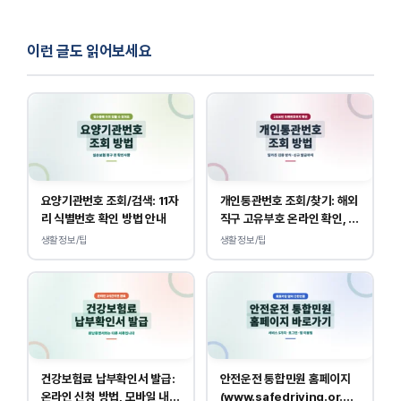
이런 글도 읽어보세요
요양기관번호 조회/검색: 11자
개인통관번호 조회/찾기: 해외
리 식별번호 확인 방법 안내
직구 고유부호 온라인 확인, 발
급 방법
생활정보/팁
생활정보/팁
건강보험료 납부확인서 발급:
안전운전 통합민원 홈페이지
온라인 신청 방법, 모바일 내역
(www.safedriving.or.kr)