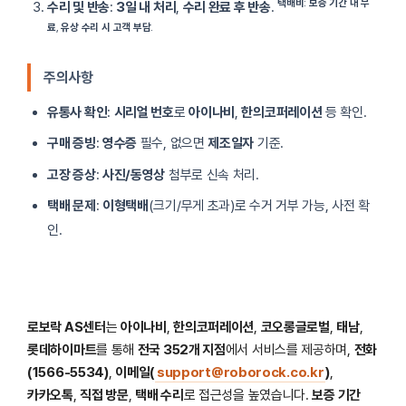
택배비
:
보증 기간 내 무
수리 및 반송
:
3일 내 처리
,
수리 완료 후 반송
.
료
,
유상 수리 시 고객 부담
.
주의사항
유통사 확인
:
시리얼 번호
로
아이나비
,
한의코퍼레이션
등 확인.
구매 증빙
:
영수증
필수, 없으면
제조일자
기준.
고장 증상
:
사진/동영상
첨부로 신속 처리.
택배 문제
:
이형택배
(크기/무게 초과)로 수거 거부 가능, 사전 확
인.
로보락 AS센터
는
아이나비
,
한의코퍼레이션
,
코오롱글로벌
,
태남
,
롯데하이마트
를 통해
전국 352개 지점
에서 서비스를 제공하며,
전화
(1566-5534)
,
이메일(
support@roborock.co.kr
)
,
카카오톡
,
직접 방문
,
택배 수리
로 접근성을 높였습니다.
보증 기간