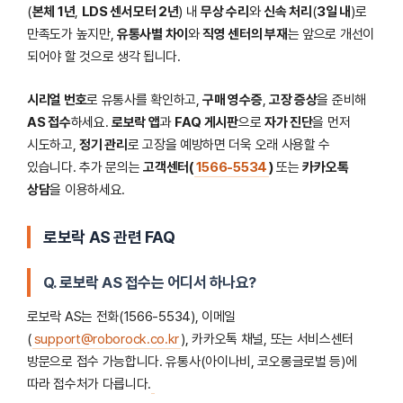
(
본체 1년
,
LDS 센서모터 2년
) 내
무상 수리
와
신속 처리
(
3일 내
)로
만족도가 높지만,
유통사별 차이
와
직영 센터의 부재
는 앞으로 개선이
되어야 할 것으로 생각 됩니다.
시리얼 번호
로 유통사를 확인하고,
구매 영수증
,
고장 증상
을 준비해
AS 접수
하세요.
로보락 앱
과
FAQ 게시판
으로
자가 진단
을 먼저
시도하고,
정기 관리
로 고장을 예방하면 더욱 오래 사용할 수
있습니다. 추가 문의는
고객센터(
1566-5534
)
또는
카카오톡
상담
을 이용하세요.
로보락 AS 관련 FAQ
Q. 로보락 AS 접수는 어디서 하나요?
로보락 AS는 전화(1566-5534), 이메일
(
support@roborock.co.kr
), 카카오톡 채널, 또는 서비스센터
방문으로 접수 가능합니다. 유통사(아이나비, 코오롱글로벌 등)에
따라 접수처가 다릅니다.