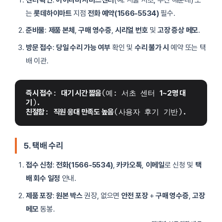
는
롯데하이마트
지점
전화 예약(1566-5534)
필수.
준비물
:
제품 본체
,
구매 영수증
,
시리얼 번호
및
고장 증상 메모
.
방문 접수
:
당일 수리 가능 여부
확인 및
수리 불가 시
예약 또는 택
배 이관.
즉시 접수
: 
대기 시간 짧음
(예: 서초 센터 
1~2명 대
기
).
친절함
: 
직원 응대 만족도 높음
(사용자 후기 기반).
5. 택배 수리
접수 신청
:
전화(1566-5534)
,
카카오톡
,
이메일
로 신청 및
택
배 회수 일정
안내.
제품 포장
:
원본 박스
권장, 없으면
안전 포장
+
구매 영수증
,
고장
메모
동봉.