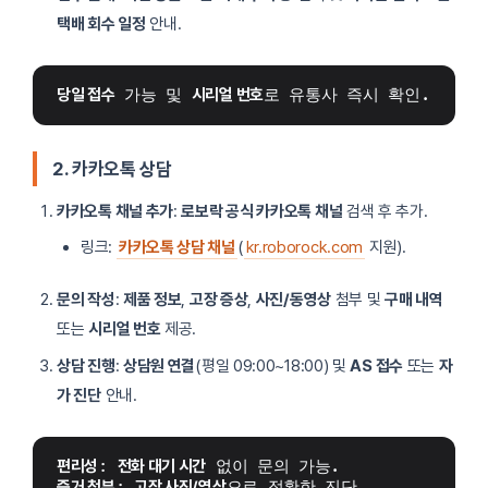
택배 회수 일정
안내.
당일 접수
 가능 및 
시리얼 번호
로 유통사 즉시 확인.
2. 카카오톡 상담
카카오톡 채널 추가
:
로보락 공식 카카오톡 채널
검색 후 추가.
링크:
카카오톡 상담 채널
(
kr.roborock.com
지원).
문의 작성
:
제품 정보
,
고장 증상
,
사진/동영상
첨부 및
구매 내역
또는
시리얼 번호
제공.
상담 진행
:
상담원 연결
(평일 09:00~18:00) 및
AS 접수
또는
자
가 진단
안내.
편리성
: 
전화 대기 시간
 없이 문의 가능.
증거 첨부
: 
고장 사진/영상
으로 정확한 진단.