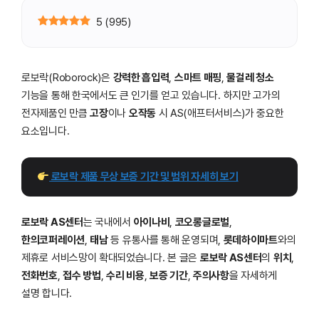
5
(
995
)
로보락(Roborock)은
강력한 흡입력
,
스마트 매핑
,
물걸레 청소
기능을 통해 한국에서도 큰 인기를 얻고 있습니다. 하지만 고가의
전자제품인 만큼
고장
이나
오작동
시 AS(애프터서비스)가 중요한
요소입니다.
 로보락 제품 무상 보증 기간 및 범위 자세히 보기
로보락 AS센터
는 국내에서
아이나비
,
코오롱글로벌
,
한의코퍼레이션
,
태남
등 유통사를 통해 운영되며,
롯데하이마트
와의
제휴로 서비스망이 확대되었습니다. 본 글은
로보락 AS센터
의
위치
,
전화번호
,
접수 방법
,
수리 비용
,
보증 기간
,
주의사항
을 자세하게
설명 합니다.