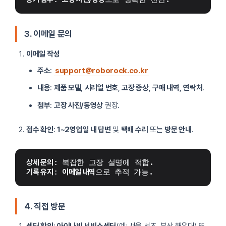
3. 이메일 문의
이메일 작성
주소
:
support@roborock.co.kr
내용
:
제품 모델
,
시리얼 번호
,
고장 증상
,
구매 내역
,
연락처
.
첨부
:
고장 사진/동영상
권장.
접수 확인
:
1~2영업일 내 답변
및
택배 수리
또는
방문 안내
.
상세 문의
: 복잡한 고장 설명에 적합.
기록 유지
: 
이메일 내역
으로 추적 가능.
4. 직접 방문
센터 확인
:
아이나비 서비스센터
(예: 서울 서초, 부산 해운대) 또