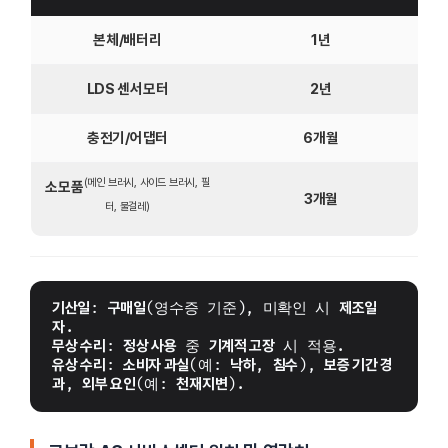
본체/배터리
1년
LDS 센서모터
2년
충전기/어댑터
6개월
(메인 브러시, 사이드 브러시, 필
소모품
3개월
터, 물걸레)
기산일
: 
구매일
(영수증 기준), 미확인 시 
제조일
자
.
무상 수리
: 
정상 사용
 중 
기계적 고장
 시 적용.
유상 수리
: 
소비자 과실
(예: 
낙하
, 
침수
), 
보증 기간 경
과
, 
외부 요인
(예: 
천재지변
).