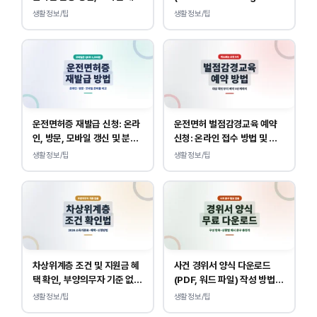
조회 안내
바로가기, 운전면허 민원 사이
생활정보/팁
생활정보/팁
트 접속
운전면허증 재발급 신청: 온라
운전면허 벌점감경교육 예약
인, 방문, 모바일 갱신 및 분실
신청: 온라인 접수 방법 및 비
대응
용 안내
생활정보/팁
생활정보/팁
차상위계층 조건 및 지원금 혜
사건 경위서 양식 다운로드
택 확인, 부양의무자 기준 없
(PDF, 워드 파일) 작성 방법
이 소득, 재산만 봅니다.
및 예시
생활정보/팁
생활정보/팁