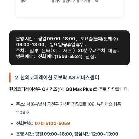
경기
경기도 용인시 기흥구 기흥로 58
운영 시간
: 
평일 09:00~18:00
, 
토요일(둘째/넷째 주) 
09:00~13:00
, 
일요일/공휴일 휴무
.
주차
: 일부 센터(예: 서초) 
30분 무료 주차
 제공.
방문 예약
: 
전화 예약(1566-5534)
 권장.
2. 한의코퍼레이션 로보락 AS 서비스센터
한의코퍼레이션
은
Q시리즈
(예:
Q8 Max Plus
)를 주로 담당합니다.
주소
: 서울특별시 금천구 가산디지털2로 108, 뉴티캐슬 11층
1104호
전화번호
:
070-5100-5059
운영 시간
:
평일 09:00~18:00
,
점심시간 12:00~13:00