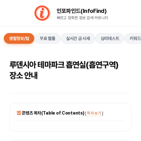
컨
인포파인드(InfoFind)​​​​
텐
빠르고 정확한 정보 검색 커뮤니티
츠
로
건
생활정보/팁
무료 웹툴
실시간 금 시세
심리테스트
키워드
너
뛰
기
루덴시아 테마파크 흡연실(흡연구역)
장소 안내
콘텐츠 목차(Table of Contents)
[
목차 보기
]