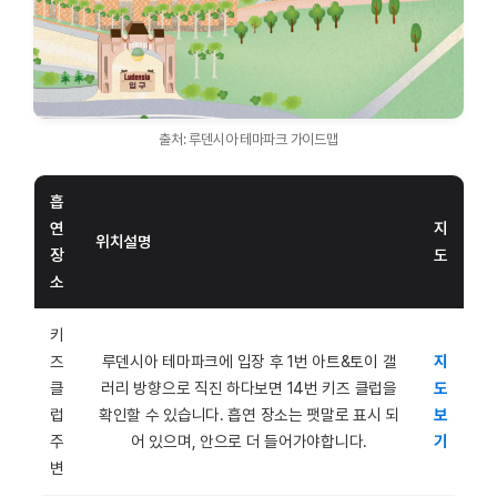
출처: 루덴시아 테마파크 가이드맵
흡
연
지
위치설명
장
도
소
키
즈
루덴시아 테마파크에 입장 후 1번 아트&토이 갤
지
클
러리 방향으로 직진 하다보면 14번 키즈 클럽을
도
럽
확인할 수 있습니다. 흡연 장소는 팻말로 표시 되
보
주
어 있으며, 안으로 더 들어가야합니다.
기
변