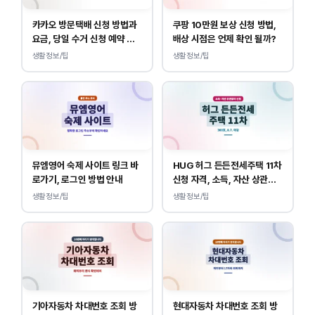
카카오 방문택배 신청 방법과
쿠팡 10만원 보상 신청 방법,
요금, 당일 수거 신청 예약 안
배상 시점은 언제 확인 될까?
내
생활정보/팁
생활정보/팁
뮤엠영어 숙제 사이트 링크 바
HUG 허그 든든전세주택 11차
로가기, 로그인 방법 안내
신청 자격, 소득, 자산 상관없
이 가능합니다.
생활정보/팁
생활정보/팁
기아자동차 차대번호 조회 방
현대자동차 차대번호 조회 방