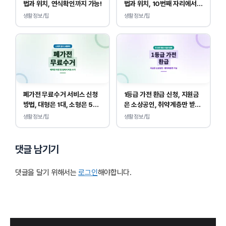
법과 위치, 연식확인까지 가능!
법과 위치, 10번째 자리에서
연식 확인!
생활정보/팁
생활정보/팁
폐가전 무료수거 서비스 신청
1등급 가전 환급 신청, 지원금
방법, 대형은 1대, 소형은 5개
은 소상공인, 취약계층만 받
부터 무상입니다.
을 수 있습니다.
생활정보/팁
생활정보/팁
댓글 남기기
댓글을 달기 위해서는
로그인
해야합니다.