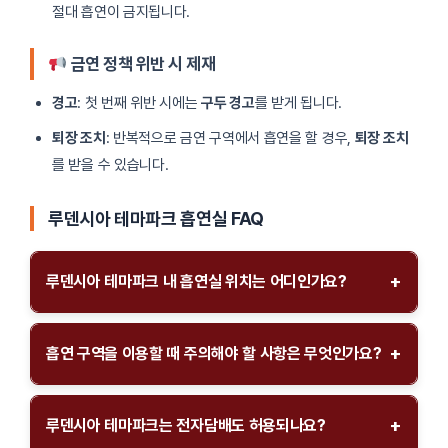
절대 흡연이 금지됩니다.
금연 정책 위반 시 제재
경고
: 첫 번째 위반 시에는
구두 경고
를 받게 됩니다.
퇴장 조치
: 반복적으로 금연 구역에서 흡연을 할 경우,
퇴장 조치
를 받을 수 있습니다.
루덴시아 테마파크 흡연실 FAQ
+
루덴시아 테마파크 내 흡연실 위치는 어디인가요?
루덴시아 테마파크 내 흡연실은 각 구역마다 지정된 위치에
마련되어 있습니다. 주차장 근처, 주요 놀이기구 구역, 그리고
+
흡연 구역을 이용할 때 주의해야 할 사항은 무엇인가요?
푸드코트 인근에 흡연 구역이 마련되어 있으니 방문 시 안내
지도를 참고하시기 바랍니다.
흡연 구역 이용 시 다음 사항을 준수해 주세요:
+
루덴시아 테마파크는 전자담배도 허용되나요?
흡연 구역 외에서는 절대 흡연을 금지합니다.