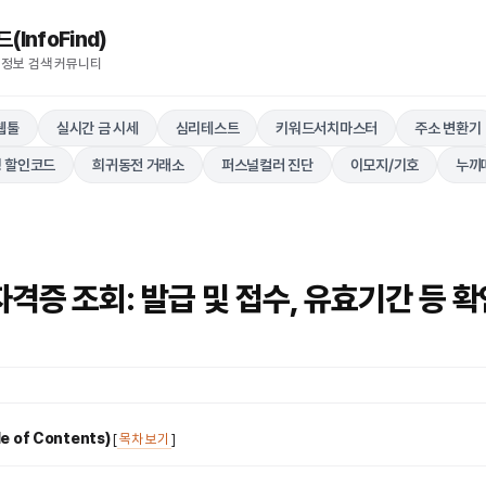
nfoFind)​​​​
 정보 검색 커뮤니티
웹툴
실시간 금 시세
심리테스트
키워드서치마스터
주소 변환기
 할인코드
희귀동전 거래소
퍼스널컬러 진단
이모지/기호
누끼
격증 조회: 발급 및 접수, 유효기간 등 확
 of Contents)
[
목차 보기
]