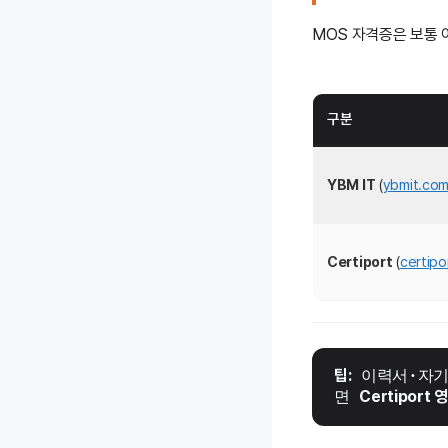
MOS 자격증은 보통 
구분
YBM IT
(
ybmit.co
Certiport
(
certipo
팁:
 이력서·자
면 
Certiport