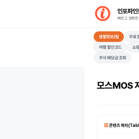
컨
인포파인드(I
텐
빠르고 정확한
츠
로
생활정보/팁
무료 
건
너
여행 할인코드
쇼핑
뛰
주식 배당금 조회
기
모스MOS 자
콘텐츠 목차(Table