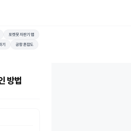
포켓못 자판기 맵
따기
공항 혼잡도
인 방법