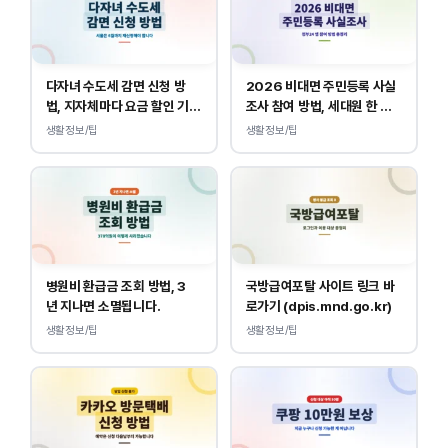
다자녀 수도세 감면 신청 방
2026 비대면 주민등록 사실
법, 지자체마다 요금 할인 기준
조사 참여 방법, 세대원 한 명
이 다릅니다.
만 하면 됩니다.
생활정보/팁
생활정보/팁
병원비 환급금 조회 방법, 3
국방급여포탈 사이트 링크 바
년 지나면 소멸됩니다.
로가기 (dpis.mnd.go.kr)
생활정보/팁
생활정보/팁