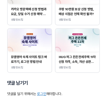
카카오 방문택배 신청 방법과
쿠팡 10만원 보상 신청 방법,
요금, 당일 수거 신청 예약 안
배상 시점은 언제 확인 될까?
내
생활정보/팁
생활정보/팁
뮤엠영어 숙제 사이트 링크 바
HUG 허그 든든전세주택 11차
로가기, 로그인 방법 안내
신청 자격, 소득, 자산 상관없
이 가능합니다.
생활정보/팁
생활정보/팁
댓글 남기기
댓글을 달기 위해서는
로그인
해야합니다.