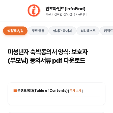
컨
인포파인드(InfoFind)​​​​
텐
빠르고 정확한 정보 검색 커뮤니티
츠
로
건
생활정보/팁
무료 웹툴
실시간 금 시세
심리테스트
키워드
너
뛰
기
미성년자 숙박동의서 양식: 보호자
(부모님) 동의서류 pdf 다운로드
콘텐츠 목차(Table of Contents)
[
목차 보기
]