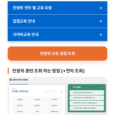
민방위 연차 별 교육 유형
+
1~2년차: 집합교육 4시간
집합교육 안내
+
3~4년차: 사이버교육 2시간
집합교육은 통지서에 기재된 교육장소 및 시간을 확인 후 참석해야
사이버교육 안내
+
5년차 이상: 사이버교육 1시간
합니다.
민방위대장: 집합교육 4시간
사이버교육은 PC, 스마트폰 또는 태블릿으로 영상 시청을 통해
지정된 교육 일시 및 장소 외 타지역 교육참석 희망 시,
진행됩니다. 교육 수료 후에는 자동으로 기록되며 별도의 확인
기술지원대: 집합교육 4~8시간
민방위 교육 일정 조회
국민재난안전포털
에서 교육장 확인 및 예약 후 참석 가능합니다.
절차는 필요하지 않습니다.
국민재난안전포털:
https://www.safekorea.go.kr
민방위 훈련 조회 하는 방법
(+연차 조회)