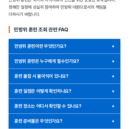
정해진 일정에 성실히 참여하여 민방위 대원으로서의 책임을
다하시기 바랍니다.
민방위 훈련 조회 관련 FAQ
민방위 훈련이란 무엇인가요?
+
민방위 훈련은 국가적 재난이나 전시 상황에 대비하여 민방위
민방위 훈련은 누구에게 필수인가요?
+
대원이 참여하는 필수 훈련입니다. 이를 통해 대원들은 재난 대처
능력을 향상시키고 안전 의식을 높입니다.
민방위 훈련은 만 20세부터 40세까지의 대한민국 남성 중 민방위
훈련 불참 시 불이익이 있나요?
+
대원으로 지정된 사람에게 필수입니다. 또한, 일부 기술지원대원도
해당될 수 있습니다.
훈련에 정당한 사유 없이 불참할 경우, 관련 법령에 따라 과태료가
훈련 일정은 어떻게 확인하나요?
+
부과될 수 있습니다. 또한, 대원으로서의 의무를 이행하지 않은
기록이 남을 수 있습니다.
훈련 일정은 정부24, 민방위 알림톡, 지방자치단체의 민방위 담당
훈련 장소는 어디서 확인할 수 있나요?
+
부서를 통해 확인할 수 있습니다. 가장 빠르게는 알림톡으로
일정이 안내됩니다.
훈련 장소는 본인의 거주지와 지정된 민방위 지역에 따라
훈련 준비물은 무엇인가요?
+
결정됩니다. 정부24 또는 알림톡에서 정확한 주소를 확인할 수