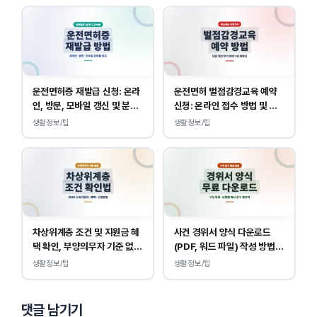
운전면허증 재발급 신청: 온라
운전면허 벌점감경교육 예약
인, 방문, 모바일 갱신 및 분실
신청: 온라인 접수 방법 및 비
대응
용 안내
생활정보/팁
생활정보/팁
차상위계층 조건 및 지원금 혜
사건 경위서 양식 다운로드
택 확인, 부양의무자 기준 없
(PDF, 워드 파일) 작성 방법
이 소득, 재산만 봅니다.
및 예시
생활정보/팁
생활정보/팁
댓글 남기기