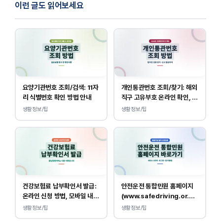
이런 글도 읽어보세요
요양기관번호 조회/검색: 11자
개인통관번호 조회/찾기: 해외
리 식별번호 확인 방법 안내
직구 고유부호 온라인 확인, 발
급 방법
생활정보/팁
생활정보/팁
건강보험료 납부확인서 발급:
안전운전 통합민원 홈페이지
온라인 신청 방법, 모바일 내역
(www.safedriving.or.kr)
조회 안내
바로가기, 운전면허 민원 사이
생활정보/팁
생활정보/팁
트 접속