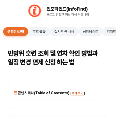
컨
인포파인드(InfoFind)​​​​
텐
빠르고 정확한 정보 검색 커뮤니티
츠
로
건
생활정보/팁
무료 웹툴
실시간 금 시세
심리테스트
키워드
너
뛰
기
민방위 훈련 조회 및 연차 확인 방법과
일정 변경 면제 신청 하는 법
콘텐츠 목차(Table of Contents)
[
목차 보기
]