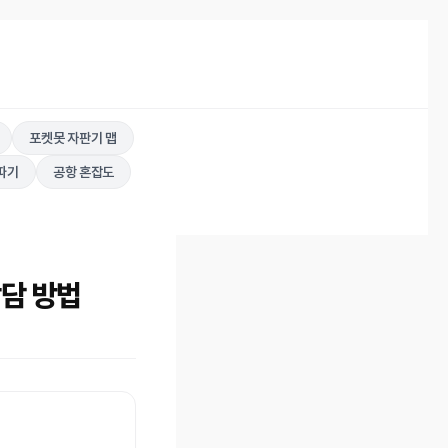
포켓못 자판기 맵
따기
공항 혼잡도
담 방법