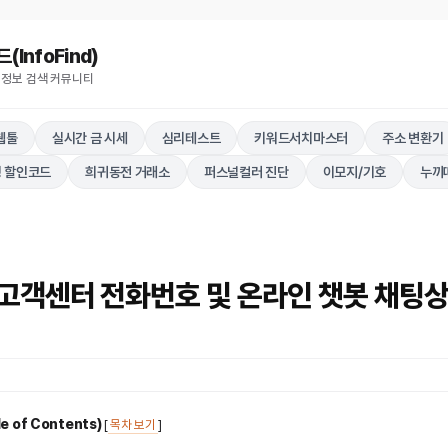
nfoFind)​​​​
 정보 검색 커뮤니티
웹툴
실시간 금 시세
심리테스트
키워드서치마스터
주소 변환기
 할인코드
희귀동전 거래소
퍼스널컬러 진단
이모지/기호
누끼
고객센터 전화번호 및 온라인 챗봇 채팅상
 of Contents)
[
목차 보기
]