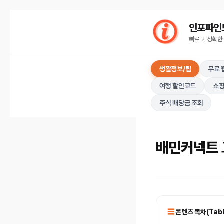
컨
인포파인드(I
텐
빠르고 정확한
츠
로
생활정보/팁
무료 
건
너
여행 할인코드
쇼핑
뛰
주식 배당금 조회
기
배민커넥트 
콘텐츠 목차(Table