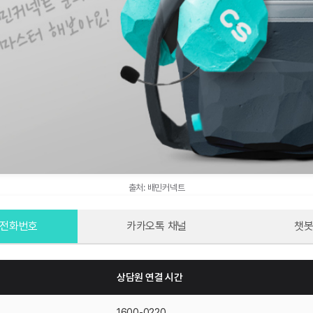
출처: 배민커넥트
 전화번호
카카오톡 채널
챗봇
상담원 연결 시간
1600-0220