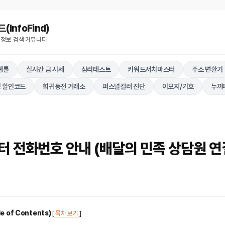
nfoFind)​​​​
 정보 검색 커뮤니티
웹툴
실시간 금 시세
심리테스트
키워드서치마스터
주소 변환기
 할인코드
희귀동전 거래소
퍼스널컬러 진단
이모지/기호
누끼
터 전화번호 안내 (배달의 민족 상담원 연
 of Contents)
[
목차 보기
]