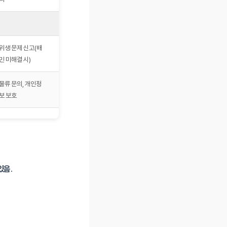
위생 문제 신고(배
정부 기관, 법적 조치
민 미해결 시)
연계
물류 문의, 개인정
–
보 보호
있음
.