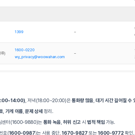
1399
–
1600-0220
류)
–
wy_privacy@woowahan.com
:00~14:00)
, 저녁(18:00~20:00)은
통화량 많음
,
대기 시간 길어질 수 
호
,
가게 이름
,
문제 상세
정리.
심센터(1600-9880)는
통화 녹음
,
허위 신고
시
법적 책임
가능.
 번호(
1600-0987
)는 사용 중단,
1670-9827
또는
1600-9772
확인.