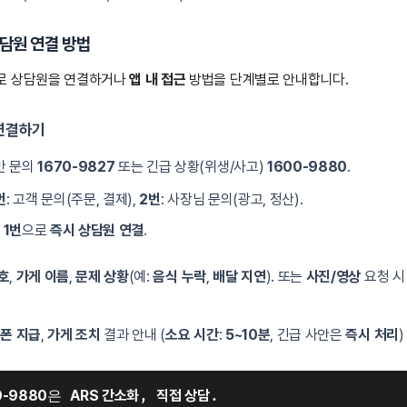
담원 연결 방법
로 상담원을 연결하거나
앱 내 접근
방법을 단계별로 안내합니다.
 연결하기
일반 문의
1670-9827
또는 긴급 상황(위생/사고)
1600-9880
.
번
: 고객 문의(주문, 결제),
2번
: 사장님 문의(광고, 정산).
:
1번
으로
즉시 상담원 연결
.
호
,
가게 이름
,
문제 상황
(예:
음식 누락
,
배달 지연
). 또는
사진/영상
요청 
폰 지급
,
가게 조치
결과 안내 (
소요 시간
:
5~10분
, 긴급 사안은
즉시 처리
)
0-9880
은 
ARS 간소화
, 
직접 상담
.