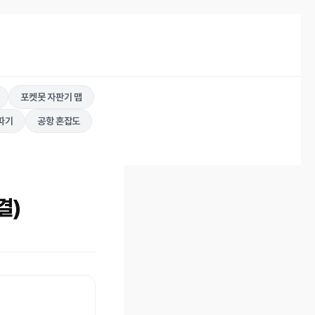
포켓못 자판기 맵
따기
공항 혼잡도
결)