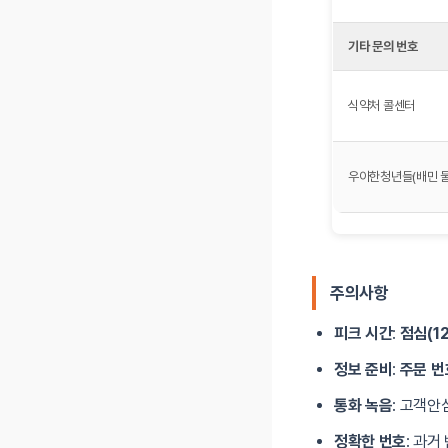
기타 문의 번호
식약처 콜센터
우아한청년들(배민 물
주의사항
피크 시간
:
점심(12
정보 준비
:
주문 번
통화 녹음
: 고객안
정확한 번호
: 과거