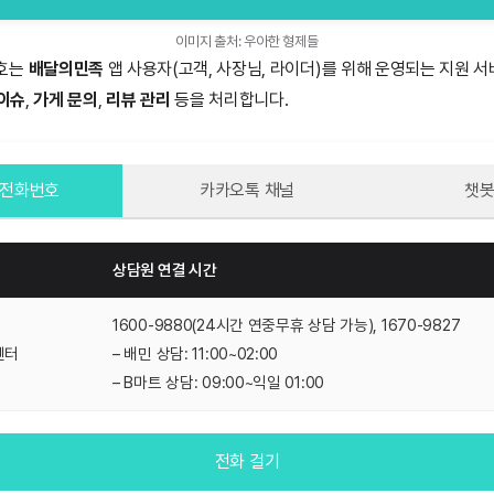
이미지 출처: 우아한 형제들
호는
배달의민족
앱 사용자(고객, 사장님, 라이더)를 위해 운영되는 지원 
이슈
,
가게 문의
,
리뷰 관리
등을 처리합니다.
 전화번호
카카오톡 채널
챗봇
상담원 연결 시간
1600-9880(24시간 연중무휴 상담 가능), 1670-9827
센터
– 배민 상담: 11:00~02:00
– B마트 상담: 09:00~익일 01:00
전화 걸기