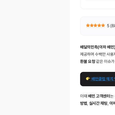
5
(
8
배달의민족(이하 배민
제공하며 수백만 사용
환불 요청
같은 이슈가
 배민클럽 해지
이때
배민 고객센터
는
방법
,
실시간 채팅
,
이