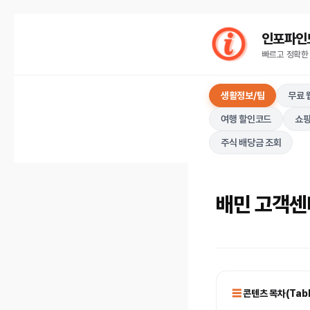
컨
인포파인드(I
텐
빠르고 정확한
츠
로
생활정보/팁
무료 
건
너
여행 할인코드
쇼핑
뛰
주식 배당금 조회
기
배민 고객센
콘텐츠 목차(Table