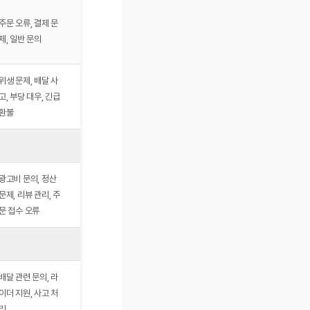
고객/사장님 공통 번
주문 오류, 결제 문
호, ARS 메뉴로 서비
제, 일반 문의
스 선택
위생 문제, 배달 사
긴급 상황 전담, 통화
고, 부당 대우, 긴급
녹음으로 투명성 보장
환불
광고비 문의, 정산
배민외식업광장
문제, 리뷰 관리, 주
(ceo.baemin.com)
문 접수 오류
연계, 사장님 전용
배달 관련 문의, 라
배민커넥트, 배민1 라
이더 지원, 사고 처
이더 지원
리