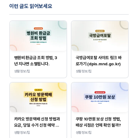
이런 글도 읽어보세요
병원비 환급금 조회 방법, 3
국방급여포탈 사이트 링크 바
년 지나면 소멸됩니다.
로가기 (dpis.mnd.go.kr)
생활정보/팁
생활정보/팁
카카오 방문택배 신청 방법과
쿠팡 10만원 보상 신청 방법,
요금, 당일 수거 신청 예약 안
배상 시점은 언제 확인 될까?
내
생활정보/팁
생활정보/팁