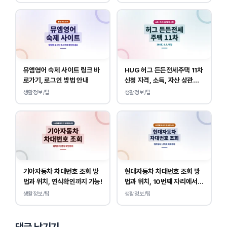
뮤엠영어 숙제 사이트 링크 바
HUG 허그 든든전세주택 11차
로가기, 로그인 방법 안내
신청 자격, 소득, 자산 상관없
이 가능합니다.
생활정보/팁
생활정보/팁
기아자동차 차대번호 조회 방
현대자동차 차대번호 조회 방
법과 위치, 연식확인까지 가능!
법과 위치, 10번째 자리에서
연식 확인!
생활정보/팁
생활정보/팁
댓글 남기기