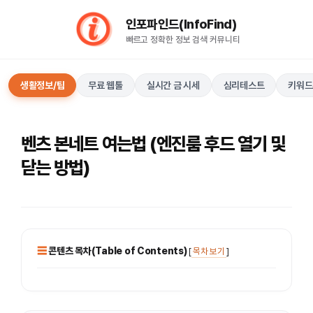
컨
인포파인드(InfoFind)​​​​
텐
빠르고 정확한 정보 검색 커뮤니티
츠
로
건
생활정보/팁
무료 웹툴
실시간 금 시세
심리테스트
키워드
너
뛰
기
벤츠 본네트 여는법 (엔진룸 후드 열기 및
닫는 방법)
콘텐츠 목차(Table of Contents)
[
목차 보기
]