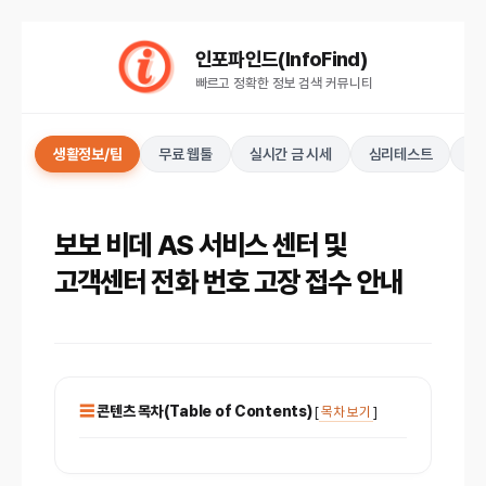
컨
인포파인드(InfoFind)​​​​
텐
빠르고 정확한 정보 검색 커뮤니티
츠
로
건
생활정보/팁
무료 웹툴
실시간 금 시세
심리테스트
키
너
뛰
기
보보 비데 AS 서비스 센터 및
고객센터 전화 번호 고장 접수 안내
콘텐츠 목차(Table of Contents)
[
목차 보기
]