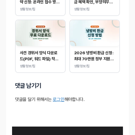
약 신청: 온라인 접수 방법
금 혜택 확인, 부양의무
및 비용 안내
자 기준 없이 소득, 재산
생활정보/팁
생활정보/팁
만 봅니다.
사건 경위서 양식 다운로
2026 냉방비 환급 신청:
드(PDF, 워드 파일) 작성
최대 70만원 정부 지원됩
방법 및 예시
니다.
생활정보/팁
생활정보/팁
댓글 남기기
댓글을 달기 위해서는
로그인
해야합니다.