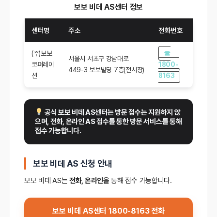
구매 영수증 보관:
보증 기간은 구매일을 기준
보보 비데 AS센터 정보
비데 본체 및 주요 부품: 5년
으로 산정되므로, 구매 영수증을 반드시 보관
소모품: 2년
센터명
주소
전화번호
하세요.
보증 기간이 경과했거나 사용자 과실로 인한
제품 정보 준비:
모델명, 시리얼 번호, 구매 영
(주)보보
☎
서울시 서초구 강남대로
고장의 경우, 수리비용과 택배비가 부과될 수
수증 등의 정보를 미리 준비하세요.
코퍼레이
1800-
449-3 보보빌딩 7층(전시장)
있습니다. 자세한 비용은 서비스센터에서
션
8163
자가 점검:
사용 설명서를 참고하여 전원 연결
안내받으실 수 있습니다.
상태와 소모품 상태를 확인해 보세요.
안전 포장:
택배로 제품 발송 시 완충재를 충
 공식 보보 비데 AS센터는 방문 접수는 지원하지 않
으며, 전화, 온라인 AS 접수를 통한 방문 서비스를 통해 
분히 사용해 제품 파손을 방지하세요.
접수 가능합니다.
보보 비데 AS 신청 안내
보보 비데 AS는
전화, 온라인
을 통해 접수 가능합니다.
보보 비데 AS센터 1800-8163 전화