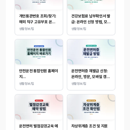
개인통관번호 조회/찾기:
건강보험료 납부확인서 발
해외 직구 고유부호 온라
급: 온라인 신청 방법, 모바
인 확인, 발급 방법
일 내역 조회 안내
생활정보/팁
생활정보/팁
안전운전 통합민원 홈페이
운전면허증 재발급 신청:
지
온라인, 방문, 모바일 갱신
(www.safedriving.or
및 분실 대응
생활정보/팁
생활정보/팁
.kr) 바로가기, 운전면허
민원 사이트 접속
운전면허 벌점감경교육 예
차상위계층 조건 및 지원