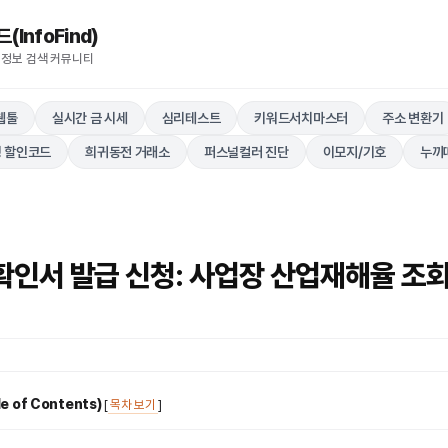
nfoFind)​​​​
 정보 검색 커뮤니티
웹툴
실시간 금 시세
심리테스트
키워드서치마스터
주소 변환기
 할인코드
희귀동전 거래소
퍼스널컬러 진단
이모지/기호
누끼
인서 발급 신청: 사업장 산업재해율 조
 of Contents)
[
목차 보기
]