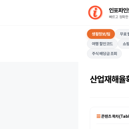
컨
인포파인드(I
텐
빠르고 정확한
츠
로
생활정보/팁
무료 
건
너
여행 할인코드
쇼핑
뛰
주식 배당금 조회
기
산업재해율확
콘텐츠 목차(Table