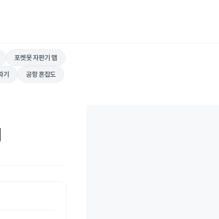
포켓못 자판기 맵
따기
공항 혼잡도
회