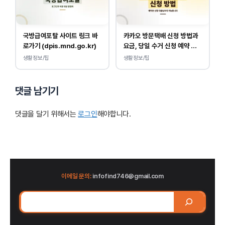
국방급여포탈 사이트 링크 바
카카오 방문택배 신청 방법과
로가기 (dpis.mnd.go.kr)
요금, 당일 수거 신청 예약 안
내
생활정보/팁
생활정보/팁
댓글 남기기
댓글을 달기 위해서는
로그인
해야합니다.
이메일 문의:
infofind746@gmail.com
검
색