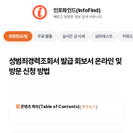
컨
인포파인드(InfoFind)​​​​
텐
빠르고 정확한 정보 검색 커뮤니티
츠
로
건
생활정보/팁
무료 웹툴
실시간 금 시세
심리테스트
키워드
너
뛰
기
성범죄경력조회서 발급 회보서 온라인 및
방문 신청 방법
콘텐츠 목차(Table of Contents)
[
목차 보기
]