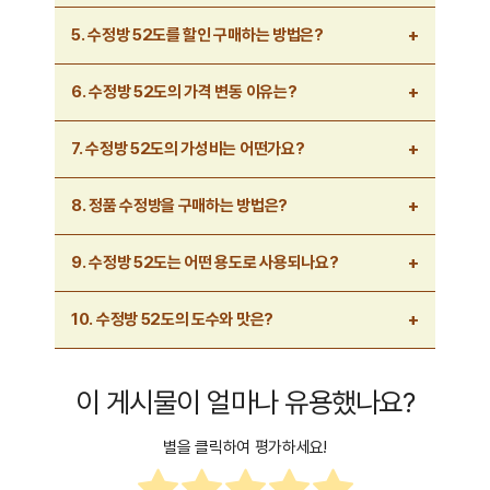
가격이 더 높습니다.
온라인 쇼핑몰에서는 보통 30~45만 원 사이에서 판매되며,
5. 수정방 52도를 할인 구매하는 방법은?
공식 주류 쇼핑몰을 이용하는 것이 가장 안전합니다.
면세점 사전 예약 할인, 해외 직구, 주류 전문 쇼핑몰
6. 수정방 52도의 가격 변동 이유는?
프로모션 등을 활용하면 보다 저렴하게 구매할 수 있습니다.
환율 변동, 관세, 공급량 변화, 연말연시 및 명절 시즌 등에
7. 수정방 52도의 가성비는 어떤가요?
따라 가격이 오르거나 내릴 수 있습니다.
고급 중국 백주 중에서도 부드러운 목넘김과 깊은 풍미를
8. 정품 수정방을 구매하는 방법은?
자랑하는 주류로 가성비가 좋다는 평가를 받습니다.
공식 면세점, 백화점, 주류 전문 매장에서 구매하는 것이
9. 수정방 52도는 어떤 용도로 사용되나요?
안전하며, 정품 인증 QR 코드 및 홀로그램 스티커를
확인해야 합니다.
비즈니스 접대, 명절 선물, 고급 모임 등에서 많이 소비되며,
10. 수정방 52도의 도수와 맛은?
중국에서는 국빈급 행사에서도 사용됩니다.
52도라는 높은 도수를 가지고 있지만, 부드러운 목넘김과
이 게시물이 얼마나 유용했나요?
향긋한 곡물 향을 지니고 있으며, 단맛과 깊은 풍미가
특징입니다.
별을 클릭하여 평가하세요!