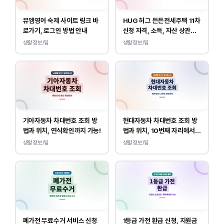
뮤엠영어 숙제 사이트 링크 바
HUG 허그 든든전세주택 11차
로가기, 로그인 방법 안내
신청 자격, 소득, 자산 상관없
이 가능합니다.
생활정보/팁
생활정보/팁
기아자동차 차대번호 조회 방
현대자동차 차대번호 조회 방
법과 위치, 연식확인까지 가능!
법과 위치, 10번째 자리에서
연식 확인!
생활정보/팁
생활정보/팁
폐가전 무료수거 서비스 신청
1등급 가전 환급 신청, 지원금