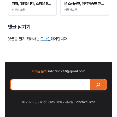
방법, 대형은 1대, 소형은 5개
은 소상공인, 취약계층만 받
부터 무상입니다.
을 수 있습니다.
생활정보/팁
생활정보/팁
댓글 남기기
댓글을 달기 위해서는
로그인
해야합니다.
이메일 문의:
infofind746@gmail.com
검
색
© 2026 인포파인드(InfoFind)​​​​
• 제작됨
GeneratePress