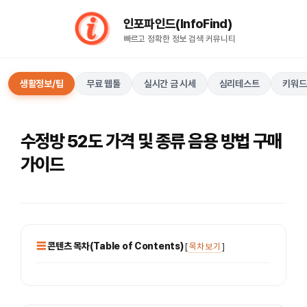
컨
인포파인드(InfoFind)​​​​
텐
빠르고 정확한 정보 검색 커뮤니티
츠
로
건
생활정보/팁
무료 웹툴
실시간 금 시세
심리테스트
키워드
너
뛰
기
수정방 52도 가격 및 종류 음용 방법 구매
가이드
콘텐츠 목차(Table of Contents)
[
목차 보기
]