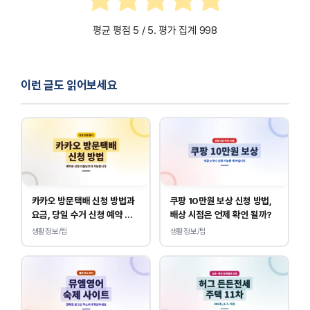
평균 평점
5
/ 5. 평가 집계
998
이런 글도 읽어보세요
카카오 방문택배 신청 방법과
쿠팡 10만원 보상 신청 방법,
요금, 당일 수거 신청 예약 안
배상 시점은 언제 확인 될까?
내
생활정보/팁
생활정보/팁