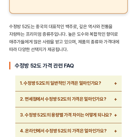
수정방 52도는 중국의 대표적인 백주로, 깊은 역사와 전통을
자랑하는 프리미엄 증류주입니다. 높은 도수와 복합적인 향미로
애주가들에게 많은 사랑을 받고 있으며, 제품의 종류와 가격대에
따라 다양한 선택지가 제공됩니다.
수정방 52도 가격 관련 FAQ
1. 수정방 52도의 일반적인 가격은 얼마인가요?
수정방 52도는 500ml 기준으로 보통 30~50만 원
2. 면세점에서 수정방 52도의 가격은 얼마인가요?
사이에서 판매됩니다. 구매처에 따라 가격이 다르며,
면세점에서는 약 35만 원 이상으로 형성됩니다.
면세점에서는 수정방 52도 500ml 제품이 약
3. 수정방 52도의 용량별 가격 차이는 어떻게 되나요?
130~150달러(약 18~22만 원) 정도로 판매됩니다. 환율과
면세점 프로모션에 따라 가격이 변동될 수 있습니다.
375ml는 약 20만 원, 500ml는 30~40만 원, 750ml는
4. 온라인에서 수정방 52도의 가격은 얼마인가요?
45만 원 이상으로 가격이 형성됩니다. 대용량 제품일수록