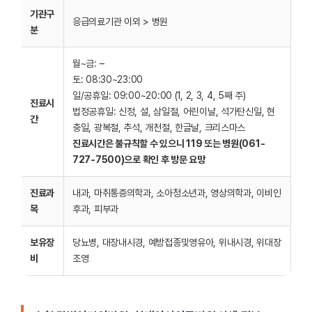
기관구
응급의료기관 이외 > 병원
분
월~금: –
토: 08:30~23:00
일/공휴일: 09:00~20:00 (1, 2, 3, 4, 5째 주)
진료시
법정공휴일: 신정, 설, 삼일절, 어린이날, 석가탄신일, 현
간
충일, 광복절, 추석, 개천절, 한글날, 크리스마스
진료시간은 불규칙할 수 있으니 119 또는 병원(061-
727-7500)으로 확인 후 방문 요망
진료과
내과, 마취통증의학과, 소아청소년과, 영상의학과, 이비인
목
후과, 피부과
보유장
당뇨병, 대장내시경, 예방접종및영유아, 위내시경, 위대장
비
조영