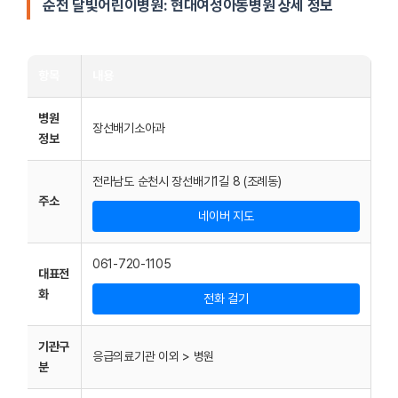
순천 달빛어린이병원:
현대여성아동병원
상세 정보
항목
내용
병원
장선배기소아과
정보
전라남도 순천시 장선배기1길 8 (조례동)
주소
네이버 지도
061-720-1105
대표전
화
전화 걸기
기관구
응급의료기관 이외 > 병원
분