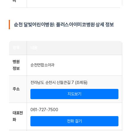
비
순천 달빛어린이병원:
플러스아이미코병원
상세 정보
항목
내용
병원
순천연합소아과
정보
전라남도 순천시 신월큰길 7 (조례동)
주소
지도보기
061-727-7500
대표전
화
전화 걸기