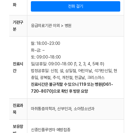
화
전화 걸기
기관구
응급의료기관 이외 > 병원
분
월: 18:00~23:00
화~금: –
토: 09:00~18:00
진료시
일/공휴일: 09:00~18:00 (1, 2, 3, 4, 5째 주)
간
법정공휴일: 신정, 설, 삼일절, 어린이날, 석가탄신일, 현
충일, 광복절, 추석, 개천절, 한글날, 크리스마스
진료시간은 불규칙할 수 있으니 119 또는 병원(061-
720-8070)으로 확인 후 방문 요망
진료과
마취통증의학과, 산부인과, 소아청소년과
목
보유장
신종인플루엔자 예방접종