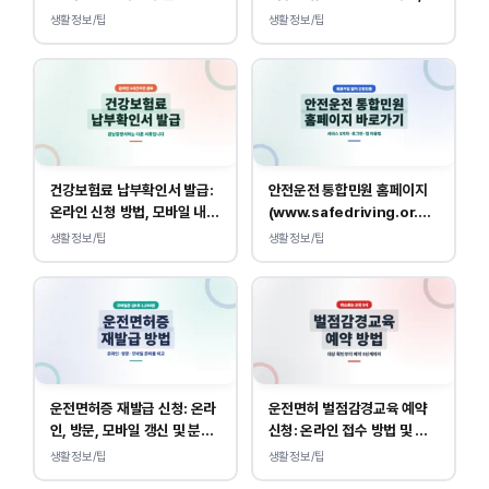
급 방법
생활정보/팁
생활정보/팁
건강보험료 납부확인서 발급:
안전운전 통합민원 홈페이지
온라인 신청 방법, 모바일 내역
(www.safedriving.or.kr)
조회 안내
바로가기, 운전면허 민원 사이
생활정보/팁
생활정보/팁
트 접속
운전면허증 재발급 신청: 온라
운전면허 벌점감경교육 예약
인, 방문, 모바일 갱신 및 분실
신청: 온라인 접수 방법 및 비
대응
용 안내
생활정보/팁
생활정보/팁