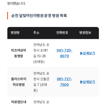
정리했습니다.
순천 달빛어린이병원 운영 병원 목록
병원명
주소
전화번호
병원정보
전라남도 순
미즈여성아
천시 조례1
061-720-
▶상세보기
동병원
길 10-26
8070
(조례동)
전라남도 순
플러스아이
천시 신월큰
061-727-
▶상세보기
미코병원
길 7 (조례
7500
동)
의료법인내
전라남도 순