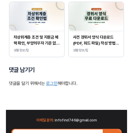
차상위계층 조건 및 지원금 혜
사건 경위서 양식 다운로드
택 확인, 부양의무자 기준 없
(PDF, 워드 파일) 작성 방법
이 소득, 재산만 봅니다.
및 예시
생활정보/팁
생활정보/팁
댓글 남기기
댓글을 달기 위해서는
로그인
해야합니다.
이메일 문의:
infofind746@gmail.com