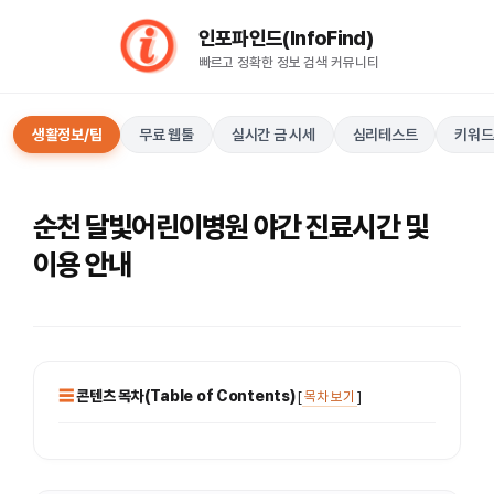
컨
인포파인드(InfoFind)​​​​
텐
빠르고 정확한 정보 검색 커뮤니티
츠
로
건
생활정보/팁
무료 웹툴
실시간 금 시세
심리테스트
키워드
너
뛰
기
순천 달빛어린이병원 야간 진료시간 및
이용 안내
콘텐츠 목차(Table of Contents)
[
목차 보기
]