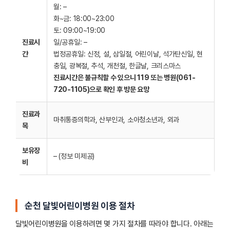
월: –
화~금: 18:00~23:00
토: 09:00~19:00
진료시
일/공휴일: –
간
법정공휴일: 신정, 설, 삼일절, 어린이날, 석가탄신일, 현
충일, 광복절, 추석, 개천절, 한글날, 크리스마스
진료시간은 불규칙할 수 있으니 119 또는 병원(061-
720-1105)으로 확인 후 방문 요망
진료과
마취통증의학과, 산부인과, 소아청소년과, 외과
목
보유장
– (정보 미제공)
비
순천 달빛어린이병원 이용 절차
달빛어린이병원을 이용하려면 몇 가지 절차를 따라야 합니다. 아래는