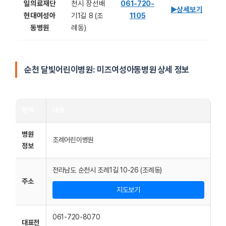
일의료재단
천시 장선배
061-720-
▶상세보기
현대여성아
기1길 8 (조
1105
동병원
례동)
순천 달빛어린이병원: 미즈여성아동병원
상세 정보
항목
내용
병원
조례어린이병원
정보
전라남도 순천시 조례1길 10-26 (조례동)
주소
지도보기
061-720-8070
대표전